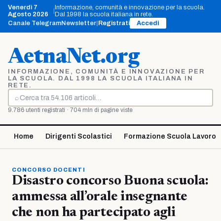
Vai
Venerdì 7
Informazione, comunità e innovazione per la scuola.
|
al
Agosto 2026
Dal 1998 la scuola italiana in rete.
contenuto
Canale Telegram
Newsletter
|
Registrati
Accedi
AetnaNet.org
INFORMAZIONE, COMUNITÀ E INNOVAZIONE PER
LA SCUOLA. DAL 1998 LA SCUOLA ITALIANA IN
RETE.
⌕
Cerca
9.786 utenti registrati · 704 mln di pagine viste
Home
Dirigenti Scolastici
Formazione Scuola Lavoro
CONCORSO DOCENTI
Disastro concorso Buona scuola:
ammessa all’orale insegnante
che non ha partecipato agli