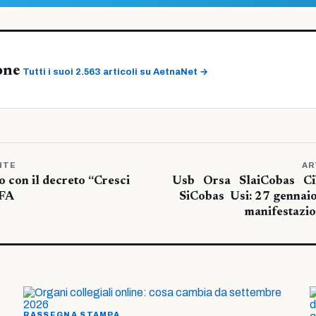
one
Tutti i suoi 2.563 articoli su AetnaNet →
NTE
AR
io con il decreto “Cresci
Usb Orsa SlaiCobas Ci
TFA
SiCobas Usi: 27 gennaio
manifestazi
RASSEGNA STAMPA