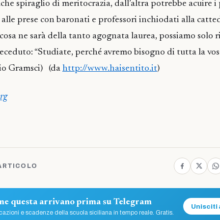
he spiraglio di meritocrazia, dall’altra potrebbe acuire i
alle prese con baronati e professori inchiodati alla catte
 cosa ne sarà della tanto agognata laurea, possiamo solo r
receduto: “Studiate, perché avremo bisogno di tutta la vos
nio Gramsci) (da
http://www.haisentito.it
)
rg
ARTICOLO
ome questa arrivano prima su Telegram
Unisciti 
azioni e scadenze della scuola siciliana in tempo reale. Gratis.