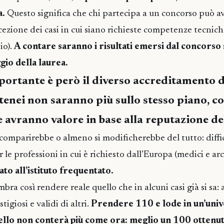
a.
Questo significa che chi partecipa a un concorso può a
ccezione dei casi in cui siano richieste competenze tecnich
io).
A contare saranno i risultati emersi dal concorso 
gio della laurea.
portante è però il diverso accreditamento d
atenei non saranno più sullo stesso piano, co
e avranno valore in base alla reputazione de
 scomparirebbe o almeno si modificherebbe del tutto: diffi
e professioni in cui è richiesto dall’Europa (medici e arc
ato all’istituto frequentato.
ra così rendere reale quello che in alcuni casi già si sa: 
stigiosi e validi di altri.
Prendere 110 e lode in un’unive
ello non conterà più come ora: meglio un 100 ottenuto