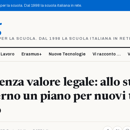
er la scuola. Dal 1998 la scuola italiana in rete.
g
R LA SCUOLA. DAL 1998 LA SCUOLA ITALIANA IN RET
 Lavoro
Erasmus+
Nuove Tecnologie
Vi racconto …
V
enza valore legale: allo 
rno un piano per nuovi t
o