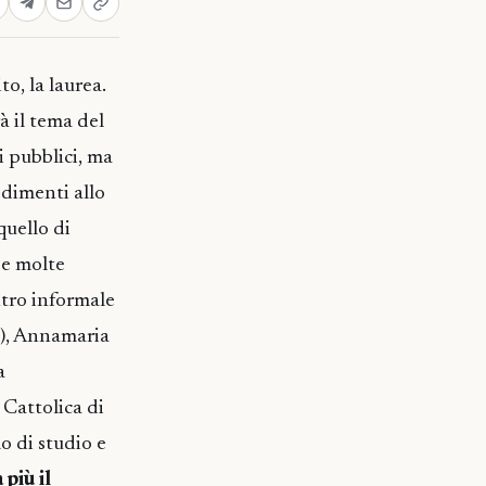
to, la laurea.
à il tema del
i pubblici, ma
edimenti allo
quello di
se molte
ntro informale
e), Annamaria
a
 Cattolica di
o di studio e
 più il