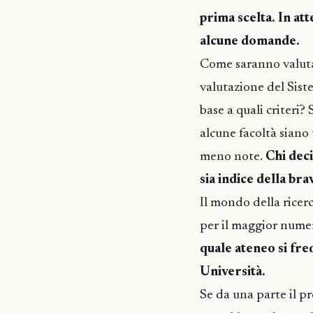
prima scelta. In at
alcune domande.
Come saranno valuta
valutazione del Sist
base a quali criteri?
alcune facoltà siano 
meno note.
Chi deci
sia indice della br
Il mondo della ricer
per il maggior numero
quale ateneo si fre
Università.
Se da una parte il p