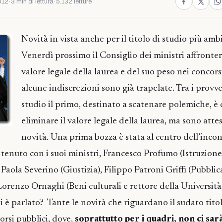
012
·
3 min di lettura
·
5.132 letture
Novità in vista anche per il titolo di studio più ambi
Venerdì prossimo il Consiglio dei ministri affronter
valore legale della laurea e del suo peso nei concors
alcune indiscrezioni sono già trapelate. Tra i provv
studio il primo, destinato a scatenare polemiche, è 
eliminare il valore legale della laurea, ma sono atte
novità. Una prima bozza è stata al centro dell’inco
enuto con i suoi ministri, Francesco Profumo (Istruzion
, Paola Severino (Giustizia), Filippo Patroni Griffi (Pubblic
orenzo Ornaghi (Beni culturali e rettore della Università
i è parlato? Tante le novità che riguardano il sudato titol
orsi pubblici, dove,
soprattutto per i quadri, non ci sarà