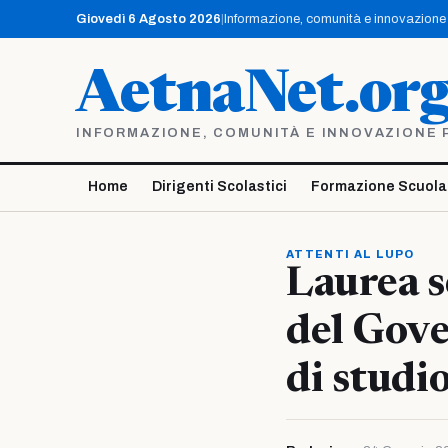
Vai
Giovedì 6 Agosto 2026
|
Informazione, comunità e innovazione p
al
contenuto
AetnaNet.or
INFORMAZIONE, COMUNITÀ E INNOVAZIONE PE
Home
Dirigenti Scolastici
Formazione Scuola
ATTENTI AL LUPO
Laurea s
del Gove
di studi