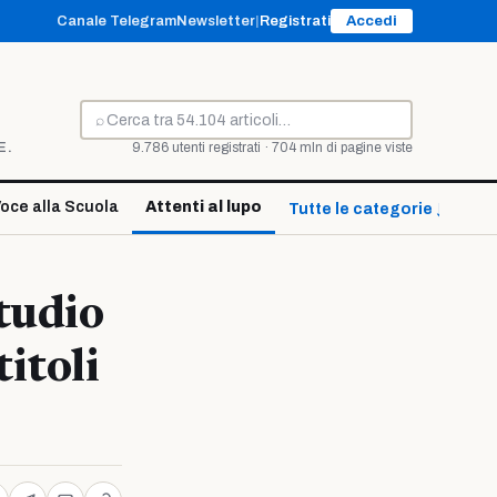
Canale Telegram
Newsletter
|
Registrati
Accedi
⌕
Cerca
E.
9.786 utenti registrati · 704 mln di pagine viste
oce alla Scuola
Attenti al lupo
Tutte le categorie ↓
studio
itoli