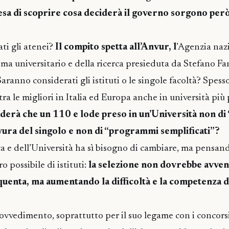
tesa di scoprire cosa deciderà il governo sorgono pe
ti gli atenei?
Il compito spetta all’Anvur, l
’Agenzia naz
ema universitario e della ricerca presieduta da Stefano Fa
 Saranno considerati gli istituti o le singole facoltà? Spes
tra le migliori in Italia ed Europa anche in università più 
derà che un 110 e lode preso in un’Università non di
avura del singolo e non di “programmi semplificati”?
ca e dell’Università ha sì bisogno di cambiare, ma pensand
 possibile di istituti:
la selezione non dovrebbe avveni
quenta, ma aumentando la difficoltà e la competenza di
rovvedimento, soprattutto per il suo legame con i concorsi