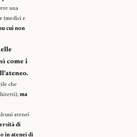
vere una
e (medici e
su cui non
elle
sì come i
ll’ateneo.
cile che
hitetti),
ma
alcuni atenei
rsità di
 in atenei di