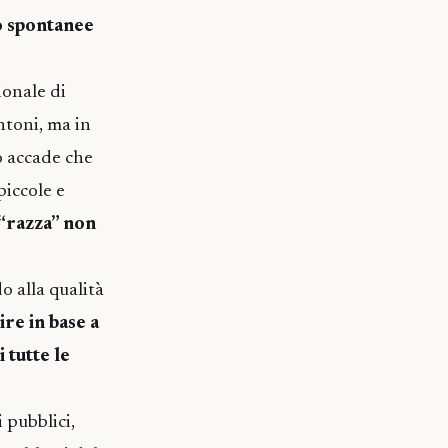
rò spontanee
ionale di
ntoni, ma in
so accade che
piccole e
 “razza” non
o alla qualità
re in base a
 tutte le
 pubblici,