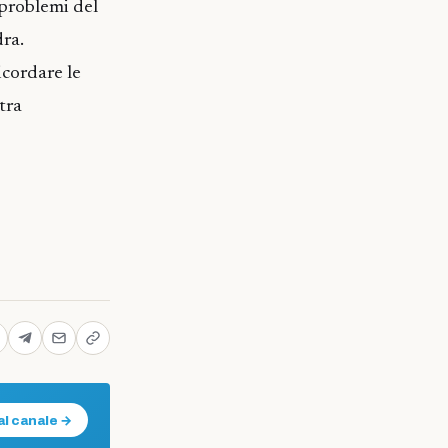
 problemi del
dra.
icordare le
tra
al canale →