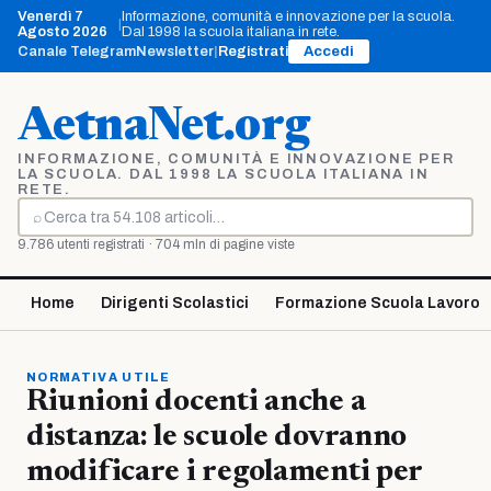
Vai
Venerdì 7
Informazione, comunità e innovazione per la scuola.
|
al
Agosto 2026
Dal 1998 la scuola italiana in rete.
contenuto
Canale Telegram
Newsletter
|
Registrati
Accedi
AetnaNet.org
INFORMAZIONE, COMUNITÀ E INNOVAZIONE PER
LA SCUOLA. DAL 1998 LA SCUOLA ITALIANA IN
RETE.
⌕
Cerca
9.786 utenti registrati · 704 mln di pagine viste
Home
Dirigenti Scolastici
Formazione Scuola Lavoro
NORMATIVA UTILE
Riunioni docenti anche a
distanza: le scuole dovranno
modificare i regolamenti per