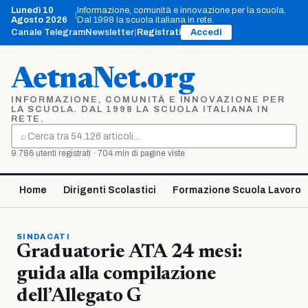
Vai
Lunedì 10
Informazione, comunità e innovazione per la scuola.
|
al
Agosto 2026
Dal 1998 la scuola italiana in rete.
contenuto
Canale Telegram
Newsletter
|
Registrati
Accedi
AetnaNet.org
INFORMAZIONE, COMUNITÀ E INNOVAZIONE PER
LA SCUOLA. DAL 1998 LA SCUOLA ITALIANA IN
RETE.
⌕
Cerca
9.786 utenti registrati · 704 mln di pagine viste
Home
Dirigenti Scolastici
Formazione Scuola Lavoro
SINDACATI
Graduatorie ATA 24 mesi:
guida alla compilazione
dell’Allegato G