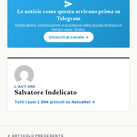
Le notizie come questa arrivano prima su
Telegram
Graduatorie, convocazioni e scadenze della scuola siciliana in
tempo reale. Gratis.
Unisciti al canale →
L'AUTORE
Salvatore Indelicato
Tutti i suoi 1.694 articoli su AetnaNet →
← ARTICOLO PRECEDENTE