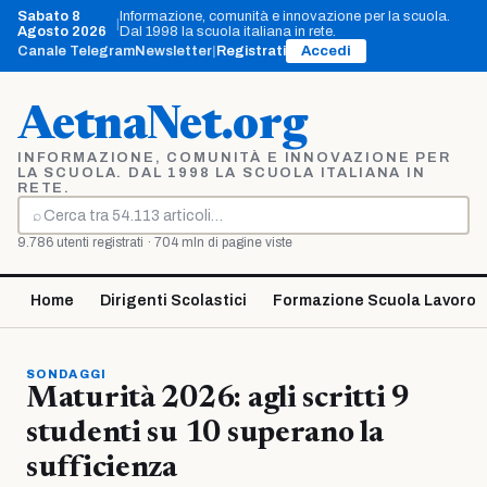
Vai
Sabato 8
Informazione, comunità e innovazione per la scuola.
|
al
Agosto 2026
Dal 1998 la scuola italiana in rete.
contenuto
Canale Telegram
Newsletter
|
Registrati
Accedi
AetnaNet.org
INFORMAZIONE, COMUNITÀ E INNOVAZIONE PER
LA SCUOLA. DAL 1998 LA SCUOLA ITALIANA IN
RETE.
⌕
Cerca
9.786 utenti registrati · 704 mln di pagine viste
Home
Dirigenti Scolastici
Formazione Scuola Lavoro
SONDAGGI
Maturità 2026: agli scritti 9
studenti su 10 superano la
sufficienza