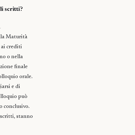
i scritti?
a
lla Maturità
ai crediti
no o nella
zione finale
olloquio orale.
arsi e di
olloquio può
o conclusivo.
scritti, stanno