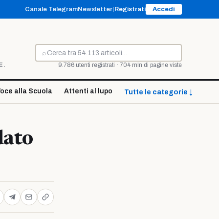
Canale Telegram
Newsletter
|
Registrati
Accedi
⌕
Cerca
E.
9.786 utenti registrati · 704 mln di pagine viste
oce alla Scuola
Attenti al lupo
Tutte le categorie ↓
dato