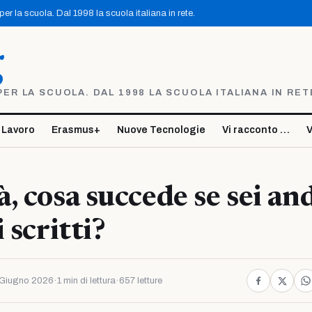
r la scuola. Dal 1998 la scuola italiana in rete.
g
R LA SCUOLA. DAL 1998 LA SCUOLA ITALIANA IN RET
 Lavoro
Erasmus+
Nuove Tecnologie
Vi racconto …
V
, cosa succede se sei an
 scritti?
Giugno 2026
·
1 min di lettura
·
657 letture