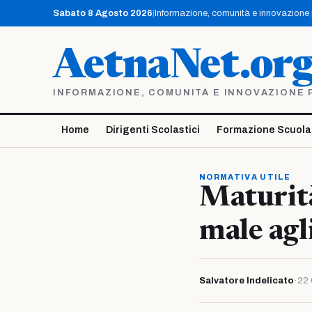
Vai
Sabato 8 Agosto 2026
|
Informazione, comunità e innovazione pe
al
contenuto
AetnaNet.or
INFORMAZIONE, COMUNITÀ E INNOVAZIONE PE
Home
Dirigenti Scolastici
Formazione Scuola
NORMATIVA UTILE
Maturità
male agli
Salvatore Indelicato
·
22 