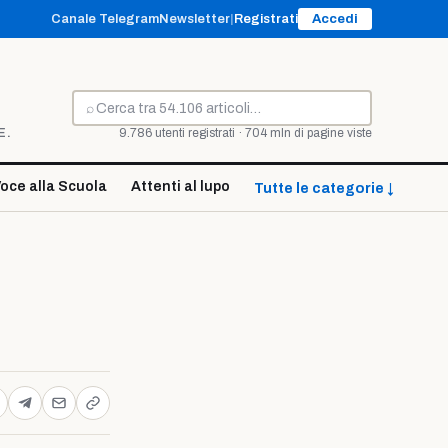
Canale Telegram
Newsletter
|
Registrati
Accedi
⌕
Cerca
E.
9.786 utenti registrati · 704 mln di pagine viste
oce alla Scuola
Attenti al lupo
Tutte le categorie ↓