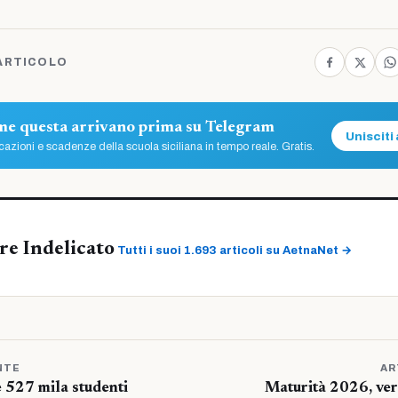
ARTICOLO
ome questa arrivano prima su Telegram
Unisciti 
azioni e scadenze della scuola siciliana in tempo reale. Gratis.
re Indelicato
Tutti i suoi 1.693 articoli su AetnaNet →
NTE
AR
 527 mila studenti
Maturità 2026, vers