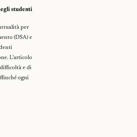
egli studenti
attualità per
imento (DSA) e
udenti
ne. L’articolo
ifficoltà e di
ffinché ogni