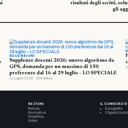
mi
risultati degli scritti, sol
gli agg
R
P
RECENSIONI
Supplenze docenti 2026: nuovo algoritmo da
o
c
GPS, domanda per un massimo di 150
1
preferenze dal 16 al 29 luglio – LO SPECIALE
11 Luglio 2026 · 364 letture
SEZIONI
IL CONSORZIO
Notizie
Il progetto
Normativa
Organizzazi
Didattica
Video