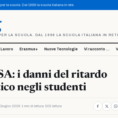
er la scuola. Dal 1998 la scuola italiana in rete.
g
R LA SCUOLA. DAL 1998 LA SCUOLA ITALIANA IN RET
 Lavoro
Erasmus+
Nuove Tecnologie
Vi racconto …
V
A: i danni del ritardo
ico negli studenti
Giugno 2026
·
1 min di lettura
·
505 letture