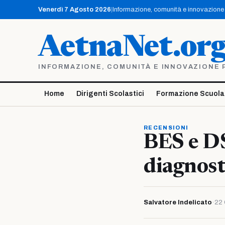
Vai
Venerdì 7 Agosto 2026
|
Informazione, comunità e innovazione p
al
contenuto
AetnaNet.or
INFORMAZIONE, COMUNITÀ E INNOVAZIONE PE
Home
Dirigenti Scolastici
Formazione Scuola
RECENSIONI
BES e DS
diagnost
Salvatore Indelicato
·
22 