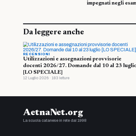
impegnati negli esa
Da leggere anche
RECENSIONI
Utilizzazioni e assegnazioni provvisorie
docenti 2026/27. Domande dal 10 al 23 lugli
[LO SPECIALE]
12 Luglio 2026 · 183 letture
AetnaNet.org
La scuola catanese in rete dal 1998