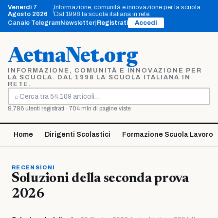
Vai
Venerdì 7
Informazione, comunità e innovazione per la scuola.
|
al
Agosto 2026
Dal 1998 la scuola italiana in rete.
contenuto
Canale Telegram
Newsletter
|
Registrati
Accedi
AetnaNet.org
INFORMAZIONE, COMUNITÀ E INNOVAZIONE PER
LA SCUOLA. DAL 1998 LA SCUOLA ITALIANA IN
RETE.
⌕
Cerca
9.786 utenti registrati · 704 mln di pagine viste
Home
Dirigenti Scolastici
Formazione Scuola Lavoro
RECENSIONI
Soluzioni della seconda prova
2026