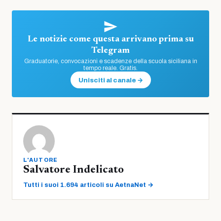
Le notizie come questa arrivano prima su
Telegram
Graduatorie, convocazioni e scadenze della scuola siciliana in
tempo reale. Gratis.
Unisciti al canale →
L'AUTORE
Salvatore Indelicato
Tutti i suoi 1.694 articoli su AetnaNet →