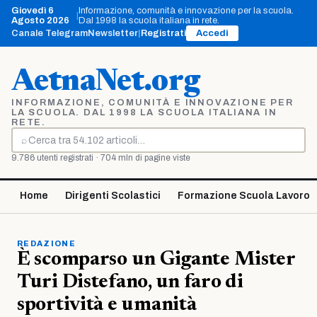
Vai
Giovedì 6
Informazione, comunità e innovazione per la scuola.
|
al
Agosto 2026
Dal 1998 la scuola italiana in rete.
contenuto
Canale Telegram
Newsletter
|
Registrati
Accedi
AetnaNet.org
INFORMAZIONE, COMUNITÀ E INNOVAZIONE PER
LA SCUOLA. DAL 1998 LA SCUOLA ITALIANA IN
RETE.
⌕
Cerca
9.786 utenti registrati · 704 mln di pagine viste
Home
Dirigenti Scolastici
Formazione Scuola Lavoro
REDAZIONE
È scomparso un Gigante Mister
Turi Distefano, un faro di
sportività e umanità