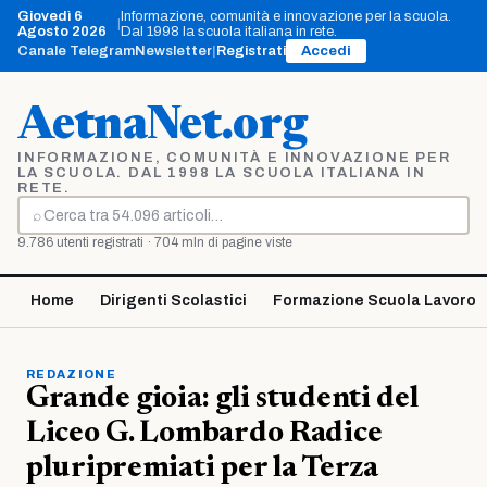
Vai
Giovedì 6
Informazione, comunità e innovazione per la scuola.
|
al
Agosto 2026
Dal 1998 la scuola italiana in rete.
contenuto
Canale Telegram
Newsletter
|
Registrati
Accedi
AetnaNet.org
INFORMAZIONE, COMUNITÀ E INNOVAZIONE PER
LA SCUOLA. DAL 1998 LA SCUOLA ITALIANA IN
RETE.
⌕
Cerca
9.786 utenti registrati · 704 mln di pagine viste
Home
Dirigenti Scolastici
Formazione Scuola Lavoro
REDAZIONE
Grande gioia: gli studenti del
Liceo G. Lombardo Radice
pluripremiati per la Terza