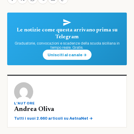
Le notizie come questa arrivano prima su
Telegram
Graduatorie, convocazioni e scadenze della scuola siciliana in
tempo reale. Gratis.
Unisciti al canale →
L'AUTORE
Andrea Oliva
Tutti i suoi 2.660 articoli su AetnaNet →