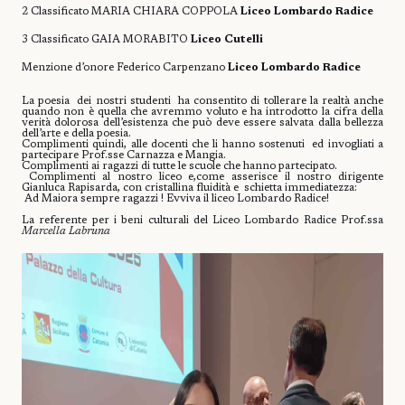
2 Classificato MARIA CHIARA COPPOLA
Liceo Lombardo Radice
3 Classificato GAIA MORABITO
Liceo Cutelli
Menzione d’onore Federico Carpenzano
Liceo Lombardo Radice
La poesia dei nostri studenti ha consentito di tollerare la realtà anche
quando non è quella che avremmo voluto e ha introdotto la cifra della
verità dolorosa dell’esistenza che può deve essere salvata dalla bellezza
dell’arte e della poesia.
Complimenti quindi, alle docenti che li hanno sostenuti ed invogliati a
partecipare Prof.sse Carnazza e Mangia.
Complimenti ai ragazzi di tutte le scuole che hanno partecipato.
Complimenti al nostro liceo e,come asserisce il nostro dirigente
Gianluca Rapisarda, con cristallina fluidità e schietta immediatezza:
Ad Maiora sempre ragazzi ! Evviva il liceo Lombardo Radice!
La referente per i beni culturali del Liceo Lombardo Radice Prof.ssa
Marcella Labruna