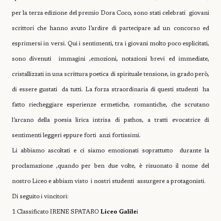
per la terza edizione del premio Dora Coco, sono stati celebrati giovani
scrittori che hanno avuto l’ardire di partecipare ad un concorso ed
esprimersi in versi. Qui i sentimenti, tra i giovani molto poco esplicitati,
sono divenuti immagini ,emozioni, notazioni brevi ed immediate,
cristallizzati in una scrittura poetica di spirituale tensione, in grado però,
di essere gustati da tutti. La forza straordinaria di questi studenti ha
fatto riecheggiare esperienze ermetiche, romantiche, che scrutano
l’arcano della poesia lirica intrisa di pathos, a tratti evocatrice di
sentimenti leggeri eppure forti anzi fortissimi.
Li abbiamo ascoltati e ci siamo emozionati soprattutto durante la
proclamazione ,quando per ben due volte, è risuonato il nome del
nostro Liceo e abbiam visto i nostri studenti assurgere a protagonisti.
Di seguito i vincitori:
1 Classificato IRENE SPATARO
Liceo Galile
i