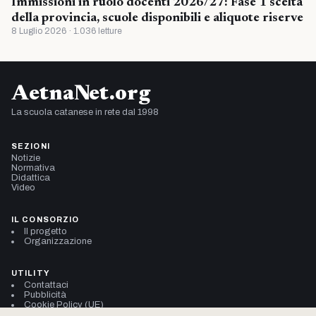
Immissioni in ruolo docenti 2026/27: Fase 1 scelta
della provincia, scuole disponibili e aliquote riserve
8 Luglio 2026 · 1.036 letture
AetnaNet.org
La scuola catanese in rete dal 1998
SEZIONI
Notizie
Normativa
Didattica
Video
IL CONSORZIO
Il progetto
Organizzazione
UTILITY
Contattaci
Pubblicità
Cookie Policy (UE)
Privacy Policy