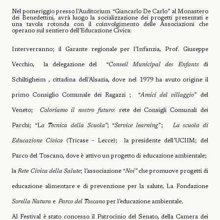
Nel pomeriggio presso l’Auditorium “Giancarlo De Carlo” al Monastero
dei Benedettini, avrà luogo la socializzazione dei progetti presentati e
una tavola rotonda con il coinvolgimento delle Associazioni che
operano sul sentiero dell’Educazione Civica:
Interverranno; il Garante regionale per l’Infanzia, Prof. Giuseppe
Vecchio,
la delegazione del
“
Conseil Municipal des Enfants
di
Schiltigheim , cittadina dell’Alsazia, dove nel 1979 ha avuto origine il
primo Consiglio Comunale dei Ragazzi ;
“
Amici del villaggio
” del
Veneto;
Coloriamo il nostro futuro
: rete dei Consigli Comunali dei
Parchi; “L
a Tecnica della Scuola”
; “
Service learning
”;
La scuola di
Educazione Civica
(Tricase – Lecce);
la presidente dell’UCIIM; del
Parco del Toscano, dove è attivo un progetto di educazione ambientale;
la
Rete Civica della Salute
; l’associazione “
Noi”
che promuove progetti di
educazione alimentare e di prevenzione per la salute, La Fondazione
Sorella Natura
e
Parco del Toscano
per l’educazione ambientale.
Al Festival è stato concesso il Patrocinio del Senato, della Camera dei