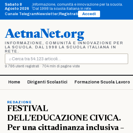
Vai
Sabato 8
Informazione, comunità e innovazione per la scuola.
|
al
Agosto 2026
Dal 1998 la scuola italiana in rete.
contenuto
Canale Telegram
Newsletter
|
Registrati
Accedi
AetnaNet.org
INFORMAZIONE, COMUNITÀ E INNOVAZIONE PER
LA SCUOLA. DAL 1998 LA SCUOLA ITALIANA IN
RETE.
⌕
Cerca
9.786 utenti registrati · 704 mln di pagine viste
Home
Dirigenti Scolastici
Formazione Scuola Lavoro
REDAZIONE
FESTIVAL
DELL’EDUCAZIONE CIVICA.
Per una cittadinanza inclusiva –