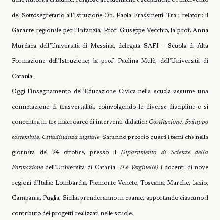
delle Autorità cittadine, religiose accademiche e scolastiche e l’intervento
del Sottosegretario all’Istruzione On. Paola Frassinetti. Tra i relatori: il
Garante regionale per l’Infanzia, Prof. Giuseppe Vecchio, la prof. Anna
Murdaca dell’Università di Messina, delegata SAFI – Scuola di Alta
Formazione dell’Istruzione; la prof. Paolina Mulè, dell’Università di
Catania.
Oggi l’insegnamento dell’Educazione Civica nella scuola assume una
connotazione di trasversalità, coinvolgendo le diverse discipline e si
concentra in tre macroaree di interventi didattici:
Costituzione, Sviluppo
sostenibile, Cittadinanza digitale
. Saranno proprio questi i temi che nella
giornata del 24 ottobre, presso il
Dipartimento di Scienze della
Formazione
dell’Università di Catania
(Le Verginelle)
i docenti di nove
regioni d’Italia: Lombardia, Piemonte Veneto, Toscana, Marche, Lazio,
Campania, Puglia, Sicilia prenderanno in esame, apportando ciascuno il
contributo dei progetti realizzati nelle scuole.