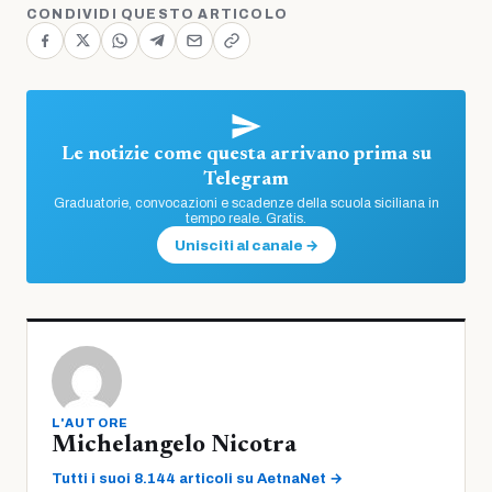
CONDIVIDI QUESTO ARTICOLO
Le notizie come questa arrivano prima su
Telegram
Graduatorie, convocazioni e scadenze della scuola siciliana in
tempo reale. Gratis.
Unisciti al canale →
L'AUTORE
Michelangelo Nicotra
Tutti i suoi 8.144 articoli su AetnaNet →