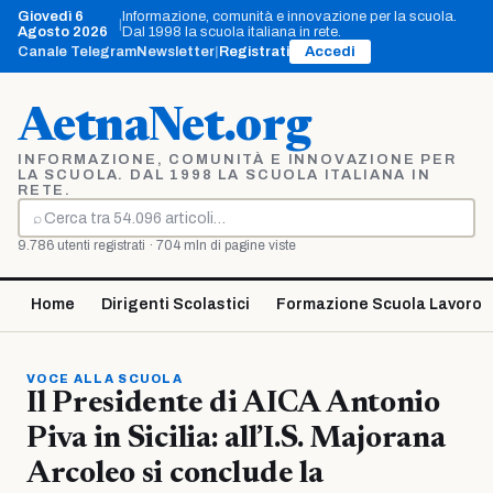
Vai
Giovedì 6
Informazione, comunità e innovazione per la scuola.
|
al
Agosto 2026
Dal 1998 la scuola italiana in rete.
contenuto
Canale Telegram
Newsletter
|
Registrati
Accedi
AetnaNet.org
INFORMAZIONE, COMUNITÀ E INNOVAZIONE PER
LA SCUOLA. DAL 1998 LA SCUOLA ITALIANA IN
RETE.
⌕
Cerca
9.786 utenti registrati · 704 mln di pagine viste
Home
Dirigenti Scolastici
Formazione Scuola Lavoro
VOCE ALLA SCUOLA
Il Presidente di AICA Antonio
Piva in Sicilia: all’I.S. Majorana
Arcoleo si conclude la