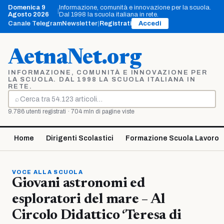
Vai
Domenica 9
Informazione, comunità e innovazione per la scuola.
|
al
Agosto 2026
Dal 1998 la scuola italiana in rete.
contenuto
Canale Telegram
Newsletter
|
Registrati
Accedi
AetnaNet.org
INFORMAZIONE, COMUNITÀ E INNOVAZIONE PER
LA SCUOLA. DAL 1998 LA SCUOLA ITALIANA IN
RETE.
⌕
Cerca
9.786 utenti registrati · 704 mln di pagine viste
Home
Dirigenti Scolastici
Formazione Scuola Lavoro
VOCE ALLA SCUOLA
Giovani astronomi ed
esploratori del mare – Al
Circolo Didattico ‘Teresa di