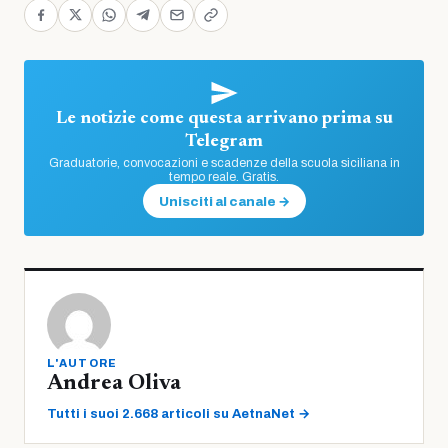
Le notizie come questa arrivano prima su
Telegram
Graduatorie, convocazioni e scadenze della scuola siciliana in
tempo reale. Gratis.
Unisciti al canale →
L'AUTORE
Andrea Oliva
Tutti i suoi 2.668 articoli su AetnaNet →