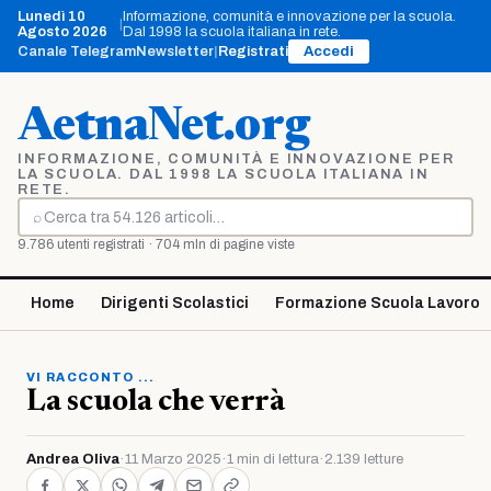
Vai
Lunedì 10
Informazione, comunità e innovazione per la scuola.
|
al
Agosto 2026
Dal 1998 la scuola italiana in rete.
contenuto
Canale Telegram
Newsletter
|
Registrati
Accedi
AetnaNet.org
INFORMAZIONE, COMUNITÀ E INNOVAZIONE PER
LA SCUOLA. DAL 1998 LA SCUOLA ITALIANA IN
RETE.
⌕
Cerca
9.786 utenti registrati · 704 mln di pagine viste
Home
Dirigenti Scolastici
Formazione Scuola Lavoro
VI RACCONTO ...
La scuola che verrà
Andrea Oliva
·
11 Marzo 2025
·
1 min di lettura
·
2.139 letture