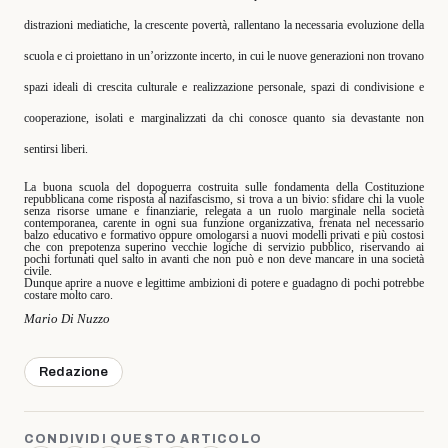
distrazioni mediatiche, la crescente povertà, rallentano la necessaria evoluzione della
scuola e ci proiettano in un’orizzonte incerto, in cui le nuove generazioni non trovano
spazi ideali di crescita culturale e realizzazione personale, spazi di condivisione e
cooperazione, isolati e marginalizzati da chi conosce quanto sia devastante non
sentirsi liberi.
La buona scuola del dopoguerra costruita sulle fondamenta della Costituzione
repubblicana come risposta al nazifascismo, si trova a un bivio: sfidare chi la vuole
senza risorse umane e finanziarie, relegata a un ruolo marginale nella società
contemporanea, carente in ogni sua funzione organizzativa, frenata nel necessario
balzo educativo e formativo oppure omologarsi a nuovi modelli privati e più costosi
che con prepotenza superino vecchie logiche di servizio pubblico, riservando ai
pochi fortunati quel salto in avanti che non può e non deve mancare in una società
civile.
Dunque aprire a nuove e legittime ambizioni di potere e guadagno di pochi potrebbe
costare molto caro.
Mario Di Nuzzo
Redazione
CONDIVIDI QUESTO ARTICOLO