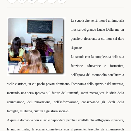
La scuola che verrà, non è un inno alla
musica del grande Lucio Dalla, ma un
pensiero ricorrente a cui non sai dare
risposte.
La scuola con la complessità della sua
funzione educatrice e formativa,
nell’epoca del monopolio satellitare a
stelle e strisce, in cui pochi privati dominano l’economia dello spazio e del mercato,
mettendo una seria ipoteca sul futuro dell’umanità, saprà raccogliere la sfida della
connessione, dell’innovazione, dell’informazione, conservando gli ideali della
famiglia, di libertà, cultura e giustizia sociale?
A queste domanda non è facile rispondere perché i conflitti che affliggono il pianeta,
le nuove mafie, la scarsa connettività con il presente, travolto da innumerevoli