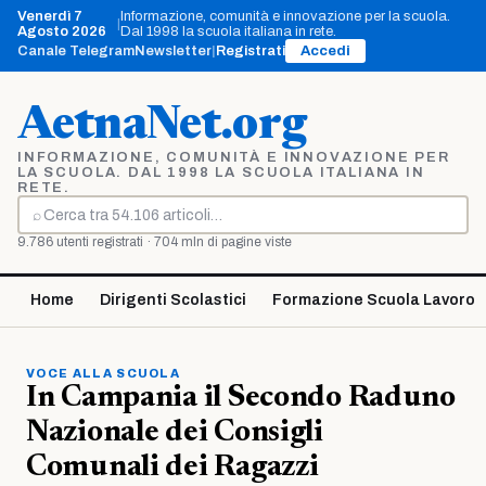
Vai
Venerdì 7
Informazione, comunità e innovazione per la scuola.
|
al
Agosto 2026
Dal 1998 la scuola italiana in rete.
contenuto
Canale Telegram
Newsletter
|
Registrati
Accedi
AetnaNet.org
INFORMAZIONE, COMUNITÀ E INNOVAZIONE PER
LA SCUOLA. DAL 1998 LA SCUOLA ITALIANA IN
RETE.
⌕
Cerca
9.786 utenti registrati · 704 mln di pagine viste
Home
Dirigenti Scolastici
Formazione Scuola Lavoro
VOCE ALLA SCUOLA
In Campania il Secondo Raduno
Nazionale dei Consigli
Comunali dei Ragazzi