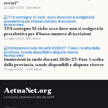
errori”
11 Luglio 2026 · 348 letture
REDAZIONE
TFA sostegno XI ciclo: ecco dove non si svolgerà la
preselettiva per il basso numero di iscrizioni
11 Luglio 2026 · 500 letture
REDAZIONE
Immissioni in ruolo docenti 2026/27: Fase 1 scelta
della provincia, scuole disponibili e aliquote riserve
8 Luglio 2026 · 1.030 letture
AetnaNet.org
La scuola catanese in rete dal 1998