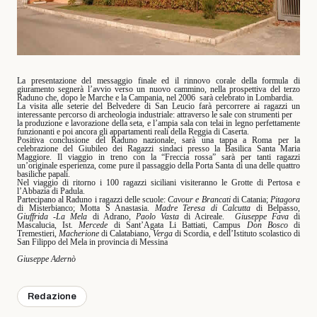
La presentazione del messaggio finale ed il rinnovo corale della formula di
giuramento segnerà l’avvio verso un nuovo cammino, nella prospettiva del terzo
Raduno che, dopo le Marche e la Campania, nel 2006
sarà celebrato in Lombardia.
La visita alle seterie del Belvedere di San Leucio farà percorrere ai ragazzi un
interessante percorso di archeologia industriale: attraverso le sale con strumenti per
la produzione e lavorazione della seta, e l’ampia sala con telai in legno perfettamente
funzionanti e poi ancora gli appartamenti reali della Reggia di Caserta.
Positiva conclusione del Raduno nazionale, sarà una tappa a Roma per la
celebrazione del Giubileo dei Ragazzi sindaci presso la Basilica Santa Maria
Maggiore. Il viaggio in treno con la “Freccia rossa” sarà per tanti ragazzi
un’originale esperienza, come pure il passaggio della Porta Santa di una delle quattro
basiliche papali.
Nel viaggio di ritorno i 100 ragazzi siciliani visiteranno le Grotte di Pertosa e
l’Abbazia di Padula.
Partecipano al Raduno i ragazzi delle scuole:
Cavour e Brancati
di Catania;
Pitagora
di Misterbianco; Motta S Anastasia.
Madre Teresa di Calcutta
di Belpasso,
Giuffrida -La Mela
di Adrano,
Paolo Vasta
di Acireale.
Giuseppe Fava
di
Mascalucia, Ist
. Mercede
di Sant’Agata Li Battiati, Campus
Don Bosco
di
Tremestieri,
Macherione
di Calatabiano,
Verga
di Scordia, e dell’Istituto scolastico di
San Filippo del Mela in provincia di Messina
Giuseppe Adernò
Redazione