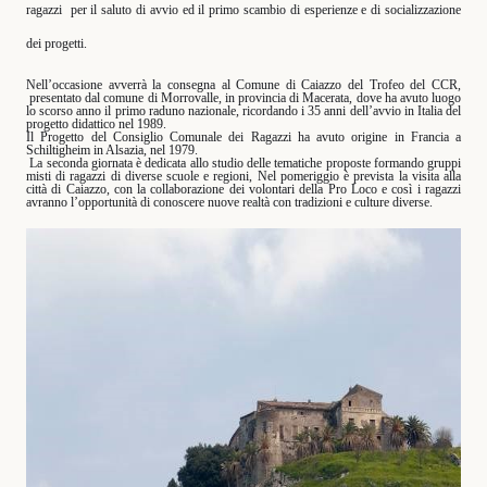
ragazzi
per il saluto di avvio ed il primo scambio di esperienze e di socializzazione
dei progetti.
Nell’occasione avverrà la consegna al Comune di Caiazzo del Trofeo del CCR,
presentato dal comune di Morrovalle, in provincia di Macerata, dove ha avuto luogo
lo scorso anno il primo raduno nazionale, ricordando i 35 anni dell’avvio in Italia del
progetto didattico nel 1989.
Il Progetto del Consiglio Comunale dei Ragazzi ha avuto origine in Francia a
Schiltigheim in Alsazia, nel 1979.
La seconda giornata è dedicata allo studio delle tematiche proposte formando gruppi
misti di ragazzi di diverse scuole e regioni, Nel pomeriggio è prevista la visita alla
città di Caiazzo, con la collaborazione dei volontari della Pro Loco e così i ragazzi
avranno l’opportunità di conoscere nuove realtà con tradizioni e culture diverse.