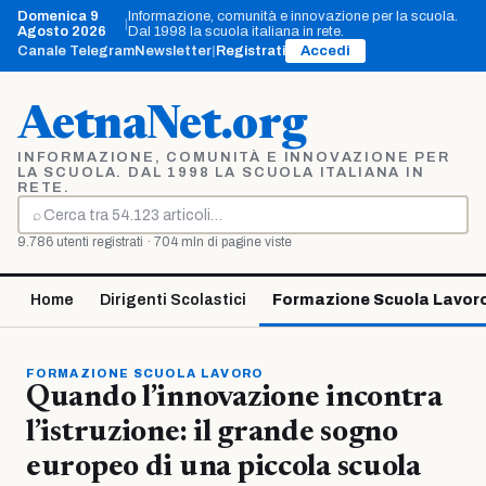
Vai
Domenica 9
Informazione, comunità e innovazione per la scuola.
|
al
Agosto 2026
Dal 1998 la scuola italiana in rete.
contenuto
Canale Telegram
Newsletter
|
Registrati
Accedi
AetnaNet.org
INFORMAZIONE, COMUNITÀ E INNOVAZIONE PER
LA SCUOLA. DAL 1998 LA SCUOLA ITALIANA IN
RETE.
⌕
Cerca
9.786 utenti registrati · 704 mln di pagine viste
Home
Dirigenti Scolastici
Formazione Scuola Lavor
FORMAZIONE SCUOLA LAVORO
Quando l’innovazione incontra
l’istruzione: il grande sogno
europeo di una piccola scuola