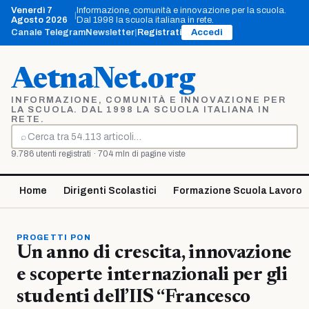
Vai
Venerdì 7
Informazione, comunità e innovazione per la scuola.
|
al
Agosto 2026
Dal 1998 la scuola italiana in rete.
contenuto
Canale Telegram
Newsletter
|
Registrati
Accedi
AetnaNet.org
INFORMAZIONE, COMUNITÀ E INNOVAZIONE PER
LA SCUOLA. DAL 1998 LA SCUOLA ITALIANA IN
RETE.
⌕
Cerca
9.786 utenti registrati · 704 mln di pagine viste
Home
Dirigenti Scolastici
Formazione Scuola Lavoro
PROGETTI PON
Un anno di crescita, innovazione
e scoperte internazionali per gli
studenti dell’IIS “Francesco