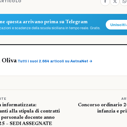
ARTICOLO
ome questa arrivano prima su Telegram
Unisciti 
azioni e scadenze della scuola siciliana in tempo reale. Gratis.
 Oliva
Tutti i suoi 2.664 articoli su AetnaNet →
NTE
AR
 informatizzata:
Concorso ordinario 2
nti alla stipula di contratti
infanzia e p
 personale docente anno
025 – SEDI ASSEGNATE