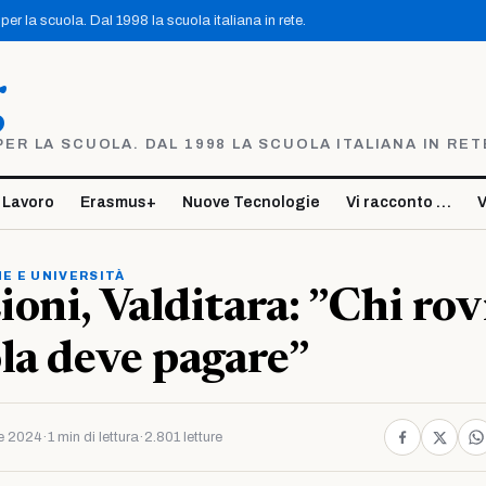
er la scuola. Dal 1998 la scuola italiana in rete.
g
R LA SCUOLA. DAL 1998 LA SCUOLA ITALIANA IN RET
 Lavoro
Erasmus+
Nuove Tecnologie
Vi racconto …
V
E E UNIVERSITÀ
oni, Valditara: ”Chi rov
la deve pagare”
e 2024
·
1 min di lettura
·
2.801 letture