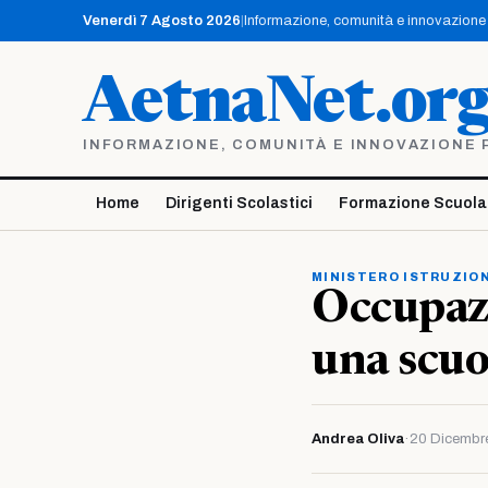
Vai
Venerdì 7 Agosto 2026
|
Informazione, comunità e innovazione p
al
contenuto
AetnaNet.or
INFORMAZIONE, COMUNITÀ E INNOVAZIONE PE
Home
Dirigenti Scolastici
Formazione Scuola
MINISTERO ISTRUZION
Occupazi
una scuo
Andrea Oliva
·
20 Dicembr