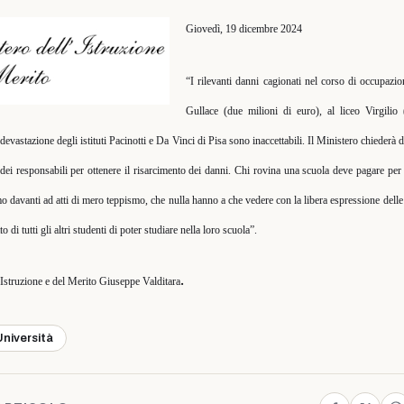
Giovedì, 19 dicembre 2024
“I rilevanti danni cagionati nel corso di occupazio
Gullace (due milioni di euro), al liceo Virgilio
evastazione degli istituti Pacinotti e Da Vinci di Pisa sono inaccettabili. Il Ministero chiederà di
o dei responsabili per ottenere il risarcimento dei danni. Chi rovina una scuola deve pagare per 
mo davanti ad atti di mero teppismo, che nulla hanno a che vedere con la libera espressione delle
 di tutti gli altri studenti di poter studiare nella loro scuola”.
.
l’Istruzione e del Merito Giuseppe Valditara
Università