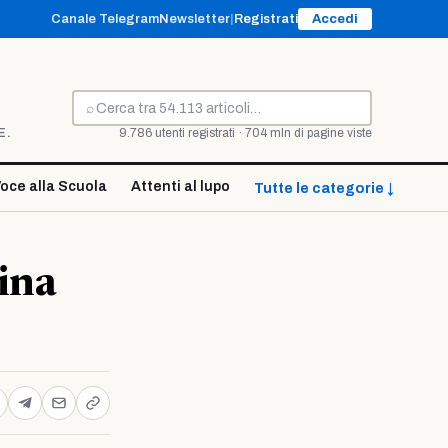
Canale Telegram
Newsletter
|
Registrati
Accedi
⌕
Cerca
E.
9.786 utenti registrati · 704 mln di pagine viste
oce alla Scuola
Attenti al lupo
Tutte le categorie ↓
ina