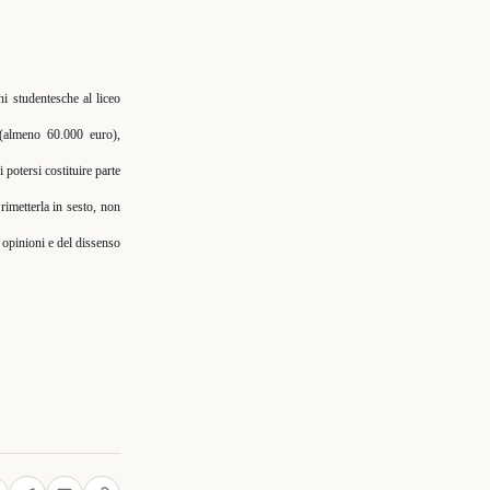
ni studentesche al liceo
 (almeno 60.000 euro),
 potersi costituire parte
rimetterla in sesto, non
 opinioni e del dissenso