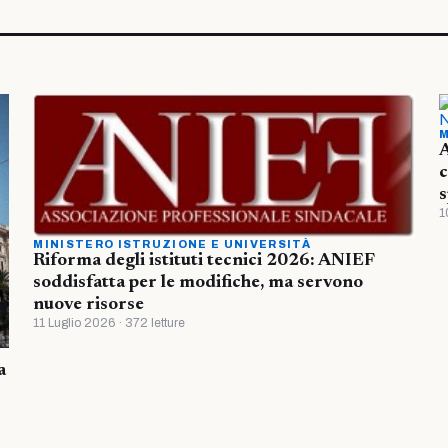
M
A
c
s
1
MINISTERO ISTRUZIONE E UNIVERSITÀ
Riforma degli istituti tecnici 2026: ANIEF
soddisfatta per le modifiche, ma servono
nuove risorse
11 Luglio 2026 · 372 letture
a