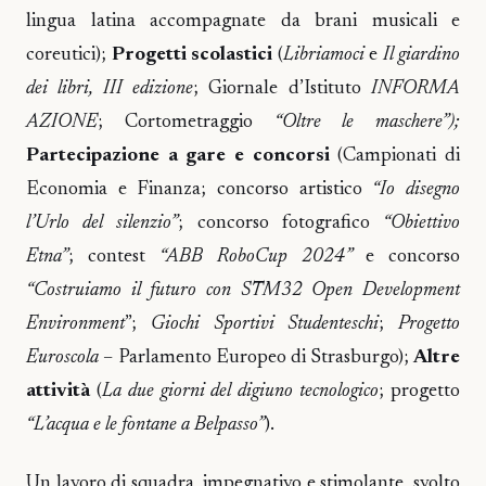
lingua latina accompagnate da brani musicali e
coreutici);
Progetti scolastici
(
Libriamoci
e
Il giardino
dei libri, III edizione
; Giornale d’Istituto
INFORMA
AZIONE
; Cortometraggio
“Oltre le maschere”);
Partecipazione a gare e concorsi
(Campionati di
Economia e Finanza; concorso artistico
“Io disegno
l’Urlo del silenzio”
; concorso fotografico
“Obiettivo
Etna”
; contest
“ABB RoboCup 2024”
e concorso
“Costruiamo il futuro con STM32 Open Development
Environment
”;
Giochi Sportivi Studenteschi
;
Progetto
Euroscola
– Parlamento Europeo di Strasburgo);
Altre
attività
(
La due giorni del digiuno tecnologico
; progetto
“L’acqua e le fontane a Belpasso”
).
Un lavoro di squadra, impegnativo e stimolante, svolto