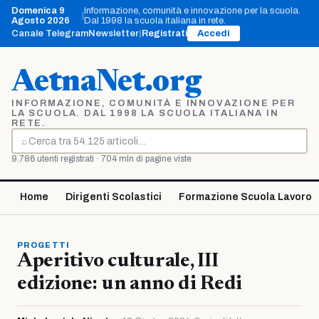
Vai
Domenica 9
Informazione, comunità e innovazione per la scuola.
|
al
Agosto 2026
Dal 1998 la scuola italiana in rete.
contenuto
Canale Telegram
Newsletter
|
Registrati
Accedi
AetnaNet.org
INFORMAZIONE, COMUNITÀ E INNOVAZIONE PER
LA SCUOLA. DAL 1998 LA SCUOLA ITALIANA IN
RETE.
⌕
Cerca
9.786 utenti registrati · 704 mln di pagine viste
Home
Dirigenti Scolastici
Formazione Scuola Lavoro
PROGETTI
Aperitivo culturale, III
edizione: un anno di Redi