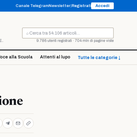
Canale Telegram
Newsletter
|
Registrati
Accedi
⌕
Cerca
E.
9.786 utenti registrati · 704 mln di pagine viste
oce alla Scuola
Attenti al lupo
Tutte le categorie ↓
ione