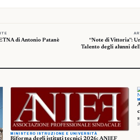
NTE
AR
NA di Antonio Patanè
“Note di Vittoria”: U
Talento degli alunni del
M
A
c
s
1
MINISTERO ISTRUZIONE E UNIVERSITÀ
Riforma degli istituti tecnici 2026: ANIEF