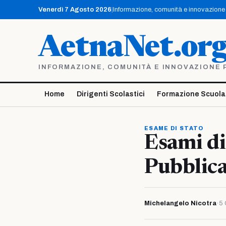
Vai
Venerdì 7 Agosto 2026
|
Informazione, comunità e innovazione p
al
contenuto
AetnaNet.or
INFORMAZIONE, COMUNITÀ E INNOVAZIONE PE
Home
Dirigenti Scolastici
Formazione Scuola
ESAME DI STATO
Esami di
Pubblic
Michelangelo Nicotra
·
5 