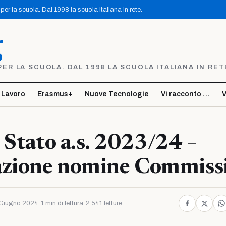
er la scuola. Dal 1998 la scuola italiana in rete.
g
R LA SCUOLA. DAL 1998 LA SCUOLA ITALIANA IN RET
 Lavoro
Erasmus+
Nuove Tecnologie
Vi racconto …
V
 Stato a.s. 2023/24 –
azione nomine Commiss
Giugno 2024
·
1 min di lettura
·
2.541 letture