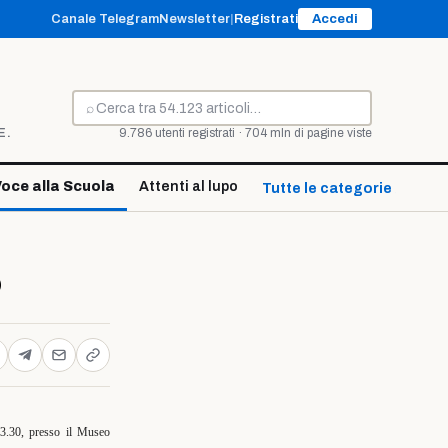
Canale Telegram
Newsletter
|
Registrati
Accedi
⌕
Cerca
E.
9.786 utenti registrati · 704 mln di pagine viste
oce alla Scuola
Attenti al lupo
Tutte le categorie ↓
o
3.30, presso il Museo