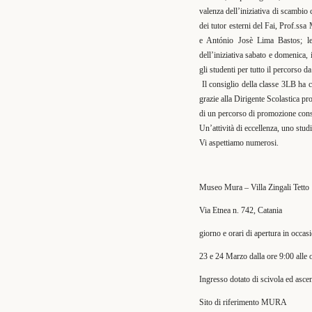
valenza dell’iniziativa di scambio
dei tutor esterni del Fai, Prof.ss
e António Josè Lima Bastos; le 
dell’iniziativa sabato e domenica,
gli studenti per tutto il percorso da
Il consiglio della classe 3LB ha c
grazie alla Dirigente Scolastica p
di un percorso di promozione consap
Un’attività di eccellenza, uno stu
Vi aspettiamo numerosi.
Museo Mura – Villa Zingali Tetto
Via Etnea n. 742, Catania
giorno e orari di apertura in occa
23 e 24 Marzo dalla ore 9:00 alle 
Ingresso dotato di scivola ed ascen
Sito di riferimento MURA