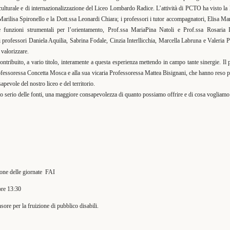
 culturale e di internazionalizzazione del Liceo Lombardo Radice. L’attività di PCTO ha visto la
a Marilisa Spironello e la Dott.ssa Leonardi Chiara; i professori i tutor accompagnatori, Elisa 
funzioni strumentali per l’orientamento, Prof.ssa MariaPina Natoli e Prof.ssa Rosaria
 i professori Daniela Aquilia, Sabrina Fodale, Cinzia Interllicchia, Marcella Labruna e Valeri
 valorizzare.
ontribuito, a vario titolo, interamente a questa esperienza mettendo in campo tante sinergie. Il
rofessoressa Concetta Mosca e alla sua vicaria Professoressa Mattea Bisignani, che hanno reso po
evole del nostro liceo e del territorio.
dio serio delle fonti, una maggiore consapevolezza di quanto possiamo offrire e di cosa vogliamo
sione delle giornate FAI
ore 13:30
sore per la fruizione di pubblico disabili.