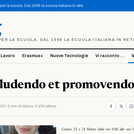
r la scuola. Dal 1998 la scuola italiana in rete.
g
R LA SCUOLA. DAL 1998 LA SCUOLA ITALIANA IN RET
 Lavoro
Erasmus+
Nuove Tecnologie
Vi racconto …
V
 ludendo et promovend
024
·
2 min di lettura
·
3.109 letture
Giorno 23 e 24 Marzo dalle ore 9.00 alle ore 1