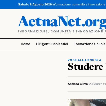
Vai
Sabato 8 Agosto 2026
|
Informazione, comunità e innovazione pe
al
contenuto
AetnaNet.or
INFORMAZIONE, COMUNITÀ E INNOVAZIONE PE
Home
Dirigenti Scolastici
Formazione Scuola
VOCE ALLA SCUOLA
Studere
Andrea Oliva
·
23 Marzo 2