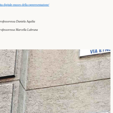
isita-digitale-museo-della-rappresentazione/
professoressa Daniela Aquilia
 professoressa Marcella Labruna