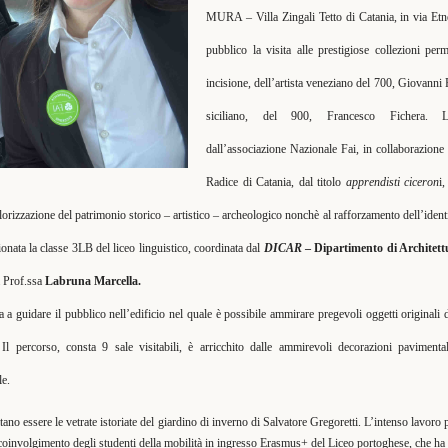
MURA – Villa Zingali Tetto di Catania, in via Etne
pubblico la visita alle prestigiose collezioni per
incisione, dell’artista veneziano del 700, Giovanni P
siciliano, del 900, Francesco Fichera. L’
dall’associazione Nazionale Fai, in collaborazion
Radice di Catania, dal titolo
apprendisti ciceron
i,
lorizzazione del patrimonio storico – artistico – archeologico nonchè al rafforzamento dell’identit
ezionata la classe 3LB del liceo linguistico, coordinata dal
DICAR
–
Dipartimento di Architett
na Prof.ssa
Labruna Marcella.
a guidare il pubblico nell’edificio nel quale è possibile ammirare pregevoli oggetti originali di 
 Il percorso, consta 9 sale visitabili, è arricchito dalle ammirevoli decorazioni pavimenta
e.
tano essere le vetrate istoriate del giardino di inverno di Salvatore Gregoretti. L’intenso lavoro 
il coinvolgimento degli studenti della mobilità in ingresso Erasmus+ del Liceo portoghese, che ha