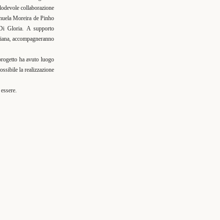
 lodevole collaborazione
Manuela Moreira de Pinho
 Di Gloria. A supporto
a Piana, accompagneranno
 progetto ha avuto luogo
ssibile la realizzazione
 essere.