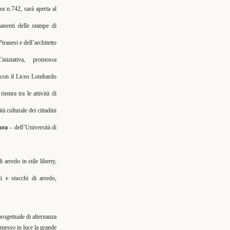
a n.742, sarà aperta al
manenti delle stampe di
iranesi e dell’architetto
iniziativa, promossa
e con il Liceo Lombardo
 rientra tra le attività di
à culturale dei cittadini
ura
– dell’Università di
arredo in stile liberty,
li e stucchi di arredo,
progettuale di alternanza
 messo in luce la grande