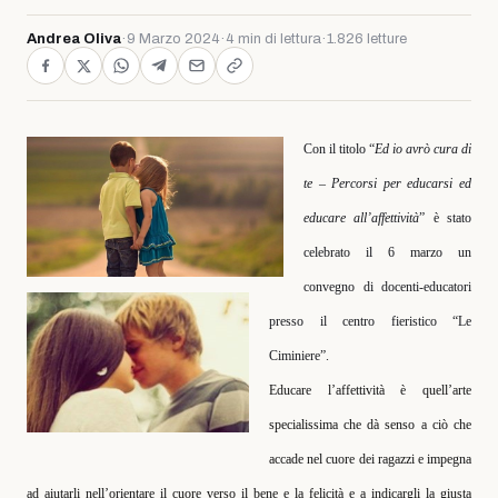
Andrea Oliva
·
9 Marzo 2024
·
4 min di lettura
·
1.826 letture
Con il titolo “
Ed io avrò cura di
te – Percorsi per educarsi ed
educare all’affettività
” è stato
celebrato il 6 marzo un
convegno di docenti-educatori
presso il centro fieristico “Le
Ciminiere”.
Educare l’affettività è quell’arte
specialissima che dà senso a ciò che
accade nel cuore dei ragazzi e impegna
ad aiutarli nell’orientare il cuore verso il bene e la felicità e a indicargli la giusta