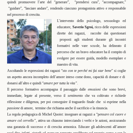
quindi promuovere l’arte del “generare”,
“prendersi cura”, “accompagnare,”
“guidare”, “lasciare andare”, rendendo ciascuno protagonista attivo e responsabile
nel processo di crescita.
L’intervento dello psicologo, sessuologo ed
educatore,
Saverio Sgroi,
ricco delle espressioni
dirette dei ragazzi,
raccolte dai questionari
proposti agli studenti durante gli incontri
formativi nelle vare scuole, ha delineato il
percorso che un bravo educatore ha il compito di
svolgere per essere guida, modello esemplare e
maestro di vita.
Ascoltando le espressioni dei ragazzi “
sto con te perché mi fai star bene
” si coglie
un aspetto ancora incompleto dell’amore inteso come dono, capacità di donare e di
donarsi all’altro e quindi “
amare per tutta la vita”.
Il percorso formativo accompagna il passaggio dalle
emozioni
che sono brevi,
immediate, legate al presente, verso il
sentimento
che va coltivato e richiede
riflessione e diligenza, per poi conseguire il traguardo finale che
si esprime nella
passione
di amore,
termine che richiama anche il sacrificio e la rinuncia.
La regola pedagogica di Michel Quoist: insegnare ai ragazzi a “p
ensare col cuore e
amare col cervello”,
attiva un chiasmo intrecciando i verbi e le azioni, assicurando
una garanzia di successo e di crescita armonica. Educare gli adolescenti all’amore
vuol dire, infatti, aiutarli ad avere un rapporto equilibrato col proprio corpo e con la