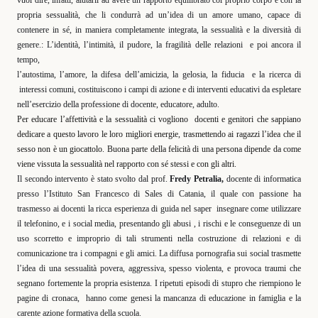
propria sessualità, che li condurrà ad un’idea di un amore umano, capace di
contenere in sé, in maniera completamente integrata, la sessualità e la diversità di
genere.: L’identità, l’intimità, il pudore, la fragilità delle relazioni
e poi ancora il
tempo,
l’autostima, l’amore, la difesa dell’amicizia, la gelosia, la fiducia
e la ricerca di
interessi comuni, costituiscono i campi di azione e di interventi educativi da espletare
nell’esercizio della professione di docente, educatore, adulto.
Per educare l’affettività e la sessualità ci vogliono
docenti e genitori che sappiano
dedicare a questo lavoro le loro migliori energie, trasmettendo ai ragazzi l’idea che il
sesso non è un giocattolo. Buona parte della felicità di una persona dipende da come
viene vissuta la sessualità nel rapporto con sé stessi e con gli altri.
Il secondo intervento è stato svolto dal prof.
Fredy Petralia,
docente di informatica
presso l’Istituto San Francesco di Sales di Catania, il quale con passione ha
trasmesso ai docenti la ricca esperienza di guida nel saper
insegnare come utilizzare
il telefonino, e i social media, presentando gli abusi , i rischi e le conseguenze di un
uso scorretto e improprio di tali strumenti nella costruzione di relazioni e di
comunicazione tra i compagni e gli amici. La diffusa pornografia sui social trasmette
l’idea di una sessualità povera, aggressiva, spesso violenta, e provoca traumi che
segnano fortemente la propria esistenza. I ripetuti episodi di stupro che riempiono le
pagine di cronaca,
hanno come genesi la mancanza di educazione in famiglia e la
carente azione formativa della scuola.