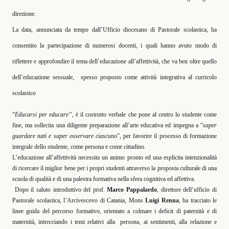
direzione.
La data, annunciata da tempo dall’Ufficio diocesano di Pastorale scolastica, ha
consentito la partecipazione di numerosi docenti, i quali hanno avuto modo di
riflettere e approfondire il tema dell’educazione all’affettività, che va ben oltre quello
dell’educazione sessuale,
spesso proposto come attività integrativa al curricolo
scolastico
“
Educarsi per educare”,
è il costrutto verbale che pone al centro lo studente come
fine, ma sollecita una diligente preparazione all’arte educativa ed impegna a “
saper
guardare tutti e saper osservare ciascuno
”, per favorire il processo di formazione
integrale dello studente, come persona e come cittadino.
L’educazione all’affettività necessita un animo pronto ed una esplicita intenzionalità
di ricercare il miglior bene per i propri studenti attraverso la proposta culturale di una
scuola di qualità e di una palestra formativa nella sfera cognitiva ed affettiva.
Dopo il saluto introduttivo del prof.
Marco Pappalardo
, direttore dell’ufficio di
Pastorale scolastica, l’Arcivescovo di Catania, Mons
Luigi Renna
, ha tracciato le
linee guida del percorso formativo, orientato a colmare i deficit di paternità e di
maternità, intrecciando i temi relativi alla
persona, ai sentimenti, alla relazione e