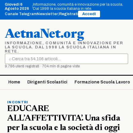
Vai
Giovedì 6
Informazione, comunità e innovazione per la scuola.
|
al
Agosto 2026
Dal 1998 la scuola italiana in rete.
contenuto
Canale Telegram
Newsletter
|
Registrati
Accedi
AetnaNet.org
INFORMAZIONE, COMUNITÀ E INNOVAZIONE PER
LA SCUOLA. DAL 1998 LA SCUOLA ITALIANA IN
RETE.
⌕
Cerca
9.786 utenti registrati · 704 mln di pagine viste
Home
Dirigenti Scolastici
Formazione Scuola Lavoro
INCONTRI
EDUCARE
ALL’AFFETTIVITA’. Una sfida
per la scuola e la società di oggi