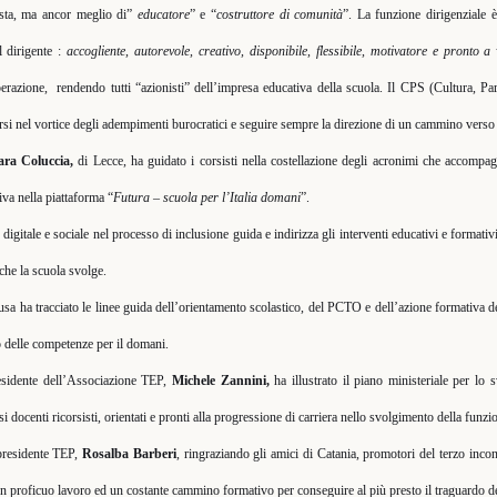
ista, ma ancor meglio di”
educatore
” e “
costruttore di comunità
”. La funzione dirigenziale è
l dirigente :
accogliente, autorevole, creativo, disponibile, flessibile, motivatore e pronto a
perazione,
rendendo tutti “azionisti” dell’impresa educativa della scuola. Il CPS (Cultura, Pa
irsi nel vortice degli adempimenti burocratici e seguire sempre la direzione di un cammino vers
ara Coluccia,
di Lecce, ha guidato i corsisti nella costellazione degli acronimi che accompa
va nella piattaforma “
Futura – scuola per l’Italia domani
”.
, digitale e sociale nel processo di inclusione guida e indirizza gli interventi educativi e formativ
che la scuola svolge.
usa ha tracciato le linee guida dell’orientamento scolastico, del PCTO e dell’azione formativa de
po delle competenze per il domani.
residente dell’Associazione TEP,
Michele Zannini,
ha illustrato il piano ministeriale per lo
docenti ricorsisti, orientati e pronti alla progressione di carriera nello svolgimento della funzio
epresidente TEP,
Rosalba Barberi
, ringraziando gli amici di Catania, promotori del terzo in
 proficuo lavoro ed un costante cammino formativo per conseguire al più presto il traguardo de