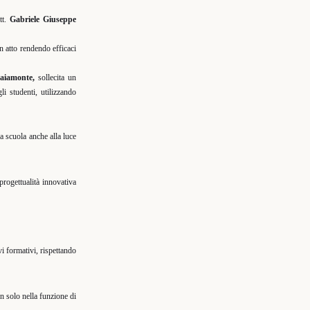
tt.
Gabriele Giuseppe
in atto rendendo efficaci
aiamonte,
sollecita un
i studenti, utilizzando
la scuola anche alla luce
 progettualità innovativa
vi formativi, rispettando
on solo nella funzione di