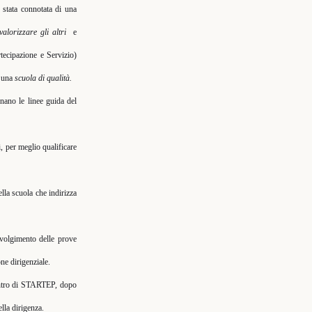
 stata connotata di una
 valorizzare gli altri
e
rtecipazione e Servizio)
o una
scuola di qualità.
gnano le linee guida del
i, per meglio qualificare
lla scuola che indirizza
 svolgimento delle prove
ne dirigenziale.
contro di STARTEP, dopo
lla dirigenza.