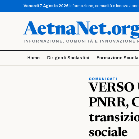
Vai
Venerdì 7 Agosto 2026
|
Informazione, comunità e innovazione p
al
contenuto
AetnaNet.or
INFORMAZIONE, COMUNITÀ E INNOVAZIONE PE
Home
Dirigenti Scolastici
Formazione Scuola
COMUNICATI
VERSO
PNRR, Co
transizi
sociale