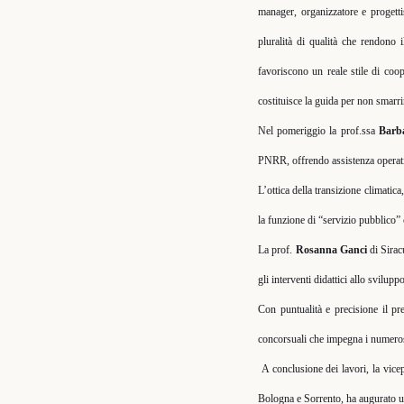
manager, organizzatore e progett
pluralità di qualità che rendono i
favoriscono un reale stile di coo
costituisce la guida per non smarr
Nel pomeriggio la prof.ssa
Barb
PNRR, offrendo assistenza operati
L’ottica della transizione climatica
la funzione di “servizio pubblico” 
La prof.
Rosanna Ganci
di Sirac
gli interventi didattici allo svilup
Con puntualità e precisione il p
concorsuali che impegna i numerosi 
A conclusione dei lavori, la vic
Bologna e Sorrento, ha augurato un