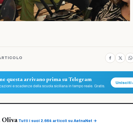
ARTICOLO
ome questa arrivano prima su Telegram
Unisciti 
azioni e scadenze della scuola siciliana in tempo reale. Gratis.
 Oliva
Tutti i suoi 2.664 articoli su AetnaNet →