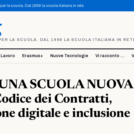
er la scuola. Dal 1998 la scuola italiana in rete.
g
R LA SCUOLA. DAL 1998 LA SCUOLA ITALIANA IN RET
 Lavoro
Erasmus+
Nuove Tecnologie
Vi racconto …
V
 UNA SCUOLA NUOVA
dice dei Contratti,
one digitale e inclusione