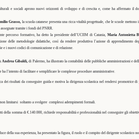
ulturali e sociali aprono nuovi orizzonti di sviluppo e di crescita e, come ha affermato il do
milio Grasso,
la scuola catanese presenta una ricca vitalità progettuale, che le scuole mettono 
 assegnate tramite i fondi del PNRR.
ente percorso formativo, ha detto la presidente dell’UCIIM di Catania,
Maria Antonietta B
one delle metodologie didattiche, così da rendere produttiva l’azione di apprendimento degl
 e i nuovi codici di comunicazione e di relazione.
GA
Andrea Gibaldi,
di Palermo, ha illustrato la contabilità delle pubbliche amministrazioni e del
 ha l’intento di facilitare e semplificare le complesse procedure amministrative.
tica dei risultati da conseguire guida e motiva la dirigenza scolastica nel rendersi promotrice di
non limitarsi
soltanto a svolgere
complessi adempimenti formali.
etti della somma di €.140.000, richiede responsabilità e professionalità nel conseguire gli obietti
 luce della sua esperienza, ha presentato la figura, il ruolo e il compito del dirigente scolastico n