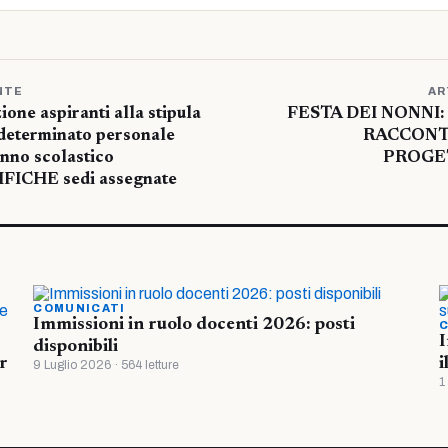
NTE
AR
one aspiranti alla stipula
FESTA DEI NONNI:
 determinato personale
RACCONT
anno scolastico
PROGE
FICHE sedi assegnate
COMUNICATI
Immissioni in ruolo docenti 2026: posti
C
I
disponibili
r
i
9 Luglio 2026 · 564 letture
1