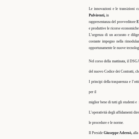
Le innovazioni e le transizioni c
Pulvirenti,
in
rappresentanza del provveditore
E
e produttive le ricorse economiche
L’urgenza di un accurato e dilig
costante impegno nella rimodulazi
opportunamente le nuove tecnologie
Nel corso della mattinata, il DS
del nuovo Codice dei Contratti, che
I principi della trasparenza e l’ot
per il
miglior bene di tutti gli studenti e
L’operatività degli affidamenti dir
le procedure e le norme.
Il Preside
Giuseppe Adernò,
alla