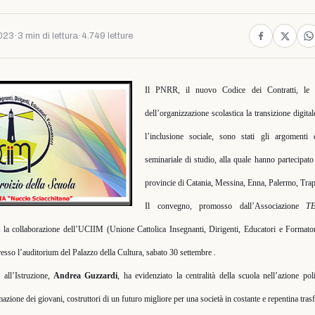
2023
·
3 min di lettura
·
4.749 letture
Il PNRR, il nuovo Codice dei Contratti, le i
dell’organizzazione scolastica la transizione digital
l’inclusione sociale, sono stati gli argomenti 
seminariale di studio, alla quale hanno partecipato
provincie di Catania, Messina, Enna, Palermo, Trap
Il convegno, promosso dall’Associazione
T
 la collaborazione dell’UCIIM (Unione Cattolica Insegnanti, Dirigenti, Educatori e Formato
resso l’auditorium del Palazzo della Cultura, sabato 30 settembre .
e all’Istruzione,
Andrea Guzzardi
, ha evidenziato la centralità della scuola nell’azione poli
mazione dei giovani, costruttori di un futuro migliore per una società in costante e repentina tra