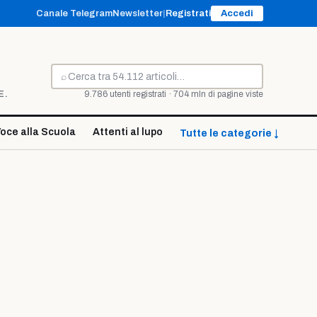
Canale Telegram
Newsletter
|
Registrati
Accedi
⌕
Cerca
E.
9.786 utenti registrati · 704 mln di pagine viste
oce alla Scuola
Attenti al lupo
Tutte le categorie ↓