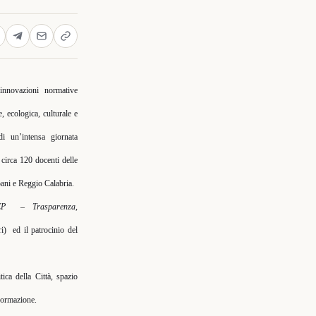
nnovazioni normative
e, ecologica, culturale e
di un’intensa giornata
 circa 120 docenti delle
ani e Reggio Calabria.
EP
– Trasparenza,
ri)
ed il patrocinio del
tica della Città, spazio
sformazione.