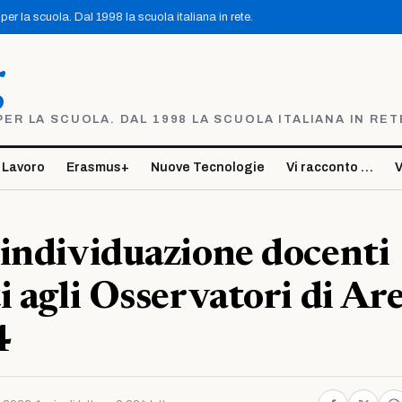
er la scuola. Dal 1998 la scuola italiana in rete.
g
R LA SCUOLA. DAL 1998 LA SCUOLA ITALIANA IN RET
 Lavoro
Erasmus+
Nuove Tecnologie
Vi racconto …
V
individuazione docenti
 agli Osservatori di Are
4