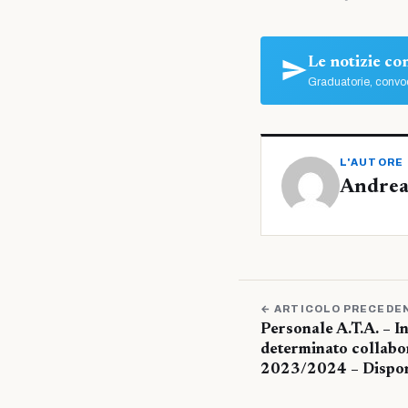
Le notizie c
Graduatorie, convoc
L'AUTORE
Andrea
← ARTICOLO PRECEDE
Personale A.T.A. – I
determinato collabora
2023/2024 – Disponi