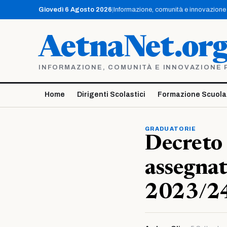
Vai
Giovedì 6 Agosto 2026
|
Informazione, comunità e innovazione p
al
contenuto
AetnaNet.or
INFORMAZIONE, COMUNITÀ E INNOVAZIONE PE
Home
Dirigenti Scolastici
Formazione Scuola
GRADUATORIE
Decreto 
assegnati
2023/2