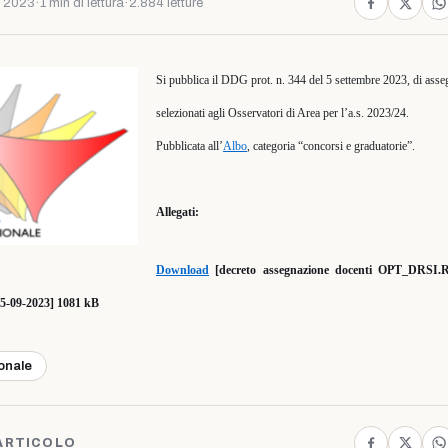
e 2023
·
1 min di lettura
·
2.884 letture
Si pubblica il DDG prot. n. 344 del 5 settembre 2023, di asse
selezionati agli Osservatori di Area per l’a.s. 2023/24.
Pubblicata all’
Albo
, categoria “concorsi e graduatorie”.
Allegati:
Download
[decreto assegnazione docenti OPT_DRSI.Re
.05-09-2023] 1081 kB
ionale
ARTICOLO