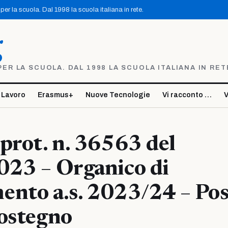
er la scuola. Dal 1998 la scuola italiana in rete.
g
R LA SCUOLA. DAL 1998 LA SCUOLA ITALIANA IN RET
 Lavoro
Erasmus+
Nuove Tecnologie
Vi racconto …
V
prot. n. 36563 del
023 – Organico di
nto a.s. 2023/24 – Post
ostegno