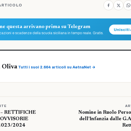
ARTICOLO
ome questa arrivano prima su Telegram
Unisciti 
azioni e scadenze della scuola siciliana in tempo reale. Gratis.
 Oliva
Tutti i suoi 2.664 articoli su AetnaNet →
NTE
AR
 – RETTIFICHE
Nomine in Ruolo Perso
OVVISORIE
dell’Infanzia dalle G.
 2023/2024
Ret