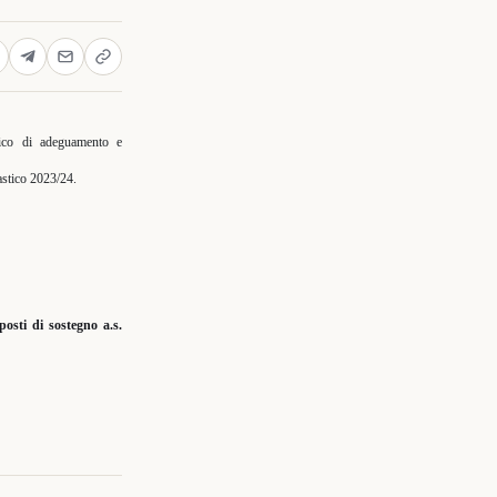
nico di adeguamento e
astico 2023/24.
sti di sostegno a.s.