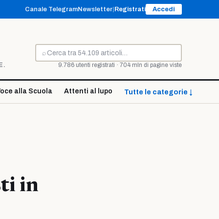
Canale Telegram
Newsletter
|
Registrati
Accedi
⌕
Cerca
E.
9.786 utenti registrati · 704 mln di pagine viste
oce alla Scuola
Attenti al lupo
Tutte le categorie ↓
i in