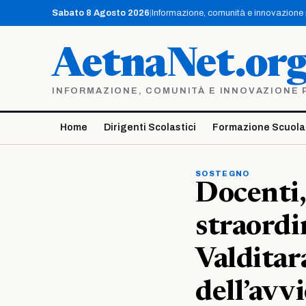
Vai
Sabato 8 Agosto 2026
|
Informazione, comunità e innovazione pe
al
contenuto
AetnaNet.or
INFORMAZIONE, COMUNITÀ E INNOVAZIONE PE
Home
Dirigenti Scolastici
Formazione Scuola
SOSTEGNO
Docenti,
straordi
Valditar
dell’avvi