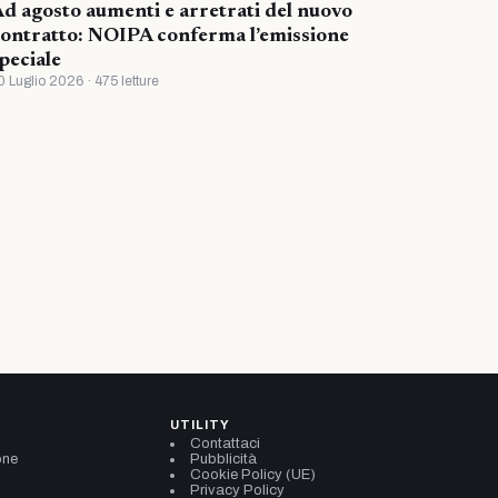
d agosto aumenti e arretrati del nuovo
ontratto: NOIPA conferma l’emissione
peciale
0 Luglio 2026 · 475 letture
UTILITY
Contattaci
one
Pubblicità
Cookie Policy (UE)
Privacy Policy