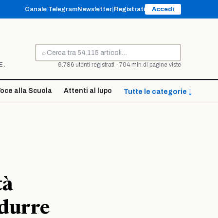
Canale Telegram
Newsletter
|
Registrati
Accedi
⌕
Cerca
E.
9.786 utenti registrati · 704 mln di pagine viste
oce alla Scuola
Attenti al lupo
Tutte le categorie ↓
tà
idurre