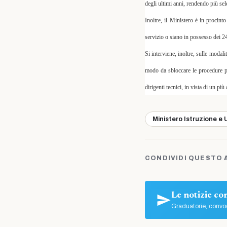
degli ultimi anni, rendendo più sel
Inoltre, il Ministero è in procin
servizio o siano in possesso dei 24 
Si interviene, inoltre, sulle modali
modo da sbloccare le procedure pe
dirigenti tecnici, in vista di un p
Ministero Istruzione e 
CONDIVIDI QUESTO 
Le notizie c
Graduatorie, convoc