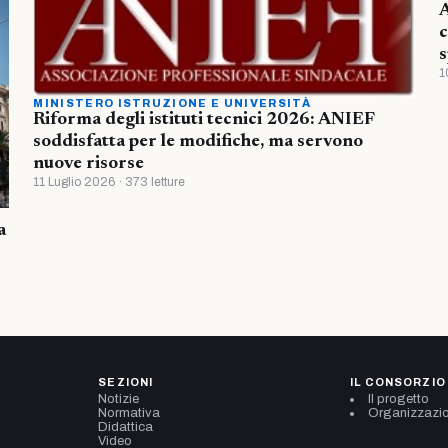
A
c
s
1
MINISTERO ISTRUZIONE E UNIVERSITÀ
Riforma degli istituti tecnici 2026: ANIEF
soddisfatta per le modifiche, ma servono
nuove risorse
11 Luglio 2026 · 373 letture
a
SEZIONI
IL CONSORZIO
Notizie
Il progetto
Normativa
Organizzazi
Didattica
Video