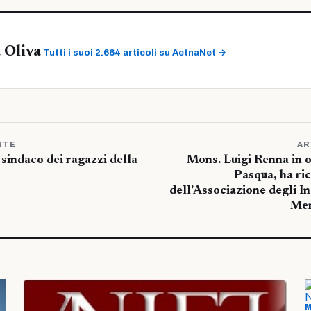
 Oliva
Tutti i suoi 2.664 articoli su AetnaNet →
NTE
AR
 sindaco dei ragazzi della
Mons. Luigi Renna in o
Pasqua, ha ri
dell’Associazione degli In
Mer
M