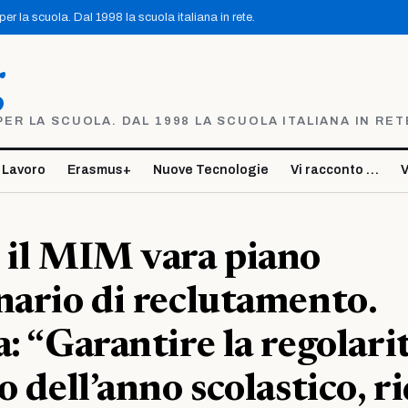
r la scuola. Dal 1998 la scuola italiana in rete.
g
R LA SCUOLA. DAL 1998 LA SCUOLA ITALIANA IN RET
 Lavoro
Erasmus+
Nuove Tecnologie
Vi racconto …
V
 il MIM vara piano
nario di reclutamento.
a: “Garantire la regolari
o dell’anno scolastico, r