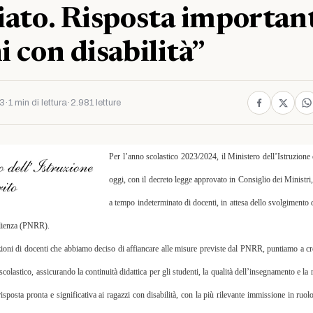
riato. Risposta importan
i con disabilità”
23
·
1 min di lettura
·
2.981 letture
Per l’anno scolastico 2023/2024, il Ministero dell’Istruzione
oggi, con il decreto legge approvato in Consiglio dei Ministri
a tempo indeterminato di docenti, in attesa dello svolgimento d
ilienza (PNRR).
ioni di docenti che abbiamo deciso di affiancare alle misure previste dal PNRR, puntiamo a cre
olastico, assicurando la continuità didattica per gli studenti, la qualità dell’insegnamento e la 
risposta pronta e significativa ai ragazzi con disabilità, con la più rilevante immissione in ruol