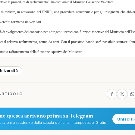
ettive le procedure di reclutamento”, ha dichiarato il Ministro Giuseppe Valditara.
to di avviare, in attuazione del PNRR, una procedura concorsuale per gli insegnanti che abbi
crediti formativi universitari.
tà di svolgimento del concorso per i dirigenti tecnici con funzioni ispettive del Ministero dell’Is
r il relativo reclutamento, ferme da anni. Con il prossimo bando sarà possibile saturare l’att
iù ampio rafforzamento della funzione ispettiva del Ministero.
Università
ARTICOLO
ome questa arrivano prima su Telegram
Unisciti 
azioni e scadenze della scuola siciliana in tempo reale. Gratis.