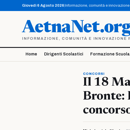
Vai
Giovedì 6 Agosto 2026
|
Informazione, comunità e innovazione p
al
contenuto
AetnaNet.or
INFORMAZIONE, COMUNITÀ E INNOVAZIONE PE
Home
Dirigenti Scolastici
Formazione Scuola
CONCORSI
Il 18 Ma
Bronte: 
concorso