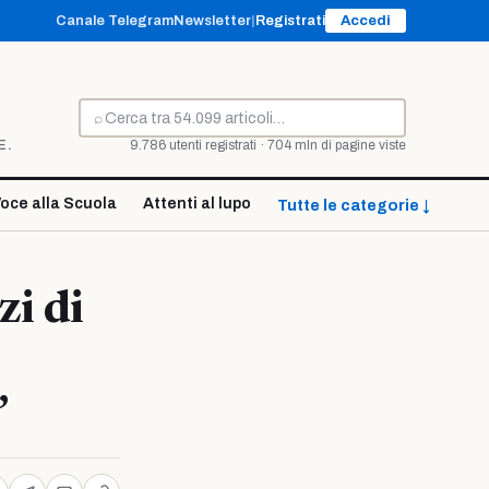
Canale Telegram
Newsletter
|
Registrati
Accedi
⌕
Cerca
E.
9.786 utenti registrati · 704 mln di pagine viste
oce alla Scuola
Attenti al lupo
Tutte le categorie ↓
zi di
”