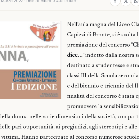
 Marzo 2023
·
1 min di lettura
·
3.402 letture
Nell’aula magna del Liceo Cla
Capizzi di Bronte, si è svolta 
premiazione del concorso "
Ch
dice…
" indetto dalla nostra s
destinato a studentesse e stu
classi III della Scuola seconda
e del biennio e triennio del I
finalità del concorso è stata q
promuovere la sensibilizzazio
 della donna nelle varie dimensioni della società, con part
elle pari opportunità, ai pregiudizi, agli stereotipi e alle
 è vittima. Hanno partecipato al concorso numerose scuole