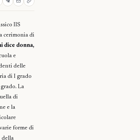
ssico IIS
la cerimonia di
i dice donna,
cuola e
denti delle
ria di I grado
I grado. La
uella di
ne e la
icolare
 varie forme di
 della