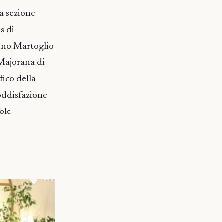
la sezione
s di
Nino Martoglio
 Majorana di
fico della
oddisfazione
uole