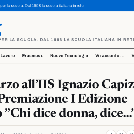
er la scuola. Dal 1998 la scuola italiana in rete.
g
R LA SCUOLA. DAL 1998 LA SCUOLA ITALIANA IN RET
 Lavoro
Erasmus+
Nuove Tecnologie
Vi racconto …
V
rzo all’IIS Ignazio Capiz
Premiazione I Edizione
 ”Chi dice donna, dice…