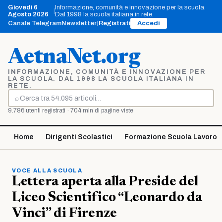
Vai
Giovedì 6
Informazione, comunità e innovazione per la scuola.
|
al
Agosto 2026
Dal 1998 la scuola italiana in rete.
contenuto
Canale Telegram
Newsletter
|
Registrati
Accedi
AetnaNet.org
INFORMAZIONE, COMUNITÀ E INNOVAZIONE PER
LA SCUOLA. DAL 1998 LA SCUOLA ITALIANA IN
RETE.
⌕
Cerca
9.786 utenti registrati · 704 mln di pagine viste
Home
Dirigenti Scolastici
Formazione Scuola Lavoro
VOCE ALLA SCUOLA
Lettera aperta alla Preside del
Liceo Scientifico “Leonardo da
Vinci” di Firenze