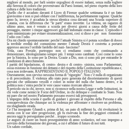
migliore al mondo, per farli sentire orgogliosi di essere italiani, senza nulla togliere
alla fierezza di coloro che provenivano da Paesi lontani, nel pieno rispetto della loro
cultura e delle loro tradizioni.
Quello che è accaduto davanti il Liceo di Firenze qualche settimana fa è un fatto
gravissimo e non si può obliare con l’indifferenza, ha perfettamente ragione. Qualche
anno fa, invece, è accaduta la stessa identica cosa davanti una Scuola superiore di
Catania, con la differenza che “le parti” erano invertite. La vittima, un ragazzo di
ultimo anno, non è venuto a scuola per diversi giorni a causa delle ferite del
pestaggio, mentre i cinque aggressori già dall’indomani erano in classe. L’episodio è
stato minimizzato per evitare strumentalizzazioni, così si disse e per
non
fomentare
l’odio con l’odio.
Ora mi chiedo spontaneamente: perché l’attuale Sinistra si è potuta scrollare di dosso
la terribile eredità del comunismo mentre l’attuale Destra è costretta a portarsi
appresso ancora l’orribile fardello del nazi- fascismo?
Veda, cara Preside, purtroppo non ci rendiamo conto che continuando a
demonizzare, ideologizziamo sempre più. I tempi sono cambiati. Così come lo sono
per la Sinistra, lo sono per la Destra. Grazie a Dio, non ci sono più per entrambe le
condizioni di attecchimento.
I partiti del bipolarismo, di centro- destra e di centro- sinistra, sono Parlamentari,
ossia esistono in funzione dei dettami e del rispetto della Costituzione repubblicana e,
cosa non irrilevante, RAPPRESENTANO IL POPOLO ITALIANO.
Onestamente, non ravviso nessuna forma di “rigurgito”. Non c’è nulla di organizzato
o di precostituito. È violenza allo stato puro generata dal disorientamento di questi
giovani che utilizzano vessilli e colori in nome del nulla che hanno dentro, e la
politica non c’entra perché le vere cause vanno ricercate altrove.
Il pericolo sta in chi, invece, non si riconosce nella nostra Legge e nelle Istituzioni, in
chi vede come nemici le Forze dell’Ordine, in chi delinque e combatte lo Stato. Non
mi pare che nel nostro Parlamento possano esserci tali presupposti.
L’impegno della scuola è quello di guidare i giovani al rispetto della Persona e alla
consapevolezza che chiunque usi la violenza per affrontare e risolvere un problema,
sta sbagliando strada.
Ce l’ha insegnato Ghandi e, prima di lui, un paio di millenni fa, chi rivoluzionò la
storia con le sue idee progressiste, gli fu riservata la fine dei peggiori criminali e
ancora oggi lo perseguitano perché…troppo scomodo.
Le auguro di cuore un buon proseguimento di anno scolastico, nel suo impegno a
servizio della formazione dei giovani, a cui è affidato il futuro di noi tutti.
Un saluto cordiale,