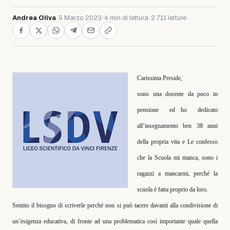
Andrea Oliva
·
5 Marzo 2023
·
4 min di lettura
·
2.711 letture
Carissima Preside,
sono una docente da poco in
pensione
ed ho
dedicato
all’insegnamento ben 38 anni
della propria vita e Le confesso
che la Scuola mi manca, sono i
ragazzi a mancarmi, perché la
scuola è fatta proprio da loro.
Sentito il bisogno di scriverle perché non si può tacere davanti alla condivisione di
un’esigenza educativa, di fronte ad una problematica così importante quale quella