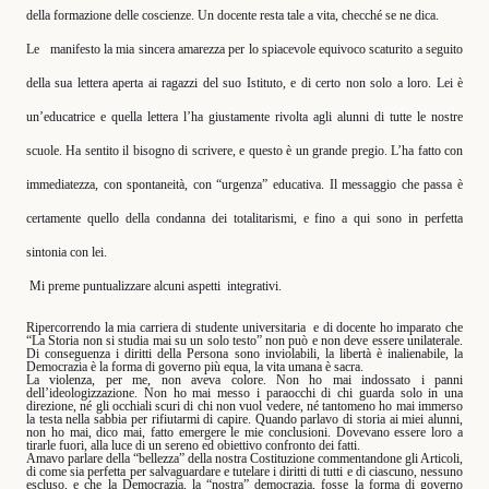
della formazione delle coscienze. Un docente resta tale a vita, checché se ne dica.
Le
manifesto la mia sincera amarezza per lo spiacevole equivoco scaturito a seguito
della sua lettera aperta ai ragazzi del suo Istituto, e di certo non solo a loro. Lei è
un’educatrice e quella lettera l’ha giustamente rivolta agli alunni di tutte le nostre
scuole. Ha sentito il bisogno di scrivere, e questo è un grande pregio. L’ha fatto con
immediatezza, con spontaneità, con “urgenza” educativa. Il messaggio che passa è
certamente quello della condanna dei totalitarismi, e fino a qui sono in perfetta
sintonia con lei.
Mi preme puntualizzare alcuni aspetti
integrativi.
Ripercorrendo la mia carriera di studente universitaria
e di docente ho imparato che
“La Storia non si studia mai su un solo testo” non può e non deve essere unilaterale.
Di conseguenza i diritti della Persona sono inviolabili, la libertà è inalienabile, la
Democrazia è la forma di governo più equa, la vita umana è sacra.
La violenza, per me, non aveva colore. Non ho mai indossato i panni
dell’ideologizzazione. Non ho mai messo i paraocchi di chi guarda solo in una
direzione, né gli occhiali scuri di chi non vuol vedere, né tantomeno ho mai immerso
la testa nella sabbia per rifiutarmi di capire. Quando parlavo di storia ai miei alunni,
non ho mai, dico mai, fatto emergere le mie conclusioni. Dovevano essere loro a
tirarle fuori, alla luce di un sereno ed obiettivo confronto dei fatti.
Amavo parlare della “bellezza” della nostra Costituzione commentandone gli Articoli,
di come sia perfetta per salvaguardare e tutelare i diritti di tutti e di ciascuno, nessuno
escluso, e che la Democrazia, la “nostra” democrazia, fosse la forma di governo