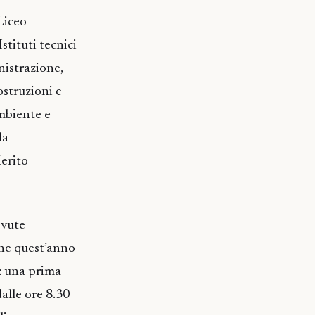
Liceo
stituti tecnici
istrazione,
struzioni e
Ambiente e
la
Merito
ovute
one quest’anno
7: una prima
dalle ore 8.30