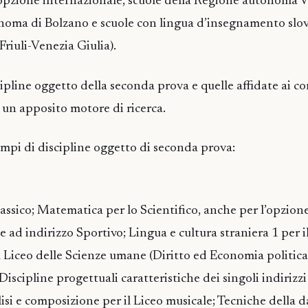
opzione internazionale, scuole della Regione autonoma Va
noma di Bolzano e scuole con lingua d’insegnamento slov
Friuli-Venezia Giulia).
cipline oggetto della seconda prova e quelle affidate ai c
e un apposito motore di ricerca.
empi di discipline oggetto di seconda prova:
lassico; Matematica per lo Scientifico, anche per l’opzion
e ad indirizzo Sportivo; Lingua e cultura straniera 1 per i
 Liceo delle Scienze umane (Diritto ed Economia politica
iscipline progettuali caratteristiche dei singoli indirizzi 
alisi e composizione per il Liceo musicale; Tecniche della d