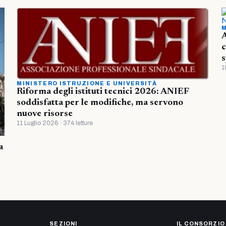
M
A
c
s
1
MINISTERO ISTRUZIONE E UNIVERSITÀ
Riforma degli istituti tecnici 2026: ANIEF
soddisfatta per le modifiche, ma servono
nuove risorse
11 Luglio 2026 · 374 letture
a
SEZIONI
IL CONSORZIO