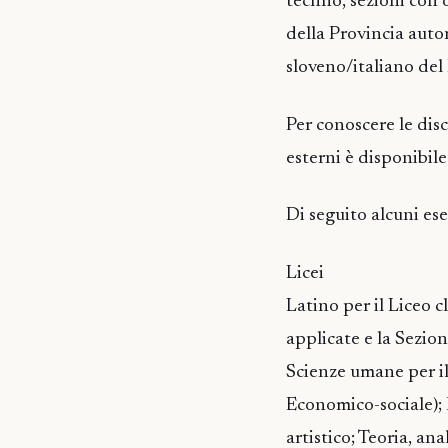
techno, sezioni con 
della Provincia auto
sloveno/italiano del 
Per conoscere le dis
esterni è disponibil
Di seguito alcuni es
Licei
Latino per il Liceo c
applicate e la Sezion
Scienze umane per il
Economico-sociale); D
artistico; Teoria, an