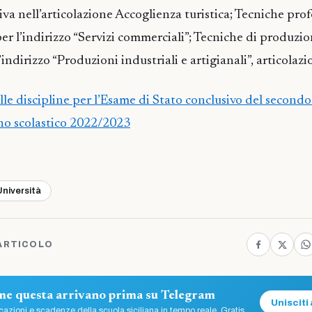
tiva nell’articolazione Accoglienza turistica; Tecniche prof
er l’indirizzo “Servizi commerciali”; Tecniche di produzio
indirizzo “Produzioni industriali e artigianali”, articolazi
lle discipline per l’Esame di Stato conclusivo del secondo
nno scolastico 2022/2023
Università
ARTICOLO
ome questa arrivano prima su Telegram
Unisciti 
azioni e scadenze della scuola siciliana in tempo reale. Gratis.