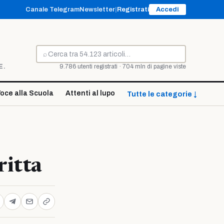
Canale Telegram
Newsletter
|
Registrati
Accedi
⌕
Cerca
E.
9.786 utenti registrati · 704 mln di pagine viste
oce alla Scuola
Attenti al lupo
Tutte le categorie ↓
ritta