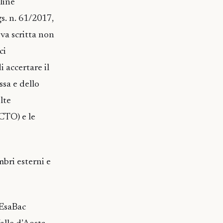
line
gs. n. 61/2017,
va scritta non
ci
i accertare il
ssa e dello
lte
PCTO) e le
bri esterni e
 EsaBac