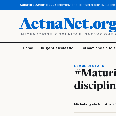
Vai
Sabato 8 Agosto 2026
|
Informazione, comunità e innovazione pe
al
contenuto
AetnaNet.or
INFORMAZIONE, COMUNITÀ E INNOVAZIONE PE
Home
Dirigenti Scolastici
Formazione Scuola
ESAME DI STATO
#Maturi
discipli
Michelangelo Nicotra
·
27