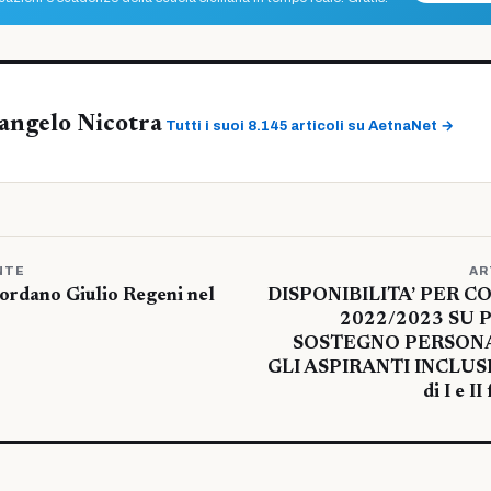
angelo Nicotra
Tutti i suoi 8.145 articoli su AetnaNet →
NTE
AR
cordano Giulio Regeni nel
DISPONIBILITA’ PER CON
2022/2023 SU 
SOSTEGNO PERSON
GLI ASPIRANTI INCLUS
di I e I