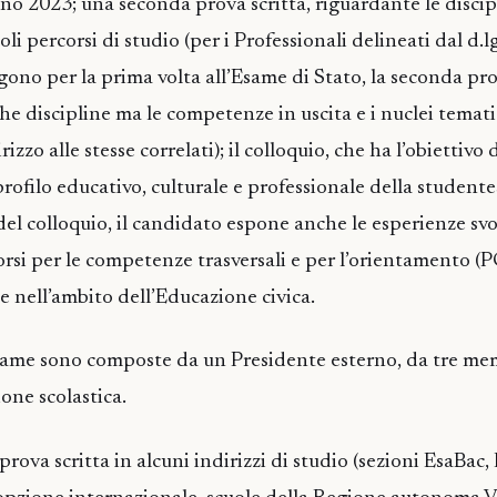
no 2023; una seconda prova scritta, riguardante le discip
oli percorsi di studio (per i Professionali delineati dal d.l
ono per la prima volta all’Esame di Stato, la seconda pro
he discipline ma le competenze in uscita e i nuclei temati
zzo alle stesse correlati); il colloquio, che ha l’obiettivo d
ofilo educativo, culturale e professionale della studente
del colloquio, il candidato espone anche le esperienze svo
orsi per le competenze trasversali e per l’orientamento (
 nell’ambito dell’Educazione civica.
ame sono composte da un Presidente esterno, da tre mem
zione scolastica.
prova scritta in alcuni indirizzi di studio (sezioni EsaBac,