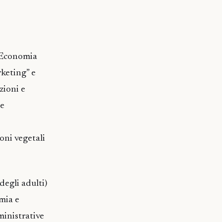
; Economia
rketing” e
zioni e
 e
oni vegetali
degli adulti)
omia e
ministrative