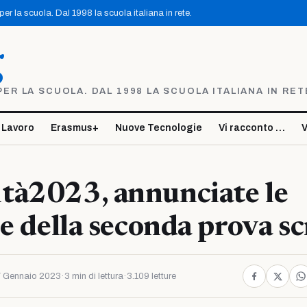
r la scuola. Dal 1998 la scuola italiana in rete.
g
R LA SCUOLA. DAL 1998 LA SCUOLA ITALIANA IN RET
 Lavoro
Erasmus+
Nuove Tecnologie
Vi racconto …
V
tà2023, annunciate le
ne della seconda prova sc
 Gennaio 2023
·
3 min di lettura
·
3.109 letture