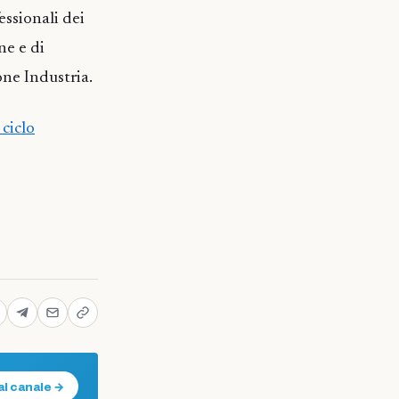
essionali dei
ne e di
one Industria.
 ciclo
al canale →