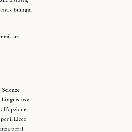
lle d’Aosta,
ena e bilingui
ommissari
e Scienze
l Linguistico;
 all’opzione
per il Liceo
anza per il