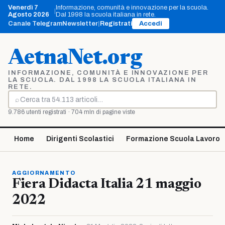
Vai
Venerdì 7
Informazione, comunità e innovazione per la scuola.
|
al
Agosto 2026
Dal 1998 la scuola italiana in rete.
contenuto
Canale Telegram
Newsletter
|
Registrati
Accedi
AetnaNet.org
INFORMAZIONE, COMUNITÀ E INNOVAZIONE PER
LA SCUOLA. DAL 1998 LA SCUOLA ITALIANA IN
RETE.
⌕
Cerca
9.786 utenti registrati · 704 mln di pagine viste
Home
Dirigenti Scolastici
Formazione Scuola Lavoro
AGGIORNAMENTO
Fiera Didacta Italia 21 maggio
2022