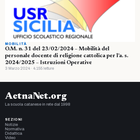
MOBILITÀ
O.M. n. 31 del 23/02/2024 – Mobilità del
personale docente di religione cattolica per l’a. s.
2024/2025 – Istruzioni Operative
3 Marzo 2024 · 4.155 letture
AetnaNet.org
La scuola catanese in rete dal 1998
SEZIONI
Notizie
Normativa
Didattica
Video