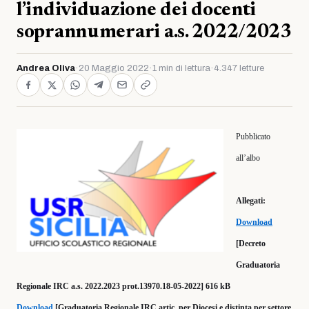
l’individuazione dei docenti
soprannumerari a.s. 2022/2023
Andrea Oliva
·
20 Maggio 2022
·
1 min di lettura
·
4.347 letture
Pubblicato
all’albo
Allegati:
Download
[Decreto
Graduatoria
Regionale IRC a.s. 2022.2023 prot.13970.18-05-2022] 616 kB
Download
[Graduatoria Regionale IRC artic. per Diocesi e distinta per settore