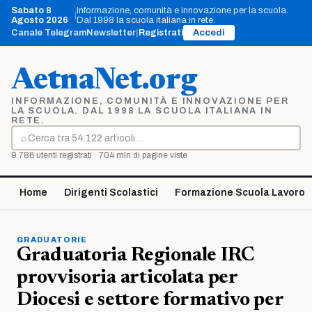
Vai
Sabato 8
Informazione, comunità e innovazione per la scuola.
|
al
Agosto 2026
Dal 1998 la scuola italiana in rete.
contenuto
Canale Telegram
Newsletter
|
Registrati
Accedi
AetnaNet.org
INFORMAZIONE, COMUNITÀ E INNOVAZIONE PER
LA SCUOLA. DAL 1998 LA SCUOLA ITALIANA IN
RETE.
⌕
Cerca
9.786 utenti registrati · 704 mln di pagine viste
Home
Dirigenti Scolastici
Formazione Scuola Lavoro
GRADUATORIE
Graduatoria Regionale IRC
provvisoria articolata per
Diocesi e settore formativo per