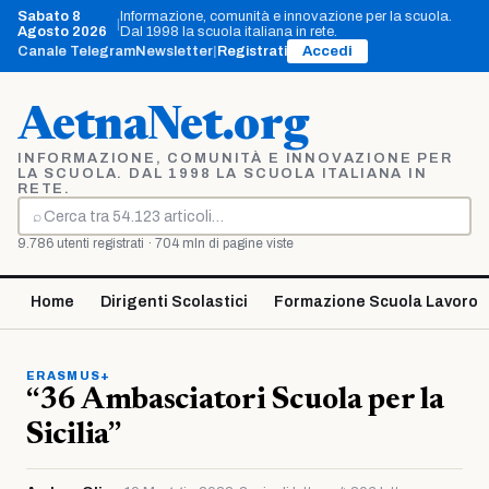
Vai
Sabato 8
Informazione, comunità e innovazione per la scuola.
|
al
Agosto 2026
Dal 1998 la scuola italiana in rete.
contenuto
Canale Telegram
Newsletter
|
Registrati
Accedi
AetnaNet.org
INFORMAZIONE, COMUNITÀ E INNOVAZIONE PER
LA SCUOLA. DAL 1998 LA SCUOLA ITALIANA IN
RETE.
⌕
Cerca
9.786 utenti registrati · 704 mln di pagine viste
Home
Dirigenti Scolastici
Formazione Scuola Lavoro
ERASMUS+
“36 Ambasciatori Scuola per la
Sicilia”