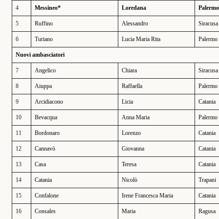
4
Messineo*
Loredana
Palerm
5
Ruffino
Alessandro
Siracusa
6
Turiano
Lucia Maria Rita
Palermo
Nuovi ambasciatori
7
Angelico
Chiara
Siracusa
8
Aiuppa
Raffaella
Palermo
9
Arcidiacono
Licia
Catania
10
Bevacqua
Anna Maria
Palermo
11
Bordonaro
Lorenzo
Catania
12
Cannavò
Giovanna
Catania
13
Casa
Teresa
Catania
14
Catania
Nicolò
Trapani
15
Confalone
Irene Francesca Maria
Catania
16
Consales
Maria
Ragusa