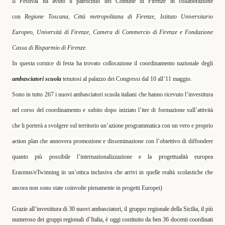
Il Festival ha avuto il patrocinio del Comune di Firenze in collaborazione
con
Regione Toscana, Città metropolitana di Firenze, Istituto Universitario
Europeo, Università di Firenze, Camera di Commercio di Firenze e Fondazione
Cassa di Risparmio di Firenz
e
.
In questa cornice di festa ha trovato collocazione il coordinamento nazionale degli
ambasciatori scuola
tenutosi al palazzo dei Congressi dal 10 all’11 maggio.
Sono in tutto 267 i nuovi ambasciatori scuola italiani
che hanno ricevuto l’investitura
nel corso del coordinamento e subito dopo iniziato l’iter di formazione sull’attività
che li porterà a svolgere sul territorio un’azione programmatica con un vero e proprio
action plan che annovera promozione e disseminazione con l’obiettivo di diffondere
quanto più possibile l’internazionalizzazione e la progettualità europea
Erasmus/eTwinning in un’ottica inclusiva che arrivi in quelle realtà scolastiche che
ancora non sono state coinvolte pienamente in progetti Europei)
Grazie all’investitura di 30 nuovi ambasciatori, il gruppo regionale della Sicilia, il più
numeroso dei gruppi regionali d’Italia, è oggi costituito da ben 36 docenti coordinati