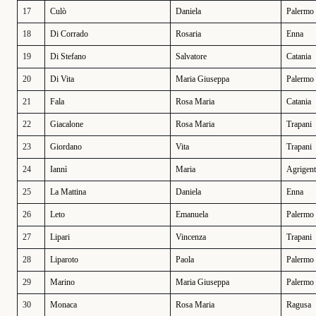
17
Culò
Daniela
Palermo
18
Di Corrado
Rosaria
Enna
19
Di Stefano
Salvatore
Catania
20
Di Vita
Maria Giuseppa
Palermo
21
Fala
Rosa Maria
Catania
22
Giacalone
Rosa Maria
Trapani
23
Giordano
Vita
Trapani
24
Iannì
Maria
Agrigen
25
La Mattina
Daniela
Enna
26
Leto
Emanuela
Palermo
27
Lipari
Vincenza
Trapani
28
Liparoto
Paola
Palermo
29
Marino
Maria Giuseppa
Palermo
30
Monaca
Rosa Maria
Ragusa