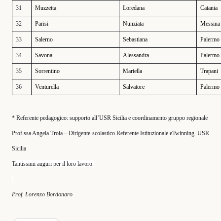
31
Muzzetta
Loredana
Catania
32
Parisi
Nunziata
Messina
33
Salerno
Sebastiana
Palermo
34
Savona
Alessandra
Palermo
35
Sorrentino
Mariella
Trapani
36
Venturella
Salvatore
Palermo
* Referente pedagogico: supporto all’USR Sicilia e coordinamento gruppo regionale
Prof.ssa Angela Troia – Dirigente scolastico Referente Istituzionale eTwinning
USR
Sicilia
Tantissimi auguri per il loro lavoro.
Prof. Lorenzo Bordonaro