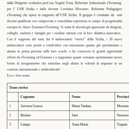
dalla Dirigente scolastica prof.ssa Angela Troia, Referente
Istituzionale eTwinning
per l’ USR Sicilia
e dalla docente Loredana Messineo,
Referente Pedagogico
eTwinning che opera in supporto all’USR Sicilia. Il gruppo è costituito da
tutti
docenti qualificati con comprovata e consolidata esperienza in campo di progettualità
europea in chiave Erasmus/eTwinning. Si tratta di docenti già apprezzati da dirigenti,
colleghi, studenti e famiglie per i risultati ottenuti con la loro didattica innovativa.
Con il supporto del team dei 6 ambasciatori “storici” della Sicilia, i 30 nuovi
ambasciatori sono pronti a condividere con entusiasmo quanto già sperimentato e
attuato in prima persona nelle loro scuole, a far conoscere le grandi opportunità
offerte da eTwinning ed Erasmus e a supportare quanti vorranno sperimentare nuove
forme di insegnamento che stimolino negli alunni la volontà di imparare in un
contesto internazionale e multiculturale!
Ecco i loro nomi:
Team storico
Cognome
Nome
Provinc
1
Anversa Grasso
Maria Tindara
Messina
2
Brunno
Sara
Siracusa
3
Campo
Anna Maria
Trapani