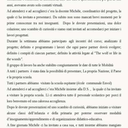
anni, avevamo avuto solo contatti virtuali.
Ad attenderci e ad accoglierci c’era la docente Michèle, coordinatrice del progetto, la
quale ci ha invitato a presentarci. Da subito non sono mancati brevi momenti per le
prime conoscenze tra noi insegnanti.
Dopo le dovute presentazioni, una dolce
colazione, uno scambio di curiosità e siamo stati invitati ad accomodarci per iniziare i
lavori progettati.
Durante la settimana abbiamo partecipato agli incontri del corso; analizzato il
progetto; definito e programmato i lavori che ogni paese partner dovrà svolgere;
definito i compiti di ciascun partner; definito le attività legate al “The wolf or life in
the woods”.
Il gruppo di lavoro ha anche stabilito congiuntamente le date di tutte le Mobilità
A tutti i partners
è stata data la possibilità di presentare, La propria Nazione, il Paese
e la propria scuola.
Tutti i partners abbiamo
visitato la scuola ospitante (école
communale Envol)
Ad attenderci e ad accoglierci c’era Michèle insieme alla D.S. ,
la quale ci ha invitato
a visitare la propria scuola. Lì ci attendeva tutto il personale scolastico per porci il
loro benvenuto ed una calorosa accoglienza.
Dopo le dovute presentazioni ed uno scambio di curiosità, abbiamo iniziato a visitare
alcune classi dell’infanzia e della primaria per poterne osservare modalità
d’insegnamento/apprendimento e di organizzazione didattico-educativa.
A fine giornata Michèle ci ha invitato a casa sua, e tutti insieme abbiamo mangiato