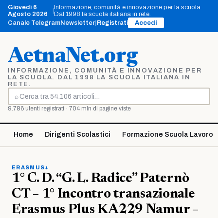
Vai
Giovedì 6
Informazione, comunità e innovazione per la scuola.
|
al
Agosto 2026
Dal 1998 la scuola italiana in rete.
contenuto
Canale Telegram
Newsletter
|
Registrati
Accedi
AetnaNet.org
INFORMAZIONE, COMUNITÀ E INNOVAZIONE PER
LA SCUOLA. DAL 1998 LA SCUOLA ITALIANA IN
RETE.
⌕
Cerca
9.786 utenti registrati · 704 mln di pagine viste
Home
Dirigenti Scolastici
Formazione Scuola Lavoro
ERASMUS+
1° C. D. “G. L. Radice” Paternò
CT – 1° Incontro transazionale
Erasmus Plus KA229 Namur –