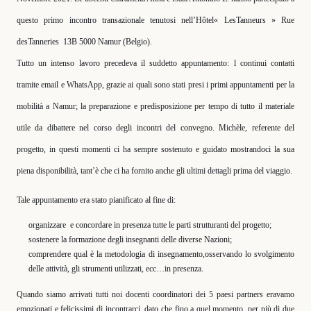
questo primo incontro transazionale tenutosi nell’
Hôtel« LesTanneurs » Rue
desTanneries
13B 5000 Namur (Belgio).
Tutto un intenso lavoro precedeva il suddetto appuntamento: l continui contatti
tramite email e WhatsApp, grazie ai quali sono stati presi i primi appuntamenti per la
mobilità a Namur; la preparazione e predisposizione per tempo di tutto il materiale
utile da dibattere nel corso degli incontri del convegno. Michèle, referente del
progetto, in questi momenti ci ha sempre sostenuto e guidato mostrandoci la sua
piena disponibilità, tant’è che ci ha fornito anche gli ultimi dettagli prima del viaggio.
Tale appuntamento era stato pianificato al fine di:
organizzare
e concordare in presenza tutte le parti strutturanti del progetto;
sostenere la formazione degli insegnanti delle diverse Nazioni;
comprendere qual è la metodologia di insegnamento,osservando lo svolgimento
delle attività, gli strumenti utilizzati, ecc…in presenza.
Quando siamo arrivati tutti noi docenti coordinatori dei 5 paesi partners eravamo
emozionati e felicissimi di incontrarci, dato che fino a quel momento, per più di due