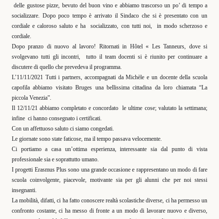
delle gustose pizze, bevuto del buon vino e abbiamo trascorso un po’ di tempo a
socializzare. Dopo poco tempo è arrivato il Sindaco che si è presentato con un
cordiale e caloroso saluto e ha
socializzato, con tutti noi,
in modo scherzoso e
cordiale.
Dopo pranzo di nuovo al lavoro! Ritornati in
Hôtel « Les Tanneurs
, dove si
svolgevano tutti gli incontri,
tutto il team docenti si è riunito per continuare a
discutere di quello che prevedeva il programma.
L’11/11/2021 Tutti i partners, accompagnati da Michèle e un docente della scuola
capofila abbiamo visitato Bruges una bellissima cittadina da loro chiamata “La
piccola Venezia”.
Il 12/11/21 abbiamo completato e concordato
le ultime cose; valutato la settimana;
infine
ci hanno consegnato i certificati.
Con un affettuoso saluto ci siamo congedati.
Le giornate sono state faticose, ma il tempo passava velocemente.
Ci portiamo a casa un’ottima esperienza, interessante sia dal punto di vista
professionale sia e soprattutto umano.
I progetti Erasmus Plus sono una grande occasione e rappresentano un modo di fare
scuola coinvolgente, piacevole, motivante sia per gli alunni che per noi stessi
insegnanti.
La mobilità, difatti, ci ha fatto conoscere realtà scolastiche diverse, ci ha permesso un
confronto costante, ci ha messo di fronte a un modo di lavorare nuovo e diverso,