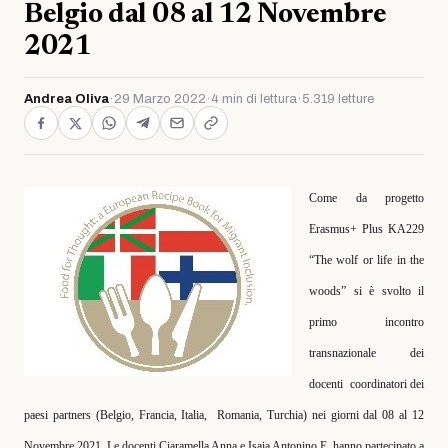
Belgio dal 08 al 12 Novembre
2021
Andrea Oliva
·
29 Marzo 2022
·
4 min di lettura
·
5.319 letture
Come da progetto
Erasmus+ Plus KA229
“The wolf or life in the
woods” si è svolto il
primo
incontro
transnazionale dei
docenti
coordinatori dei
paesi partners (Belgio, Francia, Italia,
Romania, Turchia) nei giorni dal 08 al 12
Novembre 2021. Le docenti Ciaramella Anna e Isaia Antonino E. hanno partecipato a