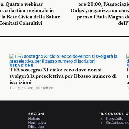
ca. Quattro webinar
ore 20:00, l’Associaz
o scolastico regionale in
Onlus”, organizza un conv
la Rete Civica della Salute
presso l’Aula Magna d
Comitati Consultivi
dell
REDAZIONE
R
TFA sostegno XI ciclo: ecco dove non si
I
svolgerà la preselettiva per il basso numero di
s
iscrizioni
a
11 Luglio 2026 · 507 letture
8
SEZIONI
IL CONSORZIO
Notizie
Il progetto
Normativa
Organizzazi
Didattica