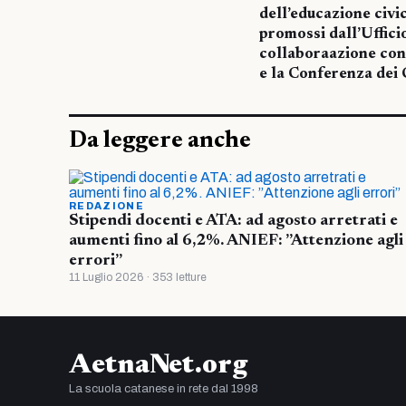
dell’educazione civi
promossi dall’Uffici
collaboraazione con 
e la Conferenza dei 
Da leggere anche
REDAZIONE
Stipendi docenti e ATA: ad agosto arretrati e
aumenti fino al 6,2%. ANIEF: ”Attenzione agli
errori”
11 Luglio 2026 · 353 letture
AetnaNet.org
La scuola catanese in rete dal 1998