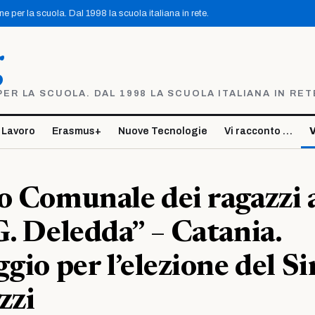
 per la scuola. Dal 1998 la scuola italiana in rete.
g
R LA SCUOLA. DAL 1998 LA SCUOLA ITALIANA IN RET
 Lavoro
Erasmus+
Nuove Tecnologie
Vi racconto …
V
o Comunale dei ragazzi a
G. Deledda” – Catania.
ggio per l’elezione del S
zzi