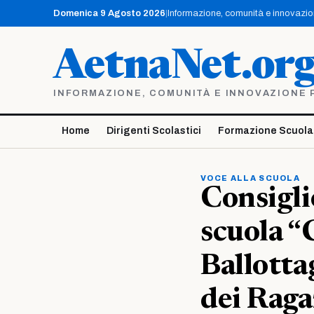
Vai
Domenica 9 Agosto 2026
|
Informazione, comunità e innovazione
al
contenuto
AetnaNet.or
INFORMAZIONE, COMUNITÀ E INNOVAZIONE PE
Home
Dirigenti Scolastici
Formazione Scuola
VOCE ALLA SCUOLA
Consigli
scuola “
Ballotta
dei Raga