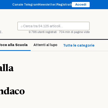
Canale Telegram
Newsletter
|
Registrati
Accedi
⌕
Cerca
E.
9.786 utenti registrati · 704 mln di pagine viste
oce alla Scuola
Attenti al lupo
Tutte le categorie ↓
lla
indaco