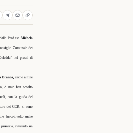
dalla Prof.ssa
Michela
 Consiglio Comunale dei
Deledda” nei pressi di
a Branca,
anche al fine
rio, è stato ben accolto
quali, con la guida del
atore dei CCR, si sono
 che
ha coinvolto anche
la primaria, avviando un