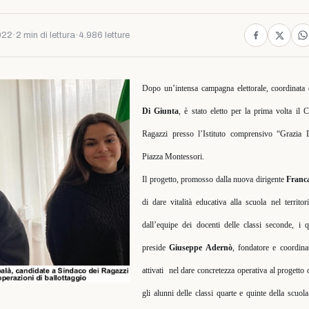
022
·
2 min di lettura
·
4.986 letture
Dopo un’intensa campagna elettorale, coordinata 
Di Giunta
, è stato eletto per la prima volta il
Ragazzi presso l’Istituto comprensivo “Grazia 
Piazza Montessori.
Il progetto, promosso dalla nuova dirigente
Franc
di dare vitalità educativa alla scuola nel territo
dall’equipe dei docenti delle classi seconde, i 
preside
Giuseppe Adernò
, fondatore e coordin
attivati
nel dare concretezza operativa al progetto
gli alunni delle classi quarte e quinte della scuo