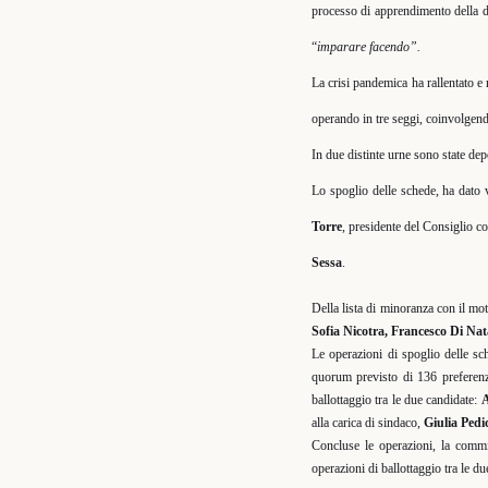
processo di apprendimento della de
“
imparare facendo”.
La crisi pandemica ha rallentato e 
operando in tre seggi, coinvolgendo
In due distinte urne sono state dep
Lo spoglio delle schede, ha dato v
Torre
, presidente del Consiglio c
Sessa
.
Della lista di minoranza con il mot
Sofia Nicotra, Francesco Di Nat
Le operazioni di spoglio delle sc
quorum previsto di 136 preferenz
ballottaggio tra le due candidate:
A
alla carica di sindaco,
Giulia Pedi
Concluse le operazioni, la commis
operazioni di ballottaggio tra le du