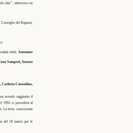
ola citta”,
attraverso un
l Consiglio dei Ragazzi,
co.
sultati eletti:
Antonino
Enza Samperi, Aurora
, Carlotta Contadino,
non avendo raggiunto il
el 1992 si procederà al
. La terza
concorrente
ata del 18 marzo per le