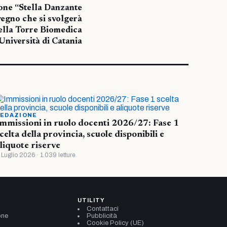
ione “Stella Danzante
egno che si svolgerà
ella Torre Biomedica
’Università di Catania
EDAZIONE
mmissioni in ruolo docenti 2026/27: Fase 1
celta della provincia, scuole disponibili e
liquote riserve
 Luglio 2026 · 1.039 letture
UTILITY
Contattaci
one
Pubblicità
Cookie Policy (UE)