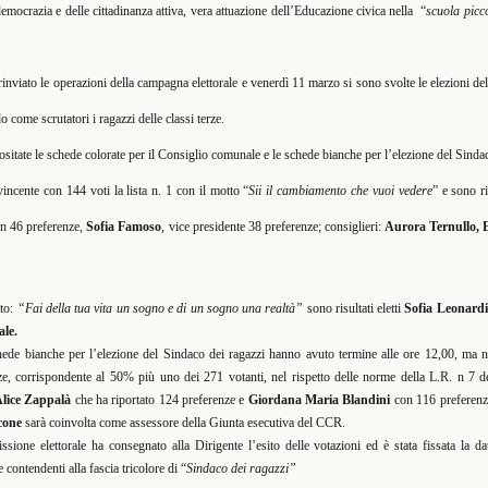
mocrazia e delle cittadinanza attiva, vera attuazione dell’Educazione civica nella
“
scuola picc
rinviato le operazioni della campagna elettorale e venerdì 11 marzo si sono svolte le elezioni de
 come scrutatori i ragazzi delle classi terze.
ositate le schede colorate per il Consiglio comunale e le schede bianche per l’elezione del Sinda
incente con 144 voti la lista n. 1 con il motto “
Sii il cambiamento che vuoi vedere
” e sono ri
on 46 preferenze,
Sofia Famoso
, vice presidente 38 preferenze; consiglieri:
Aurora Ternullo, 
to:
“Fai della tua vita un sogno e di un sogno una realtà”
sono risultati eletti
Sofia Leonardi
ale.
hede bianche per l’elezione del Sindaco dei ragazzi hanno avuto termine alle ore 12,00, ma 
e, corrispondente al 50% più uno dei 271 votanti, nel rispetto delle norme della L.R. n 7 d
lice Zappalà
che ha riportato 124 preferenze e
Giordana Maria Blandini
con 116 preferenze
cone
sarà coinvolta come assessore della Giunta esecutiva del CCR.
sione elettorale ha consegnato alla Dirigente l’esito delle votazioni ed è stata fissata la d
e contendenti alla fascia tricolore di “
Sindaco dei ragazzi”