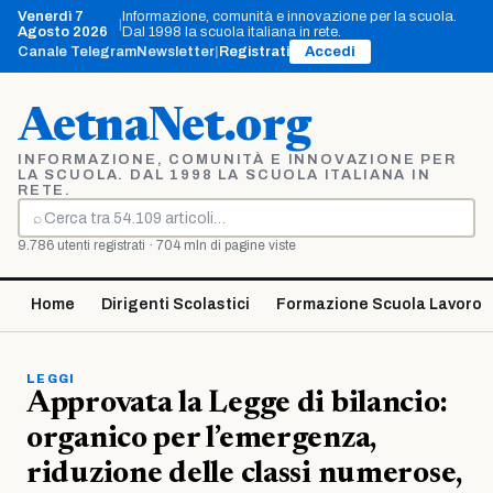
Vai
Venerdì 7
Informazione, comunità e innovazione per la scuola.
|
al
Agosto 2026
Dal 1998 la scuola italiana in rete.
contenuto
Canale Telegram
Newsletter
|
Registrati
Accedi
AetnaNet.org
INFORMAZIONE, COMUNITÀ E INNOVAZIONE PER
LA SCUOLA. DAL 1998 LA SCUOLA ITALIANA IN
RETE.
⌕
Cerca
9.786 utenti registrati · 704 mln di pagine viste
Home
Dirigenti Scolastici
Formazione Scuola Lavoro
LEGGI
Approvata la Legge di bilancio:
organico per l’emergenza,
riduzione delle classi numerose,