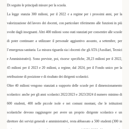
Di seguito le
principali misure
per la scuola.
La legge stanzia
300 milioni
,
per il 2022
e a regime per i prossimi anni,
per la
valorizzazione del lavoro dei docenti,
con particolare riferimento alle funzioni in più
svolte dagli insegnanti. Altri
400 milioni
sono stati stanziati per consentire alle scuole
di poter continuare
a utilizzare il personale
aggiuntivo assunto, a settembre,
per
l’emergenza sanitaria
. La misura riguarda sia i docenti che gli ATA (Ausiliari, Tecnici
e Amministrativi). Sono previste, poi, risorse specifiche,
28,23 milioni per il 2022
,
45 milioni per il 2023 e 20 milioni, a regime, dal 2024, per
il Fondo unico per la
retribuzione
di posizione e di risultato dei
dirigenti scolastici.
Oltre
40 milioni
vengono stanziati a supporto delle scuole
per il dimensionamento
scolastico
: anche per gli anni scolastici 2022/2023 e 2023/2024
il numero minimo di
600 studenti
, 400 nelle piccole isole e nei comuni montani, che le istituzioni
scolastiche devono raggiungere per avere un proprio dirigente scolastico e un
direttore dei servizi generali e amministrativi,
resta abbassato a 500
studenti
(300 in