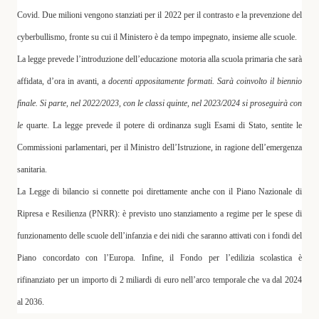
Covid.
Due milioni
vengono stanziati per il 2022 per il contrasto e la prevenzione del
cyberbullismo, fronte su cui il Ministero è da tempo impegnato, insieme alle scuole.
La legge prevede
l’introduzione dell’educazione motoria alla scuola primaria
che sarà
affidata, d’ora in avanti, a
docenti appositamente formati. Sarà coinvolto il biennio
finale. Si parte, nel 2022/2023, con le classi quinte, nel 2023/2024 si proseguirà con
le
quarte.
La legge prevede il potere di ordinanza sugli Esami di Stato
, sentite le
Commissioni parlamentari, per il Ministro dell’Istruzione, in ragione dell’emergenza
sanitaria.
La Legge di bilancio si connette poi direttamente anche con il Piano Nazionale di
Ripresa e Resilienza (PNRR): è previsto uno stanziamento a regime per le spese di
funzionamento delle scuole dell’infanzia e dei nidi che saranno attivati con i fondi del
Piano concordato con l’Europa. Infine, il Fondo per l’edilizia scolastica è
rifinanziato per un importo di 2 miliardi di euro nell’arco temporale che va dal 2024
al 2036.