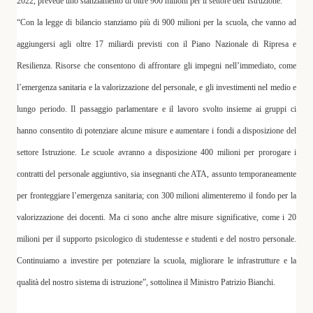
2022, prevede uno stanziamento di oltre 900 milioni per il settore dell’Istruzione.
“Con la legge di bilancio stanziamo più di 900 milioni per la scuola, che vanno ad
aggiungersi agli oltre 17 miliardi previsti con il Piano Nazionale di Ripresa e
Resilienza. Risorse che consentono di affrontare gli impegni nell’immediato, come
l’emergenza sanitaria e la valorizzazione del personale, e gli investimenti nel medio e
lungo periodo. Il passaggio parlamentare e il lavoro svolto insieme ai gruppi ci
hanno consentito di potenziare alcune misure e aumentare i fondi a disposizione del
settore Istruzione. Le scuole avranno a disposizione 400 milioni per prorogare i
contratti del personale aggiuntivo, sia insegnanti che ATA, assunto temporaneamente
per fronteggiare l’emergenza sanitaria; con 300 milioni alimenteremo il fondo per la
valorizzazione dei docenti. Ma ci sono anche altre misure significative, come i 20
milioni per il supporto psicologico di studentesse e studenti e del nostro personale.
Continuiamo a investire per potenziare la scuola, migliorare le infrastrutture e la
qualità del nostro sistema di istruzione”, sottolinea il Ministro
Patrizio Bianchi
.