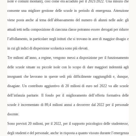
isole e comuni montani), così come era accaduto per il 2021/2022. Una misura che
consente una migliore gestione delle scuole in periodo di emergenza.
Attenzione
viene posta anche al tema dell’abbassamento del numero di alunni nelle aule:
gli
attuali tetti nella composizione di ciascuna classe potranno essere derogati per ridurre
l’affollamento, in particolare negli istituti che si trovano in aree di maggior disagio e
in cui gli indici di dispersione scolastica sono più elevati.
Tre milioni all’anno
, a regime, vengono messi a disposizione per il funzionamento
delle scuole situate su piccole isole con lo scopo di dare maggiori indennità agli
insegnanti che lavorano in queste sedi più difficilmente raggiungibili e, dunque,
disagiate. Un contributo aggiuntivo di 20 milioni di euro nel 2022 va alle scuole
dell’infanzia paritarie. Il fondo per il miglioramento dell’offerta formativa delle
scuole è incrementato di
89,4 milioni
annui a decorrere dal 2022 per il personale
docente.
Sono previsti
20 milioni
, per il 2022, per il supporto psicologico delle studentesse,
degli studenti e del personale, anche in risposta a quanto vissuto durante l’emergenza