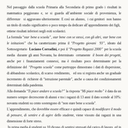
Nel passaggio dalla scuola Primaria alla Secondaria di primo grado i risultati in
matematica peggiorano e, se si guarda all’ambiente sociale di provenienza, le
differenze
si aggravano ulteriormente. E così un alunno,
i cui genitori
non hanno
un titolo di studio significativo o poco tempo da dedicare all’apprendimento dei figli,
ottiene risultati inferiori negli esiti scolastici.
La formula “
star bene a scuola”, star bene con se stessi, con gli altri, star bene con
le istituzioni”
che ha caratterizzato prima il “
Progetto giovani
93”
, ideato dal
Sottosegretario
Luciano Corradini,
e poi il “
Progetto Ragazzi 2000”
per la scuola
media
durante gli anni Novanta, ha determinato
certamente
il boom dei progetti,
anche per i finanziamenti connessi, ma è risultato poco determinante per la
definizione del
“
Progetto scuola
” come purtroppo dimostrano i dati di dispersione,
di abbandono scolastico, di scarso rendimento,
ed ora si registra anche un graduale
incremento di
richieste di “istruzione parentale”, anche a causa dei condizionamenti
determinati dalla pandemia.
Alla domanda “
Ti piace andare a scuola?”
la risposta “
Mi piace molto”
è data da un
numero sempre decrescente di alunni e tra i ragazzi di 13 anni il dato scende al 10%:
novanta studenti su cento sostengono di “non stare bene a scuola”.
L’apprendimento, che dovrebbe essere efficace e quindi capace di
modificare il modo
di pensare, di sentire e di agire
d
ello studente
, viene vissuto dai ragazzi in una
dimensione di forte stress.
In prima media 4 studenti su 10 dicono di sentirsi stressati dal carico di lavoro, ed in