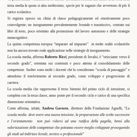
terza media la quota si alza moltissimo, specie per le ragazze che avvertono di più il
carico scolastico.
Si registra spesso un clima di classe pedagogicamente ed emotivamente poco
coinvolgente; un insegnamento prevalentemente frontale e trasmissivo, centrato sui
libri di testo, poco orientato alla promozione del lavoro autonomo e delle strategie
metacognitive.
La quinta competenza europea “imparare ad imparare”
in molte realtà scolastiche
non ha ancora trovato reale applicazione nelle strategie di insegnamento.
La scuola media, afferma
Roberto Ricci
, presidente di Invalsi, è “strisciante verso il
secondo grado”, orientata sui contenuti e poco attenta al consolidamento delle
competenze. Inoltre sono molti i docenti che la considerano “scuola di passaggio” e
attendono il trasferimento al secondo grado, come sviluppo e progressione di
carriera.
La scuola media che rappresenta il terzo biennio del primo ciclo di istruzione, si
completa con la terza classe, anno ponte per il secondo ciclo e carico di una specifica
dimensione orientativa.
Come afferma, infatti,
Andrea Gavosto
, direttore della Fondazione Agnelli, “
La
scuola media
deve avere una nuova missione, la preparazione alle scelte successive
e l’orientamento
non può ridursi ad una ratifica della pagella, bensì alla
valorizzazione delle
competenze che potranno
essere meglio sviluppate proseguendo
gli studi ad indirizzo liceale, tecnico o professionale
”