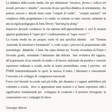
La didattica della scuola media, che per definizione “
istruisce, forma e colloca nel
mondo persone e cittadini”,
necessita di una specifica didattica di orientamento, che
potenzi esercizi e attività intesi come “
compiti di realtà”, “compiti autentici
” nel
complesso della progettazione e lo studio va centrato su temi concreti, mettendo in
atto la regola pedagogica di John Dewey “
learning by doing”
Imparare facendo
costituisce la via maestra dell’apprendimento e così le nozioni
apprese guideranno il “
saper fare
” e indirizzeranno al “
saper essere””.
La
scuola media
ha un proprio ruolo ed una specifica identità
nel “Sistema
nazionale di istruzione e formazione” e, a tale scopo, i percorsi di preparazione sulle
metodologie
didattiche
è bene che siano distinti tra
Scuola secondaria di Primo e
Secondo grado, orientando l’attenzione alla delicata
fase evolutiva del ragazzo,
all’acquisizione di un metodo di studio e di lavoro, rinforzato da positive e concrete
esperienze realizzate a scuola, anche in orario pomeridiano, come è previsto
nel
PNRR istituzionalizzando lo sport, la musica, il teatro, i laboratori e consentendo
l’esercizio e lo sviluppo di
competenze trasversali.
Forse così facendo la scuola sarà più bella, più dinamica e i ragazzi andrebbero più
volentieri a scuola,
dove si apprendono tante nozioni e si fanno esperienze utili e
significative fondamentali per
sviluppare la creatività e il pensiero divergente, in
cooperazione con i compagni di classe.
Giuseppe Adernò