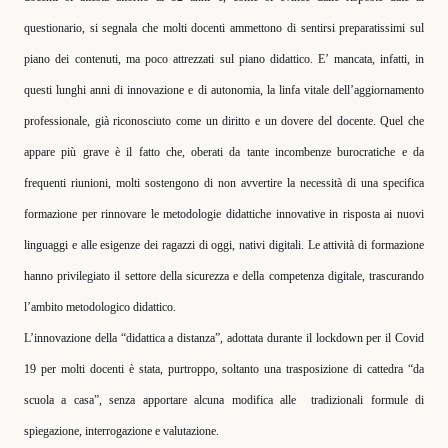
questionario, si segnala che molti docenti ammettono di sentirsi preparatissimi sul
piano dei contenuti, ma poco attrezzati sul piano didattico. E’ mancata, infatti, in
questi lunghi anni di innovazione e di autonomia, la linfa vitale dell’aggiornamento
professionale, già riconosciuto come un diritto e un dovere del docente. Quel che
appare più grave è il fatto che, oberati da tante incombenze burocratiche e da
frequenti riunioni, molti sostengono di non avvertire la necessità di una specifica
formazione per rinnovare le metodologie didattiche innovative in risposta ai nuovi
linguaggi e alle esigenze dei ragazzi di oggi, nativi digitali. Le attività di formazione
hanno privilegiato il settore della sicurezza e della competenza digitale, trascurando
l’ambito metodologico didattico.
L’innovazione della “didattica a distanza”, adottata durante il lockdown per il Covid
19 per molti docenti è stata, purtroppo, soltanto una trasposizione di cattedra “da
scuola a casa”, senza apportare alcuna modifica alle
tradizionali formule di
spiegazione, interrogazione e valutazione.