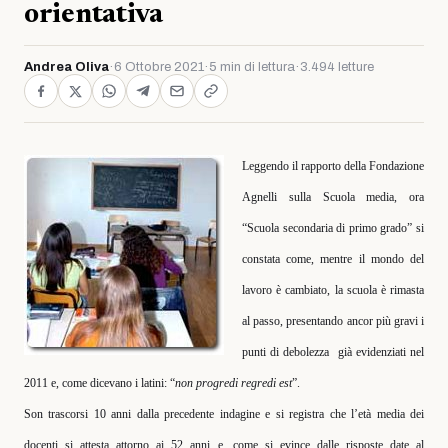
orientativa
Andrea Oliva
·
6 Ottobre 2021
·
5 min di lettura
·
3.494 letture
Leggendo il rapporto della Fondazione
Agnelli sulla Scuola media, ora
“Scuola secondaria di primo grado” si
constata come,
mentre il mondo del
lavoro è cambiato, la scuola è rimasta
al passo, presentando ancor più gravi i
punti di debolezza
già evidenziati nel
2011 e, come dicevano i latini: “
non progredi regredi est
”.
Son trascorsi 10 anni dalla precedente indagine e si registra che l’età media dei
docenti si attesta attorno ai 52 anni e, come si evince dalle risposte date al