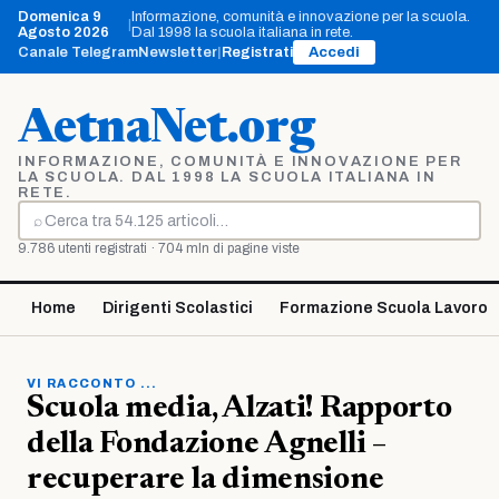
Vai
Domenica 9
Informazione, comunità e innovazione per la scuola.
|
al
Agosto 2026
Dal 1998 la scuola italiana in rete.
contenuto
Canale Telegram
Newsletter
|
Registrati
Accedi
AetnaNet.org
INFORMAZIONE, COMUNITÀ E INNOVAZIONE PER
LA SCUOLA. DAL 1998 LA SCUOLA ITALIANA IN
RETE.
⌕
Cerca
9.786 utenti registrati · 704 mln di pagine viste
Home
Dirigenti Scolastici
Formazione Scuola Lavoro
VI RACCONTO ...
Scuola media, Alzati! Rapporto
della Fondazione Agnelli –
recuperare la dimensione