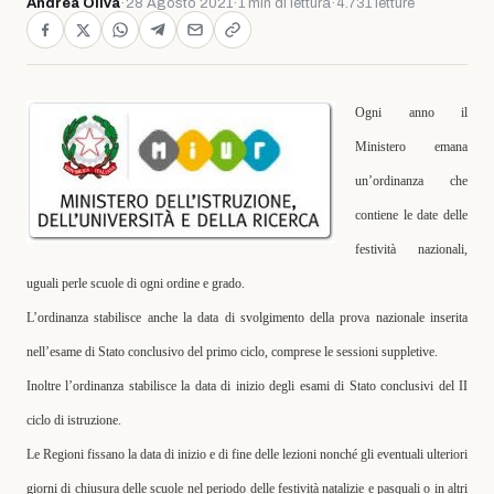
Andrea Oliva
·
28 Agosto 2021
·
1 min di lettura
·
4.731 letture
Ogni anno il
Ministero emana
un’ordinanza che
contiene le date delle
festività nazionali,
uguali perle scuole di ogni ordine e grado.
L’ordinanza stabilisce anche la data di svolgimento della prova nazionale inserita
nell’esame di Stato conclusivo del primo ciclo, comprese le sessioni suppletive.
Inoltre l’ordinanza stabilisce la data di inizio degli esami di Stato conclusivi del II
ciclo di istruzione.
Le Regioni fissano la data di inizio e di fine delle lezioni nonché gli eventuali ulteriori
giorni di chiusura delle scuole nel periodo delle festività natalizie e pasquali o in altri