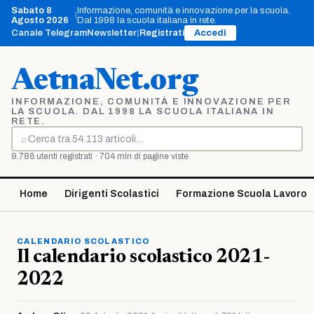
Vai
Sabato 8
Informazione, comunità e innovazione per la scuola.
|
al
Agosto 2026
Dal 1998 la scuola italiana in rete.
contenuto
Canale Telegram
Newsletter
|
Registrati
Accedi
AetnaNet.org
INFORMAZIONE, COMUNITÀ E INNOVAZIONE PER
LA SCUOLA. DAL 1998 LA SCUOLA ITALIANA IN
RETE.
⌕
Cerca
9.786 utenti registrati · 704 mln di pagine viste
Home
Dirigenti Scolastici
Formazione Scuola Lavoro
CALENDARIO SCOLASTICO
Il calendario scolastico 2021-
2022