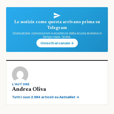
Le notizie come questa arrivano prima su
Telegram
Graduatorie, convocazioni e scadenze della scuola siciliana in
tempo reale. Gratis.
Unisciti al canale →
L'AUTORE
Andrea Oliva
Tutti i suoi 2.664 articoli su AetnaNet →