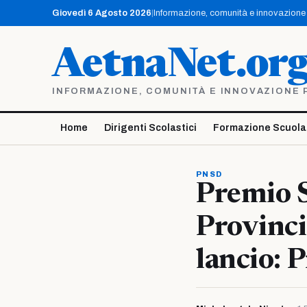
Vai
Giovedì 6 Agosto 2026
|
Informazione, comunità e innovazione p
al
contenuto
AetnaNet.or
INFORMAZIONE, COMUNITÀ E INNOVAZIONE PE
Home
Dirigenti Scolastici
Formazione Scuola
PNSD
Premio S
Provinci
lancio: 