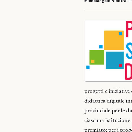
Michelangelo Nicotra
·
1 
progetti e iniziativ
didattica digitale in
provinciale per le d
ciascuna Istituzione 
premiato; per i proge