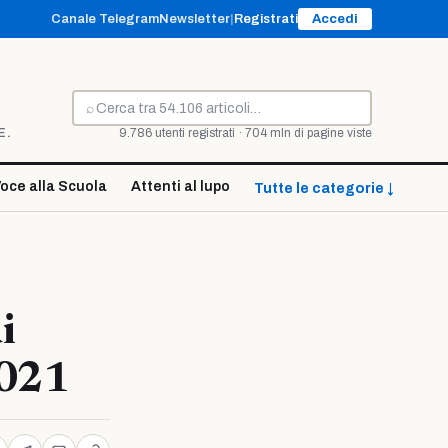
Canale Telegram
Newsletter
|
Registrati
Accedi
⌕
Cerca
E.
9.786 utenti registrati · 704 mln di pagine viste
oce alla Scuola
Attenti al lupo
Tutte le categorie ↓
i
2021