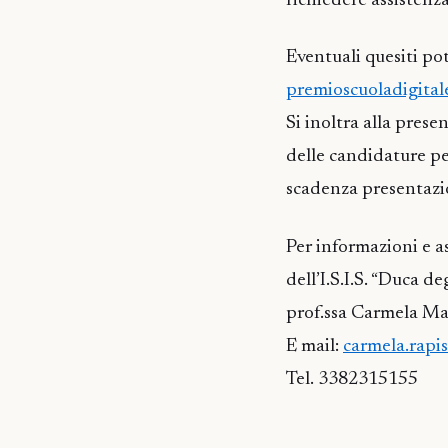
richiedere assistenza
Eventuali quesiti pot
premioscuoladigital
Si inoltra alla prese
delle candidature pe
scadenza presentazi
Per informazioni e a
dell’I.S.I.S. “Duca de
prof.ssa Carmela Ma
E mail:
carmela.rapi
Tel. 3382315155