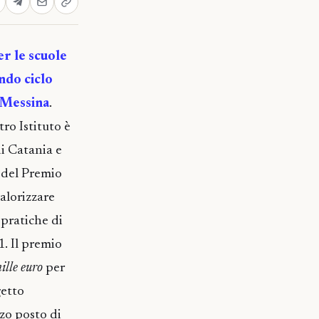
er le scuole
ndo ciclo
– Messina
.
ro Istituto è
di Catania e
 del Premio
alorizzare
 pratiche di
1. Il premio
ille euro
per
getto
rzo posto di