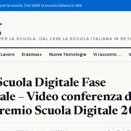
er la scuola. Dal 1998 la scuola italiana in rete.
g
R LA SCUOLA. DAL 1998 LA SCUOLA ITALIANA IN RET
 Lavoro
Erasmus+
Nuove Tecnologie
Vi racconto …
V
cuola Digitale Fase
ale – Video conferenza d
Premio Scuola Digitale 