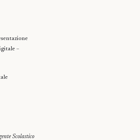
resentazione
gitale –
tale
gente Scolastico