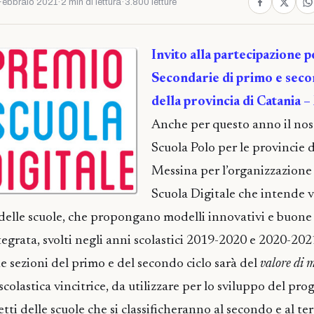
Febbraio 2021
·
2 min di lettura
·
3.800 letture
Invito alla partecipazione p
Secondarie di primo e seco
della provincia di Catania 
Anche per questo anno il nost
Scuola Polo per le provincie 
Messina per l’organizzazione
Scuola Digitale che intende v
e delle scuole, che propongano modelli innovativi e buone
tegrata, svolti negli anni scolastici 2019-2020 e 2020-202
ue sezioni del primo e del secondo ciclo sarà del
valore di m
scolastica vincitrice, da utilizzare per lo sviluppo del pro
tti delle scuole che si classificheranno al secondo e al te