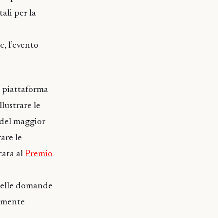
ali per la
e, l’evento
u piattaforma
llustrare le
 del maggior
are le
cata al
Premio
 delle domande
almente