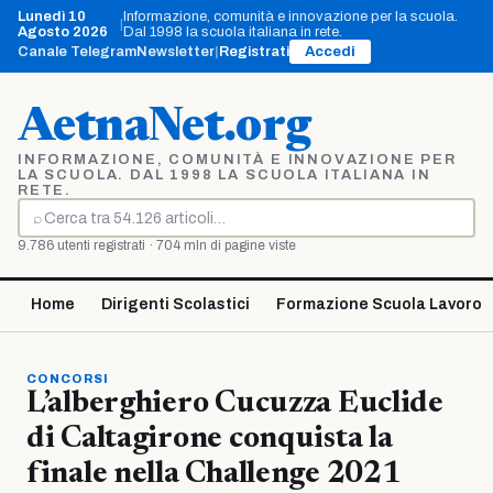
Vai
Lunedì 10
Informazione, comunità e innovazione per la scuola.
|
al
Agosto 2026
Dal 1998 la scuola italiana in rete.
contenuto
Canale Telegram
Newsletter
|
Registrati
Accedi
AetnaNet.org
INFORMAZIONE, COMUNITÀ E INNOVAZIONE PER
LA SCUOLA. DAL 1998 LA SCUOLA ITALIANA IN
RETE.
⌕
Cerca
9.786 utenti registrati · 704 mln di pagine viste
Home
Dirigenti Scolastici
Formazione Scuola Lavoro
CONCORSI
L’alberghiero Cucuzza Euclide
di Caltagirone conquista la
finale nella Challenge 2021