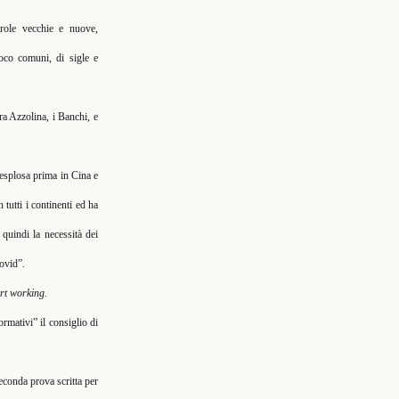
arole vecchie e nuove,
poco comuni, di sigle e
a Azzolina, i Banchi, e
esplosa prima in Cina e
 tutti i continenti ed ha
quindi la necessità dei
ovid”.
rt working.
ormativi” il consiglio di
econda prova scritta per