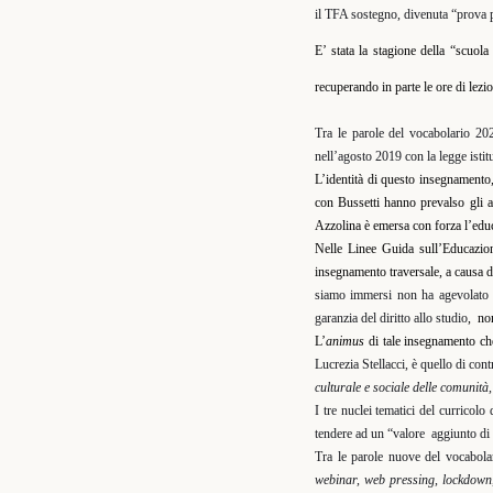
il TFA sostegno, divenuta “prova p
E’ stata la stagione della “scuol
recuperando in parte le ore di lezi
Tra le parole del vocabolario 20
nell’agosto 2019 con la legge istit
L’identità di questo insegnamento, 
con Bussetti hanno prevalso gli as
Azzolina è emersa con forza l’educ
Nelle Linee Guida sull’Educazion
insegnamento traversale, a causa de
siamo immersi non ha agevolato l’
garanzia del diritto allo studio
,
non
L’
animus
di tale insegnamento ch
Lucrezia Stellacci, è quello di
cont
culturale e sociale delle comunità, 
I tre nuclei tematici del curricol
tendere ad un “valore
aggiunto di 
Tra le parole nuove del vocabola
webinar, web pressing
,
lockdown