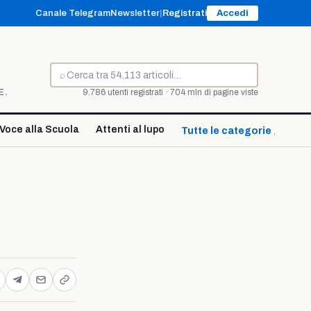
Canale Telegram
Newsletter
|
Registrati
Accedi
⌕
Cerca
E.
9.786 utenti registrati · 704 mln di pagine viste
Voce alla Scuola
Attenti al lupo
Tutte le categorie ↓