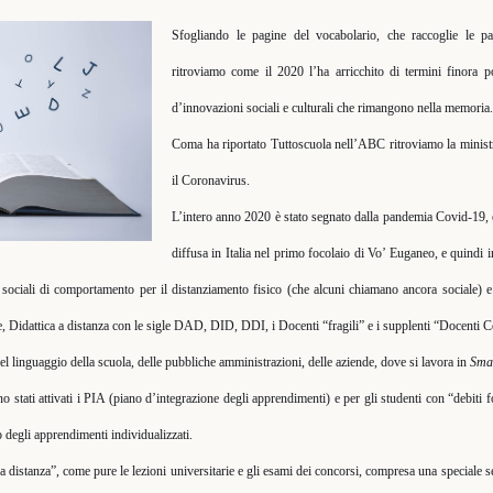
Sfogliando le pagine del vocabolario, che raccoglie le p
ritroviamo come il 2020 l’ha arricchito di termini finora 
d’innovazioni sociali e culturali che rimangono nella memoria.
Coma ha riportato Tuttoscuola nell’ABC ritroviamo la ministr
il Coronavirus.
L’intero anno 2020 è stato segnato dalla pandemia Covid-19, 
diffusa in Italia nel primo focolaio di Vo’ Euganeo, e quindi in
ociali di comportamento per il distanziamento fisico (che alcuni chiamano ancora sociale) e 
, Didattica a distanza con le sigle DAD, DID, DDI, i Docenti “fragili” e i supplenti “Docenti C
nel linguaggio della scuola, delle pubbliche amministrazioni, delle aziende, dove si lavora in
Sma
o stati attivati i PIA (piano d’integrazione degli apprendimenti) e per gli studenti con “debiti f
 degli apprendimenti individualizzati.
a distanza”, come pure le lezioni universitarie e gli esami dei concorsi, compresa una speciale s