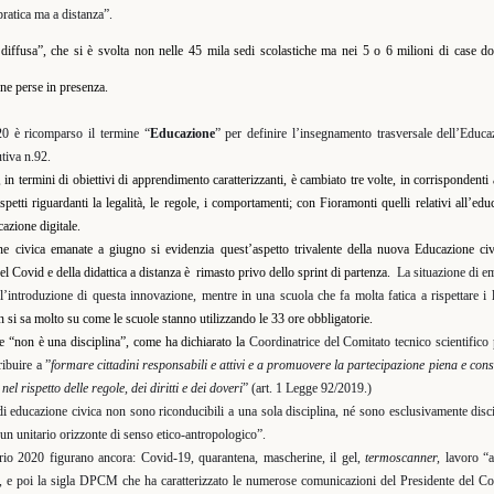
ratica ma a distanza”.
a diffusa”, che si è svolta non nelle 45 mila sedi scolastiche ma nei 5 o 6 milioni di case do
one perse in presenza.
20 è ricomparso il termine “
Educazione
” per definire l’insegnamento trasversale dell’Educa
utiva n.92.
in termini di obiettivi di apprendimento caratterizzanti, è cambiato tre volte, in corrispondenti a
petti riguardanti la legalità, le regole, i comportamenti; con Fioramonti quelli relativi all’ed
azione digitale.
e civica emanate a giugno si evidenzia quest’aspetto trivalente della nuova Educazione civ
l Covid e della didattica a distanza è
rimasto privo dello sprint di partenza.
La situazione di em
introduzione di questa innovazione, mentre in una scuola che fa molta fatica a rispettare i li
 si sa molto su come le scuole stanno utilizzando le 33 ore obbligatorie.
e “non è una disciplina”, come ha dichiarato la
Coordinatrice del Comitato tecnico scientifico 
ribuire a ”
formare cittadini responsabili e attivi e a promuovere la partecipazione piena e consa
nel rispetto delle regole, dei diritti e dei doveri
” (art. 1 Legge 92/2019.)
o di educazione civica non sono riconducibili a una sola disciplina, né sono esclusivamente dis
un unitario orizzonte di senso etico-antropologico”.
rio 2020 figurano ancora: Covid-19, quarantena, mascherine, il gel,
termoscanner,
lavoro “a
, e poi la sigla DPCM che ha caratterizzato le numerose comunicazioni del Presidente del Co