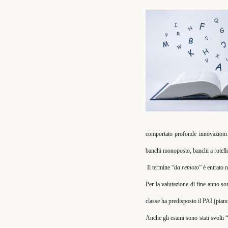
comportato profonde innovazioni s
banchi monoposto, banchi a rotelle
Il termine “
da remoto
” è entrato 
Per la valutazione di fine anno son
classe ha predisposto il PAI (piano
Anche gli esami sono stati svolti “