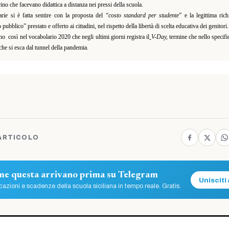
rino che facevano didattica a distanza nei pressi della scuola.
rie si è fatta sentire con la proposta del “
costo standard per studente
” e la legittima ric
pubblico” prestato e offerto ai cittadini, nel rispetto della libertà di scelta educativa dei genitori.
ano
così nel vocabolario 2020 che negli ultimi giorni registra il
V-Day,
termine che nello specific
che si esca dal tunnel della pandemia.
ARTICOLO
ome questa arrivano prima su Telegram
Unisciti 
azioni e scadenze della scuola siciliana in tempo reale. Gratis.