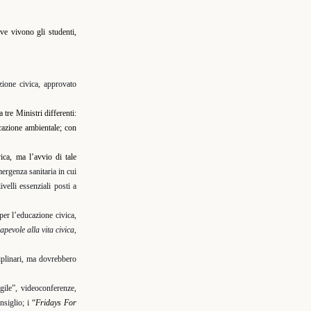
ve vivono gli studenti,
zione civica, approvato
 tre Ministri differenti:
ucazione ambientale; con
ica, ma l’avvio di tale
ergenza sanitaria in cui
velli essenziali posti a
per l’educazione civica,
pevole alla vita civica,
ciplinari, ma dovrebbero
gile”, videoconferenze,
nsiglio; i
“
Fridays For