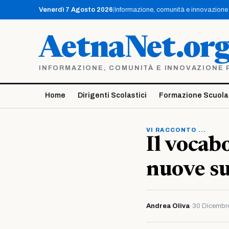
Vai
Venerdì 7 Agosto 2026
|
Informazione, comunità e innovazione p
al
contenuto
AetnaNet.or
INFORMAZIONE, COMUNITÀ E INNOVAZIONE PE
Home
Dirigenti Scolastici
Formazione Scuola
VI RACCONTO ...
Il vocab
nuove su
Andrea Oliva
·
30 Dicembr