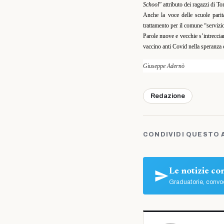
School
” attributo dei ragazzi di To
Anche la voce delle scuole parita
trattamento per il comune “servizio 
Parole nuove e vecchie s’intrecci
vaccino anti Covid nella speranza 
Giuseppe Adernò
Redazione
CONDIVIDI QUESTO 
Le notizie c
Graduatorie, convoc