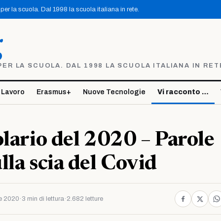
er la scuola. Dal 1998 la scuola italiana in rete.
g
R LA SCUOLA. DAL 1998 LA SCUOLA ITALIANA IN RET
 Lavoro
Erasmus+
Nuove Tecnologie
Vi racconto …
olario del 2020 – Parole
lla scia del Covid
e 2020
·
3 min di lettura
·
2.682 letture