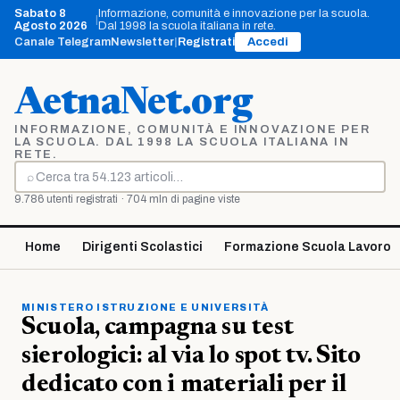
Vai
Sabato 8
Informazione, comunità e innovazione per la scuola.
|
al
Agosto 2026
Dal 1998 la scuola italiana in rete.
contenuto
Canale Telegram
Newsletter
|
Registrati
Accedi
AetnaNet.org
INFORMAZIONE, COMUNITÀ E INNOVAZIONE PER
LA SCUOLA. DAL 1998 LA SCUOLA ITALIANA IN
RETE.
⌕
Cerca
9.786 utenti registrati · 704 mln di pagine viste
Home
Dirigenti Scolastici
Formazione Scuola Lavoro
MINISTERO ISTRUZIONE E UNIVERSITÀ
Scuola, campagna su test
sierologici: al via lo spot tv. Sito
dedicato con i materiali per il