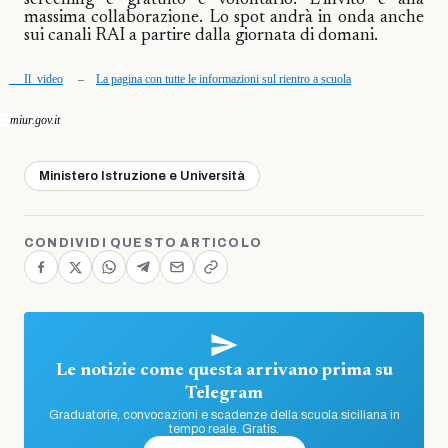
screening è gratuito e volontario. L’invito è alla
massima collaborazione. Lo spot andrà in onda anche
sui canali RAI a partire dalla giornata di domani.
Il video
​ ​​​​​​
–
La pagina con tutte le informazioni sul rientro a scuola
iur.gov.it
Ministero Istruzione e Università
CONDIVIDI QUESTO ARTICOLO
Le notizie come questa arrivano prima su
Telegram
Graduatorie, convocazioni e scadenze della scuola siciliana in
tempo reale. Gratis.