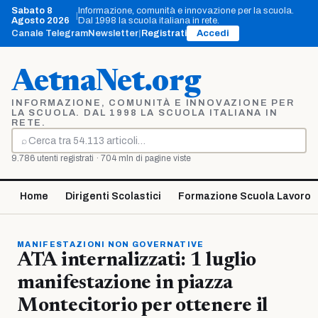
Vai
Sabato 8
Informazione, comunità e innovazione per la scuola.
|
al
Agosto 2026
Dal 1998 la scuola italiana in rete.
contenuto
Canale Telegram
Newsletter
|
Registrati
Accedi
AetnaNet.org
INFORMAZIONE, COMUNITÀ E INNOVAZIONE PER
LA SCUOLA. DAL 1998 LA SCUOLA ITALIANA IN
RETE.
⌕
Cerca
9.786 utenti registrati · 704 mln di pagine viste
Home
Dirigenti Scolastici
Formazione Scuola Lavoro
MANIFESTAZIONI NON GOVERNATIVE
ATA internalizzati: 1 luglio
manifestazione in piazza
Montecitorio per ottenere il