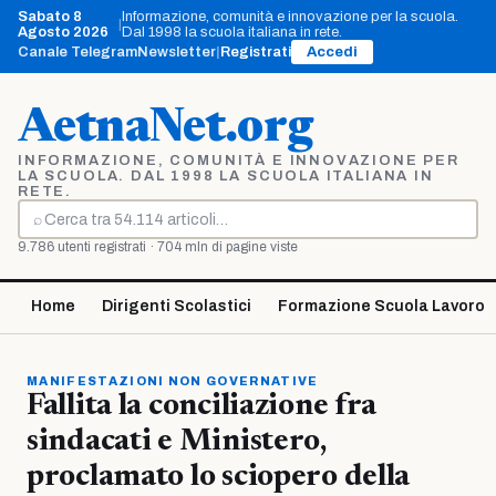
Vai
Sabato 8
Informazione, comunità e innovazione per la scuola.
|
al
Agosto 2026
Dal 1998 la scuola italiana in rete.
contenuto
Canale Telegram
Newsletter
|
Registrati
Accedi
AetnaNet.org
INFORMAZIONE, COMUNITÀ E INNOVAZIONE PER
LA SCUOLA. DAL 1998 LA SCUOLA ITALIANA IN
RETE.
⌕
Cerca
9.786 utenti registrati · 704 mln di pagine viste
Home
Dirigenti Scolastici
Formazione Scuola Lavoro
MANIFESTAZIONI NON GOVERNATIVE
Fallita la conciliazione fra
sindacati e Ministero,
proclamato lo sciopero della