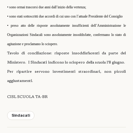
• sono ormai trascorsi due anni dall’inizio della vertenza;
• sono stati sottoscritti due accordi di cui uno con l’attuale Presidente del Consiglio
• preso atto delle risposte assolutamente insufficienti dell’Amministrazione le
Organizzazioni Sindacali sono assolutamente insoddisfatte, confermano lo stato di
agitazione e proclamano lo sciopero.
Tavolo di conciliazione: risposte insoddisfacenti da parte del
Ministero.
I Sindacati indicono lo sciopero della scuola l’8 giugno.
Per ripartire servono investimenti straordinari, non piccoli
aggiustamenti.
CISL SCUOLA TA-BR
Sindacati