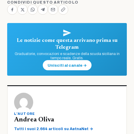
CONDIVIDI QUESTO ARTICOLO
Le notizie come questa arrivano prima su
Telegram
Graduatorie, convocazioni e scadenze della scuola siciliana in
tempo reale. Gratis.
Unisciti al canale →
L'AUTORE
Andrea Oliva
Tutti i suoi 2.664 articoli su AetnaNet →