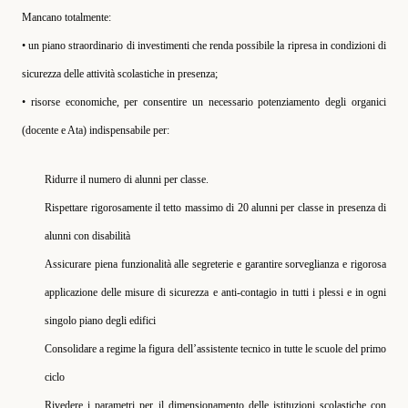
Mancano totalmente:
• un piano straordinario di investimenti che renda possibile la ripresa in condizioni di
sicurezza delle attività scolastiche in presenza;
• risorse economiche, per consentire un necessario potenziamento degli organici
(docente e Ata) indispensabile per:
Ridurre il numero di alunni per classe.
Rispettare rigorosamente il tetto massimo di 20 alunni per classe in presenza di
alunni con disabilità
Assicurare piena funzionalità alle segreterie e garantire sorveglianza e rigorosa
applicazione delle misure di sicurezza e anti-contagio in tutti i plessi e in ogni
singolo piano degli edifici
Consolidare a regime la figura dell’assistente tecnico in tutte le scuole del primo
ciclo
Rivedere i parametri per il dimensionamento delle istituzioni scolastiche con