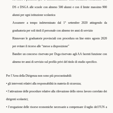
DS e DSGA alle scuole con almeno 500 alunni e con il limite massimo 900
alunni per ogni istituzione scolastica
Assumere a tempo indeterminato dal 1° settembre 2020 attingendo da
graduatoria per soli titoli il personale con almeno tre anni di servizio
Rinnovare le graduatorie provinciali con procedura on line entro agosto 2020
per evitare il ricorso alle “messe a disposizione”
Bandire un concorso riservato per Dsga riservato agli AA facenti funzione con
almeno tre anni di servizio sul profilo privi del titolo di studio specifico.
Per l’Area della Dirigenza non sono più procrastinabili:
• gli interventi relativi alla responsabilità in materia di sicurezza;
• l’attivazione delle procedure relative alla rilevazione dello stress lavoro correlato dei
dirigenti scolastici;
• l’erogazione delle risorse economiche necessarie a compensare il taglio del FUN a