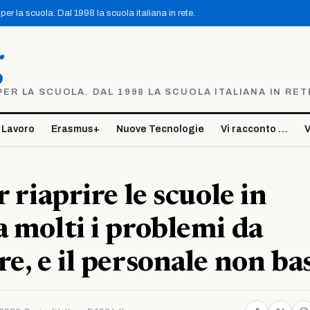
er la scuola. Dal 1998 la scuola italiana in rete.
g
R LA SCUOLA. DAL 1998 LA SCUOLA ITALIANA IN RET
 Lavoro
Erasmus+
Nuove Tecnologie
Vi racconto …
V
r riaprire le scuole in
a molti i problemi da
e, e il personale non ba