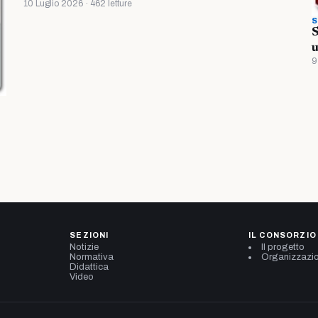
10 Luglio 2026 · 462 letture
S
S
u
9
SEZIONI
IL CONSORZIO
Notizie
Il progetto
Normativa
Organizzazi
Didattica
Video