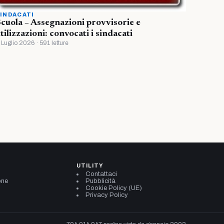
INDACATI
cuola – Assegnazioni provvisorie e
tilizzazioni: convocati i sindacati
 Luglio 2026 · 591 letture
UTILITY
Contattaci
one
Pubblicità
Cookie Policy (UE)
Privacy Policy