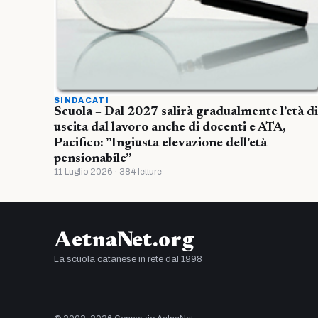
SINDACATI
Scuola – Dal 2027 salirà gradualmente l’età di
uscita dal lavoro anche di docenti e ATA,
Pacifico: ”Ingiusta elevazione dell’età
pensionabile”
11 Luglio 2026 · 384 letture
AetnaNet.org
La scuola catanese in rete dal 1998