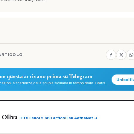
”.
’ennesimo record di precari
ARTICOLO
ome questa arrivano prima su Telegram
Unisciti 
azioni e scadenze della scuola siciliana in tempo reale. Gratis.
 Oliva
Tutti i suoi 2.663 articoli su AetnaNet →