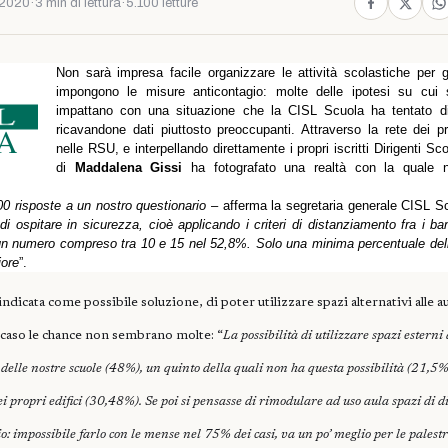
 2020
·
3 min di lettura
·
5.100 letture
Non sarà impresa facile organizzare le attività scolastiche per g
impongono le misure anticontagio: molte delle ipotesi su cui 
impattano con una situazione che la CISL Scuola ha tentato d
ricavandone dati piuttosto preoccupanti. Attraverso la rete dei pr
nelle RSU, e interpellando direttamente i propri iscritti Dirigenti Sco
di
Maddalena Gissi
ha fotografato una realtà con la quale 
00 risposte a un nostro questionario
– afferma la segretaria generale CISL S
di ospitare in sicurezza, cioè applicando i criteri di distanziamento fra i ba
 un numero compreso tra 10 e 15 nel 52,8%. Solo una minima percentuale del
iore
”.
ndicata come possibile soluzione, di poter utilizzare spazi alternativi alle aul
 caso le chance non sembrano molte: “
La possibilità di utilizzare spazi esterni 
delle nostre scuole (48%), un quinto della quali non ha questa possibilità (21,5%
 propri edifici (30,48%). Se poi si pensasse di rimodulare ad uso aula spazi di d
: impossibile farlo con le mense nel 75% dei casi, va un po’ meglio per le palestr