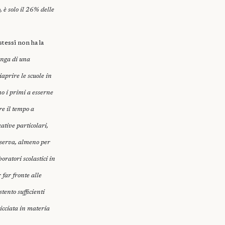
 è solo il 26% delle
stessi non ha la
onga di una
aprire le scuole in
mo i primi a esserne
re il tempo a
tive particolari,
n serva, almeno per
oratori scolastici in
 far fronte alle
tento sufficienti
ticciata in materia