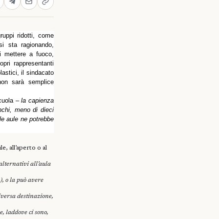
ruppi ridotti, come
si sta ragionando,
i mettere a fuoco,
opri rappresentanti
lastici, il sindacato
non sarà semplice
cuola –
la capienza
nchi, meno di dieci
le aule ne potrebbe
e, all’aperto o al
alternativi all’aula
), o la può avere
iversa destinazione,
e, laddove ci sono,