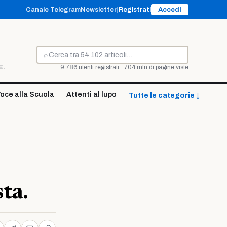
Canale Telegram
Newsletter
|
Registrati
Accedi
⌕
Cerca
E.
9.786 utenti registrati · 704 mln di pagine viste
oce alla Scuola
Attenti al lupo
Tutte le categorie ↓
sta.