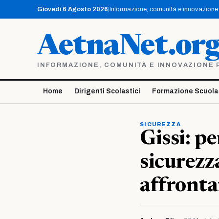
Vai
Giovedì 6 Agosto 2026
|
Informazione, comunità e innovazione p
al
contenuto
AetnaNet.or
INFORMAZIONE, COMUNITÀ E INNOVAZIONE PE
Home
Dirigenti Scolastici
Formazione Scuola
SICUREZZA
Gissi: pe
sicurezz
affrontar