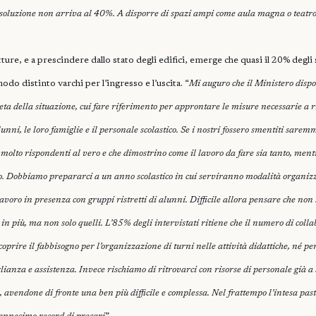
 soluzione non arriva al 40%. A disporre di spazi ampi come aula magna o teatro,
ture, e a prescindere dallo stato degli edifici, emerge che quasi il 20% degli 
modo distinto varchi per l’ingresso e l’uscita. “
Mi auguro che il Ministero disp
 della situazione, cui fare riferimento per approntare le misure necessarie a ri
unni, le loro famiglie e il personale scolastico. Se i nostri fossero smentiti sarem
 molto rispondenti al vero e che dimostrino come il lavoro da fare sia tanto, ment
o. Dobbiamo prepararci a un anno scolastico in cui serviranno modalità organizza
 lavoro in presenza con gruppi ristretti di alunni. Difficile allora pensare che no
n più, ma non solo quelli. L’85% degli intervistati ritiene che il numero di collab
 coprire il fabbisogno per l’organizzazione di turni nelle attività didattiche, né per
ianza e assistenza. Invece rischiamo di ritrovarci con risorse di personale già a s
 avendone di fronte una ben più difficile e complessa. Nel frattempo l’intesa pas