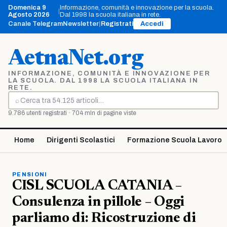
Vai
Domenica 9
Informazione, comunità e innovazione per la scuola.
|
al
Agosto 2026
Dal 1998 la scuola italiana in rete.
contenuto
Canale Telegram
Newsletter
|
Registrati
Accedi
AetnaNet.org
INFORMAZIONE, COMUNITÀ E INNOVAZIONE PER
LA SCUOLA. DAL 1998 LA SCUOLA ITALIANA IN
RETE.
⌕
Cerca
9.786 utenti registrati · 704 mln di pagine viste
Home
Dirigenti Scolastici
Formazione Scuola Lavoro
PENSIONI
CISL SCUOLA CATANIA –
Consulenza in pillole – Oggi
parliamo di: Ricostruzione di