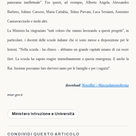
panorama intellettuale”. Fra questi, ad esempio,
Alberto Angela, Alessandro
Barbero
,
Sabino Cassese
,
Marta Cartabia
,
Telmo Pievani
,
Luca Serianni
,
Antonino
Cannavacciuolo
e molti altri.
La Ministra ha ringraziato “tutti coloro che stanno lavorando a questi progetti”, in
particolare, i docenti delle scuole italiane che si sono messe a disposizione per le
lezioni. “Nella scuola – ha chiuso – abbiamo un grande capitale umano di cui esser
fieri. La scuola ha saputo reagire immediatamente a questa emergenza. E anche la
Rai. Insieme possiamo fare davvero tanto per le famiglie e per i ragazzi”.
download
:
NewsRai – #lascuolanonsiferma
miur.gov.it
Ministero Istruzione e Università
CONDIVIDI QUESTO ARTICOLO