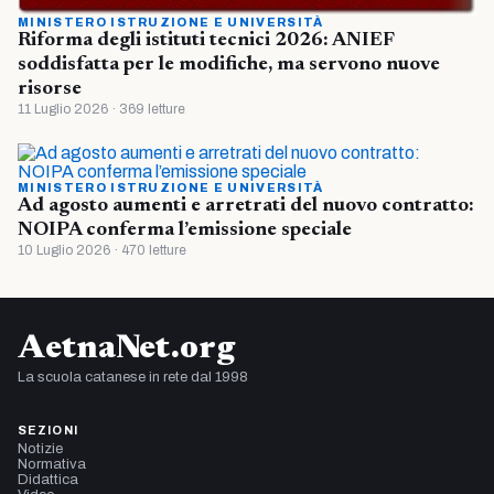
MINISTERO ISTRUZIONE E UNIVERSITÀ
Riforma degli istituti tecnici 2026: ANIEF
soddisfatta per le modifiche, ma servono nuove
risorse
11 Luglio 2026 · 369 letture
MINISTERO ISTRUZIONE E UNIVERSITÀ
Ad agosto aumenti e arretrati del nuovo contratto:
NOIPA conferma l’emissione speciale
10 Luglio 2026 · 470 letture
AetnaNet.org
La scuola catanese in rete dal 1998
SEZIONI
Notizie
Normativa
Didattica