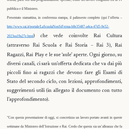
pubblica e il Ministero.
Presentato stamattina, in conferenza stampa, il palinsesto completo (qui l’offerta –
http://www.rai.it/portale/LaScuolaNonSiFerma-b8e35487-a4ca-47d5-9e52-
Rai Cultura
) che vede coinvolte
2023ea19a27e.html
Rai
(attraverso Rai Scuola e Rai Storia – Rai 3),
Ragazzi
Rai Play
,
e le sue ‘aule’ aperte. Ogni giorno, su
diversi canali, ci sarà un’offerta dedicata che va dai più
piccoli fino ai ragazzi che devono fare gli Esami di
Stato del secondo ciclo, con lezioni, approfondimenti,
suggerimenti utili (in allegato il documento con tutto
l’approfondimento).
“Con questa presentazione di oggi, si concretizza un lavoro portato avanti in queste
settimane da Ministero dell’Istruzione e Rai. Credo che questa sia un’alleanza che fa