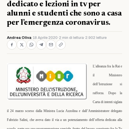
dedicato e lezioni in tv per
alunni e studenti che sono a casa
per l’emergenza coronavirus.
Andrea Oliva
·
18 Aprile 2020
·
2 min di lettura
·
2.902 letture
L’alleanza fra la Rai e
il Ministero
dell’Istruzione si
rafforza. Dopo la
Carta di intenti siglata
il 24 marzo scorso dalla Ministra
Lucia Azzolina
e dall’Amministratore delegato
Fabrizio Salini
, che aveva dato il via a un potenziamento dell’offerta dedicata alla
scuola, parte ora una programmazione speciale, frutto del lavoro congiunto fra la Tv