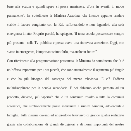
bene alla scuola e quindi spero si possa mantenere, d’ora in avanti, in modo
permanente”, ha sottolineato la
Ministra
Azzolina
, che intende appunto rendere
stabile il lavoro congiunto con la Rai, rafforzandolo e non legandolo alla sola
emergenza in atto. Proprio perché, ha spiegato, “il tema scuola possa essere sempre
più presente nella Tv pubblica e possa avere una rinnovata attenzione. Oggi, che
siamo in emergenza, è importantissimo farlo, ma anche in futuro”.
Con riferimento alla programmazione presentata, la Ministra ha sottolineato che “c’è
un’offerta importante per i più piccoli, che sono naturalmente il segmento più fragile
e che ha più bisogno del sostegno del mezzo televisivo. E c’è l’offerta
multidisciplinare per la scuola secondaria. E poi abbiamo anche pensato ad un
prodotto, diciamo, più ‘aperto’: che è un contenuto rivolto a tutta la comunità
scolastica, che simbolicamente possa avvicinare e riunire bambini, adolescenti e
famiglie. Tutti insieme davanti ad un prodotto televisivo di grande qualità realizzato
grazie alla collaborazione di grandi divulgatori e di nomi importanti del nostro