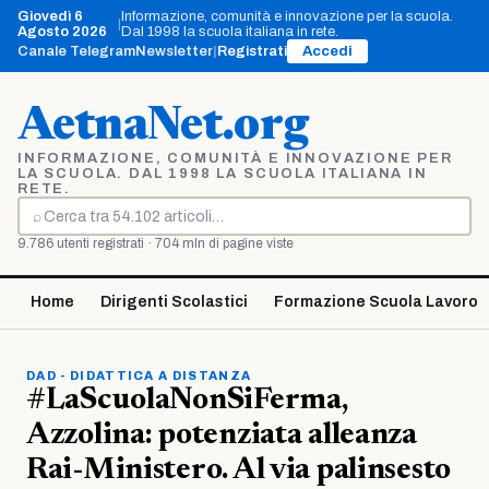
Vai
Giovedì 6
Informazione, comunità e innovazione per la scuola.
|
al
Agosto 2026
Dal 1998 la scuola italiana in rete.
contenuto
Canale Telegram
Newsletter
|
Registrati
Accedi
AetnaNet.org
INFORMAZIONE, COMUNITÀ E INNOVAZIONE PER
LA SCUOLA. DAL 1998 LA SCUOLA ITALIANA IN
RETE.
⌕
Cerca
9.786 utenti registrati · 704 mln di pagine viste
Home
Dirigenti Scolastici
Formazione Scuola Lavoro
DAD - DIDATTICA A DISTANZA
#LaScuolaNonSiFerma,
Azzolina: potenziata alleanza
Rai-Ministero. Al via palinsesto