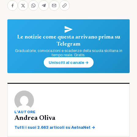
Le notizie come questa arrivano prima su
Telegram
Graduatorie, convocazioni e scadenze della scuola siciliana in
tempo reale. Gratis.
Unisciti al canale →
L'AUTORE
Andrea Oliva
Tutti i suoi 2.663 articoli su AetnaNet →