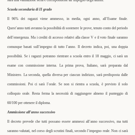
sarà una valutazione seria e corrispondente all’impegno degli alunni.
Scuola secondaria di II grado
Il 96% dei ragazzi viene ammesso, in media, ogni anno, all’Esame finale.
Quest’anno tutti avranno la possibilità di sostenere le prove, tenuto conto del periodo
dell’emergenza. Ma i crediti di accesso relativi alla classe V e il voto finale saranno
comunque basati sull’impegno di tutto l’anno. Il decreto indica, poi, una doppia
possibilità. Se i ragazzi potranno rientrare a scuola entro il 18 maggio, ci sarà un
esame con commissione interna. La prima prova, Italiano, sarà preparata dal
Ministero. La seconda, quella diversa per ciascun indirizzo, sarà predisposta dalle
commissioni. Poi ci sarà l’orale. Se non si rientra a scuola
,
è previsto il solo
colloquio orale. Resta ferma la necessità di raggiungere almeno il punteggio di
60/100 per ottenere il diploma.
Ammissione all’anno successivo
Il decreto prevede che tutti possano essere ammessi all’anno successivo, ma tutti
saranno valutati, nel corso degli scrutini finali, secondo l’impegno reale.
Non ci sarà