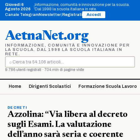
Vai
Giovedì 6
Informazione, comunità e innovazione per la scuola.
|
al
Agosto 2026
Dal 1998 la scuola italiana in rete.
contenuto
Canale Telegram
Newsletter
|
Registrati
Accedi
AetnaNet.org
INFORMAZIONE, COMUNITÀ E INNOVAZIONE PER
LA SCUOLA. DAL 1998 LA SCUOLA ITALIANA IN
RETE.
⌕
Cerca
9.786 utenti registrati · 704 mln di pagine viste
Home
Dirigenti Scolastici
Formazione Scuola Lavoro
DECRETI
Azzolina: “Via libera al decreto
sugli Esami. La valutazione
dell’anno sarà seria e coerente