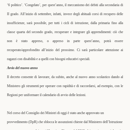
‘6 politico’
. ‘
Congelato’, per quest’anno, il meccanismo dei debiti alla secondaria di
II grado. All’inizio di settembre, infatti, invece degli abituali corsi di recupero delle
insufficienze, sarà possibile, per tutti i cicli di istruzione, dalla primaria fino alla
classe quarta del secondo grado, recuperare e integrare gli apprendimenti: ciò che
non è stato appreso, o appreso in parte quest’anno, potrà essere
recuperato/approfondito all’inizio del prossimo. Ci sarà particolare attenzione ai
ragazzi con disabilità e a quelli con bisogni educativi speciali.
Avvio del nuovo anno
Il decreto consente di lavorare, da subito, anche al nuovo anno scolastico
dando al
Ministero gli strumenti per operare con rapidità e di raccordarsi, ad esempio, con le
Regioni per uniformare il calendario di avvio delle lezioni.
Nel corso del Consiglio dei Ministri di oggi è stato anche approvato un
provvedimento (DpR) che sblocca le assunzioni chieste dal Ministero dell’Istruzione