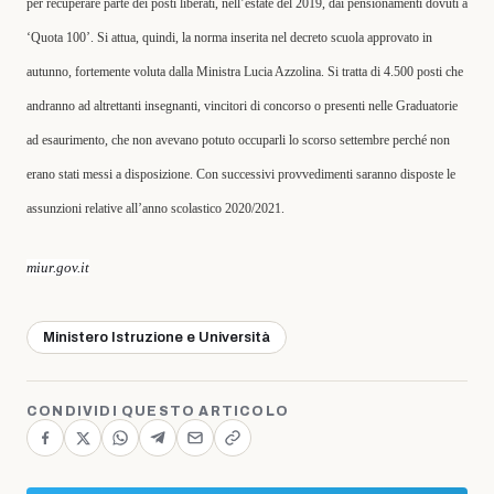
per recuperare parte dei posti liberati, nell’estate del 2019, dai pensionamenti dovuti a
‘Quota 100’. Si attua, quindi, la norma inserita nel decreto scuola approvato in
autunno, fortemente voluta dalla Ministra Lucia Azzolina. Si tratta di 4.500 posti che
andranno ad altrettanti insegnanti, vincitori di concorso o presenti nelle Graduatorie
ad esaurimento, che non avevano potuto occuparli lo scorso settembre perché non
erano stati messi a disposizione. Con successivi provvedimenti saranno disposte le
assunzioni relative all’anno scolastico 2020/2021.
miur.gov.it
Ministero Istruzione e Università
CONDIVIDI QUESTO ARTICOLO