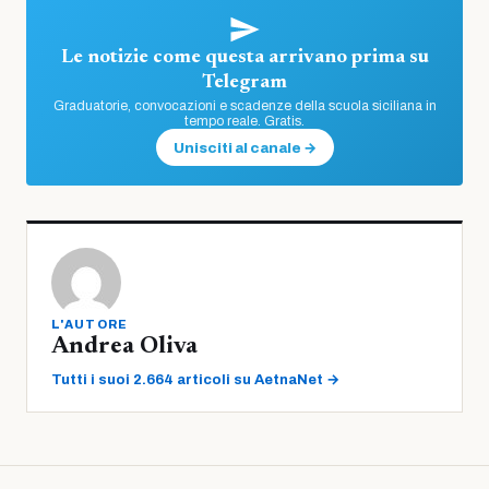
Le notizie come questa arrivano prima su
Telegram
Graduatorie, convocazioni e scadenze della scuola siciliana in
tempo reale. Gratis.
Unisciti al canale →
L'AUTORE
Andrea Oliva
Tutti i suoi 2.664 articoli su AetnaNet →