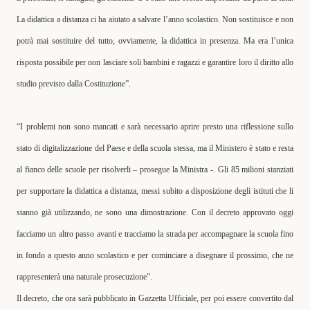
La didattica a distanza ci ha aiutato a salvare l’anno scolastico. Non sostituisce e non
potrà mai sostituire del tutto, ovviamente, la didattica in presenza. Ma era l’unica
risposta possibile per non lasciare soli bambini e ragazzi e garantire loro il diritto allo
studio previsto dalla Costituzione”.
“I problemi non sono mancati e sarà necessario aprire presto una riflessione sullo
stato di digitalizzazione del Paese e della scuola stessa, ma il Ministero è stato e resta
al fianco delle scuole per risolverli – prosegue la Ministra -. Gli 85 milioni stanziati
per supportare la didattica a distanza, messi subito a disposizione degli istituti che li
stanno già utilizzando, ne sono una dimostrazione. Con il decreto approvato oggi
facciamo un altro passo avanti e tracciamo la strada per accompagnare la scuola fino
in fondo a questo anno scolastico e per cominciare a disegnare il prossimo, che ne
rappresenterà una naturale prosecuzione”.
Il decreto, che ora sarà pubblicato in Gazzetta Ufficiale, per poi essere convertito dal