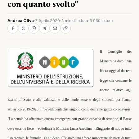
con quanto svolto”
Andrea Oliva
·
7 Aprile 2020
·
4 min di lettura
·
3.960 letture
Il Consiglio dei
Ministri ha dato il via
libera oggi al decreto
legge che contiene le
norme relative agli
Esami di Stato e alla valutazione delle studentesse e degli studenti per l’anno
scolastico 2019/2020. Provvedimenti che tengono conto dell’emergenza coronavirus.
“
La scuola ha affrontato questa emergenza con grande capacità di reazione, il Paese
deve esserne fiero – sottolinea la Ministra
Lucia Azzolina
-. Ringrazio di nuovo tutto
il personale, le famiglie, gli studenti. C’è stato uno sforzo importante da parte di tutti.