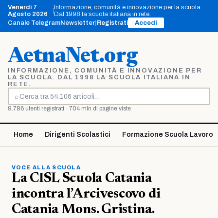
Vai
Venerdì 7
Informazione, comunità e innovazione per la scuola.
|
al
Agosto 2026
Dal 1998 la scuola italiana in rete.
contenuto
Canale Telegram
Newsletter
|
Registrati
Accedi
AetnaNet.org
INFORMAZIONE, COMUNITÀ E INNOVAZIONE PER
LA SCUOLA. DAL 1998 LA SCUOLA ITALIANA IN
RETE.
⌕
Cerca
9.786 utenti registrati · 704 mln di pagine viste
Home
Dirigenti Scolastici
Formazione Scuola Lavoro
VOCE ALLA SCUOLA
La CISL Scuola Catania
incontra l’Arcivescovo di
Catania Mons. Gristina.