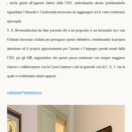
, anche grazie all’apporto fattivo della CISL ,individuando alcune problematiche
riguardanti l’idoneità e l’uniformità necessaria da raggiungere tra le varie conferenze
episcopali.
S. E. Reverendissima ha fatto presente che a tal proposito si sta lavorando tra i vari
Ordinari diocesani siciliani per perseguire questo obbiettivo, sottolineando la propria
attenzione ed il proprio apprezzamento per l’azione e l’impegno portati avanti dalla
CISL per gli IdR, augurandosi che questo possa continuare con sempre maggiore
slancio e collaborazione con la Curia Catanese e più in generale con la C. E. I. con la
quale si evidenziano ottimi rapporti.
redazione@aetnanet.org