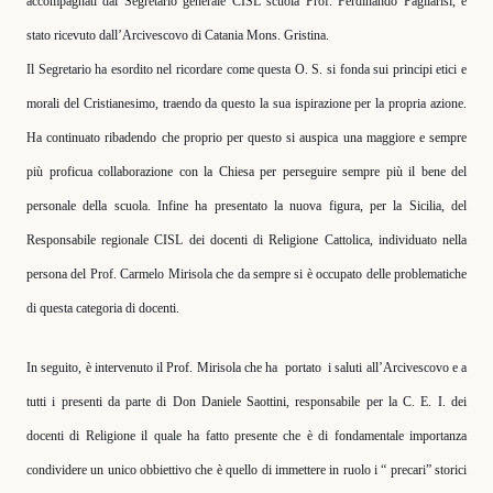
accompagnati dal Segretario generale CISL scuola Prof. Ferdinando Pagliarisi, è
stato ricevuto dall’Arcivescovo di Catania Mons. Gristina.
Il Segretario ha esordito nel ricordare come questa O. S. si fonda sui principi etici e
morali del Cristianesimo, traendo da questo la sua ispirazione per la propria azione.
Ha continuato ribadendo che proprio per questo si auspica una maggiore e sempre
più proficua collaborazione con la Chiesa per perseguire sempre più il bene del
personale della scuola. Infine ha presentato la nuova figura, per la Sicilia, del
Responsabile regionale CISL dei docenti di Religione Cattolica, individuato nella
persona del Prof. Carmelo Mirisola che da sempre si è occupato delle problematiche
di questa categoria di docenti.
In seguito, è intervenuto il Prof. Mirisola che ha
portato
i saluti all’Arcivescovo e a
tutti i presenti da parte di Don Daniele Saottini, responsabile per la C. E. I. dei
docenti di Religione il quale ha fatto presente che è di fondamentale importanza
condividere un unico obbiettivo che è quello di immettere in ruolo i “ precari” storici