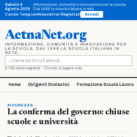
Vai
Sabato 8
Informazione, comunità e innovazione per la scuola.
|
al
Agosto 2026
Dal 1998 la scuola italiana in rete.
contenuto
Canale Telegram
Newsletter
|
Registrati
Accedi
AetnaNet.org
INFORMAZIONE, COMUNITÀ E INNOVAZIONE PER
LA SCUOLA. DAL 1998 LA SCUOLA ITALIANA IN
RETE.
⌕
Cerca
9.786 utenti registrati · 704 mln di pagine viste
Home
Dirigenti Scolastici
Formazione Scuola Lavoro
SICUREZZA
La conferma del governo: chiuse
scuole e università