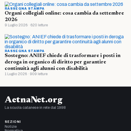
RASSEGNA STAMPA
Organi collegiali online: cosa cambia da settembre
2026
9 Luglio 2026 · 620 letture
RASSEGNA STAMPA
Sostegno: ANIEF chiede di trasformare i posti in
deroga in organico di diritto per garantire
continuità agli alunni con disabilità
1 Luglio 2026 · 909 letture
AetnaNet.org
La scuola catanese in rete dal 1998
SEZIONI
Notizie
Normativa