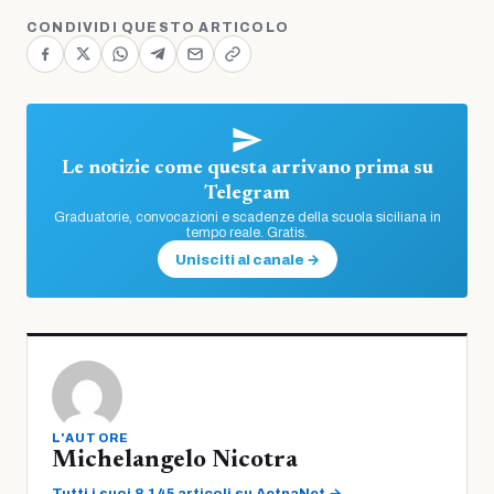
CONDIVIDI QUESTO ARTICOLO
Le notizie come questa arrivano prima su
Telegram
Graduatorie, convocazioni e scadenze della scuola siciliana in
tempo reale. Gratis.
Unisciti al canale →
L'AUTORE
Michelangelo Nicotra
Tutti i suoi 8.145 articoli su AetnaNet →