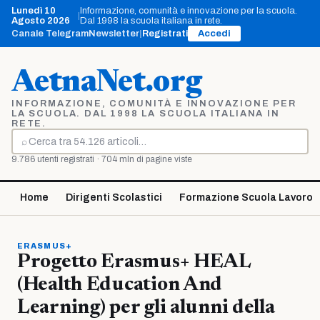
Vai
Lunedì 10
Informazione, comunità e innovazione per la scuola.
|
al
Agosto 2026
Dal 1998 la scuola italiana in rete.
contenuto
Canale Telegram
Newsletter
|
Registrati
Accedi
AetnaNet.org
INFORMAZIONE, COMUNITÀ E INNOVAZIONE PER
LA SCUOLA. DAL 1998 LA SCUOLA ITALIANA IN
RETE.
⌕
Cerca
9.786 utenti registrati · 704 mln di pagine viste
Home
Dirigenti Scolastici
Formazione Scuola Lavoro
ERASMUS+
Progetto Erasmus+ HEAL
(Health Education And
Learning) per gli alunni della