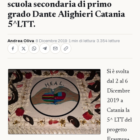
scuola secondaria di primo
grado Dante Alighieri Catania
5^LTT.
Andrea Oliva
·
8 Dicembre 2019
·
1 min di lettura
·
3.354 letture
Si è svolta
dal 2 al 6
Dicembre
2019 a
Catania la
5^ LTT del
progetto
Erasmus+